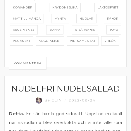
KORIANDER
KRYDDNEJLIKA
LAKTOSFRITT
MAT TILL MÅNGA
MYNTA
NUDLAR
RÄKOR
RECEPTSKISS
SOPPA
STJÄRNANIS
TOFU
VEGANSKT
VEGETARISKT
VIETNAMESISKT
VITLÖK
KOMMENTERA
NUDELFRI NUDELSALLAD
DRESSING
av
ELIN
2022-08-24
/
Detta.
En sån himla god sidorätt. Uppstod en kväll
när risnudlarna blev överkokta och vi inte ville röra