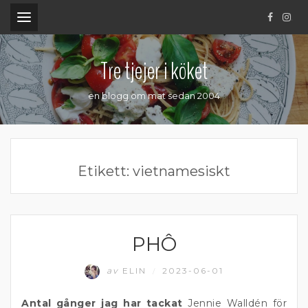
.
Tre tjejer i köket
en blogg om mat sedan 2004
Etikett:
vietnamesiskt
PHÔ
KÖTT
av
ELIN
2023-06-01
/
Antal gånger jag har tackat
Jennie Walldén för