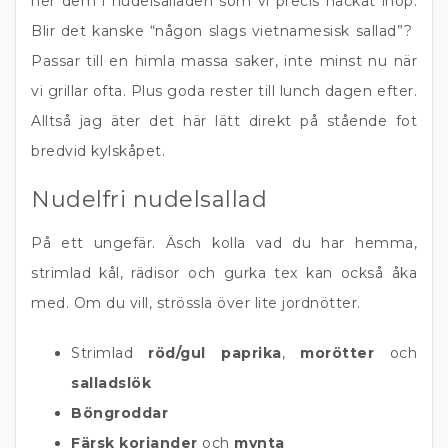
ner dem i nudelsalladen som vi precis hackat ihop.
Blir det kanske “någon slags vietnamesisk sallad”?
Passar till en himla massa saker, inte minst nu när
vi grillar ofta. Plus goda rester till lunch dagen efter.
Alltså jag äter det här lätt direkt på stående fot
bredvid kylskåpet.
Nudelfri nudelsallad
På ett ungefär. Äsch kolla vad du har hemma,
strimlad kål, rädisor och gurka tex kan också åka
med. Om du vill, strössla över lite jordnötter.
Strimlad
röd/gul paprika
,
morötter
och
salladslök
Böngroddar
Färsk koriander
och
mynta