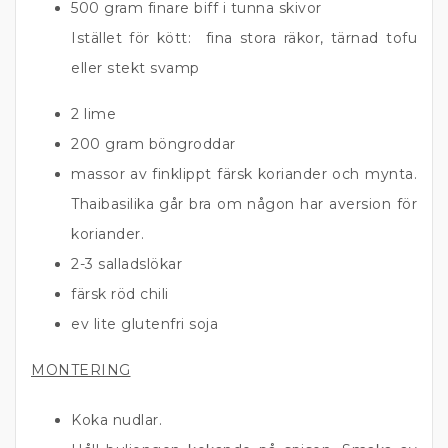
500 gram finare biff i tunna skivor
Istället för kött: fina stora räkor, tärnad tofu
eller stekt svamp
2 lime
200 gram böngroddar
massor av finklippt färsk koriander och mynta.
Thaibasilika går bra om någon har aversion för
koriander.
2-3 salladslökar
färsk röd chili
ev lite glutenfri soja
MONTERING
Koka nudlar.