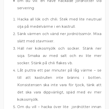
om du vill: en näve hackade jordnötter vid
servering
Hacka all lök och chili. Stek med lite neutrual
olja på medelvärme i en kastrull.
Sänk värmen och vänd ner jordnötssmör. Mixa
slätt med stavmixer.
Häll ner kokosmjölk och socker. Stänk ner
soja. Smaka av med salt och ev lite mer
socker. Stänk på chili flakes vb.
Låt puttra ett par minuter på låg värme – se
till att kastrullen inte bränns i botten.
Konsistensen ska inte vara för tjock, tänk att
det ska vara dippvänligt, späd med ev mer
kokosmjölk.
Om du vill – hacka över lite jordnötter innan