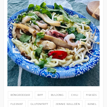
BÖNGRODDAR
BIFF
BULJONG
CHILI
FISKSÅS
FLEXMAT
GLUTENFRITT
JENNIE WALLDÉN
KANEL