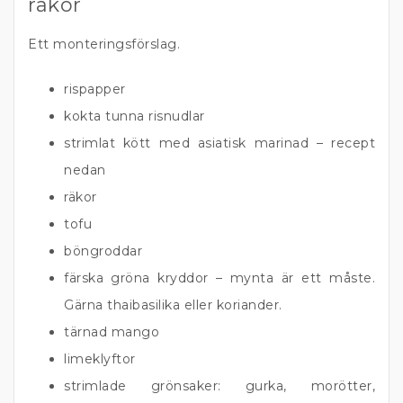
räkor
Ett monteringsförslag.
rispapper
kokta tunna risnudlar
strimlat kött med asiatisk marinad – recept
nedan
räkor
tofu
böngroddar
färska gröna kryddor – mynta är ett måste.
Gärna thaibasilika eller koriander.
tärnad mango
limeklyftor
strimlade grönsaker: gurka, morötter,