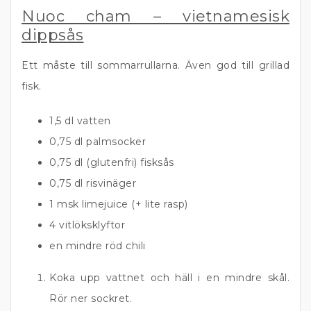
Nuoc cham – vietnamesisk
dippsås
Ett måste till sommarrullarna. Även god till grillad
fisk.
1,5 dl vatten
0,75 dl palmsocker
0,75 dl (glutenfri) fisksås
0,75 dl risvinäger
1 msk limejuice (+ lite rasp)
4 vitlöksklyftor
en mindre röd chili
Koka upp vattnet och häll i en mindre skål.
Rör ner sockret.