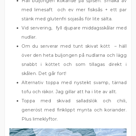
Håll buljongen kokande på spisen. Smaka av
med limesaft och ev mer fisksås + ett par
stänk med glutenfri sojasås för lite sälta.
Vid servering, fyll djupare middagsskålar med
nudlar.
Om du serverar med tunt skivat kött – häll
över den heta buljongen på nudlarna och lägg
snabbt i köttet och som tillagas direkt i
skålen. Det går fort!
Alternativ toppa med nystekt svamp, tärnad
tofu och räkor. Jag gillar att ha i lite av allt.
Toppa med skivad salladslök och chili,
generöst med finklippt mynta och koriander.
Plus limeklyftor.