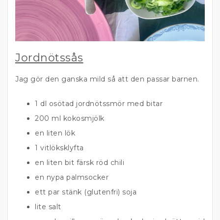
Jordnötssås
Jag gör den ganska mild så att den passar barnen.
1 dl osötad jordnötssmör med bitar
200 ml kokosmjölk
en liten lök
1 vitlöksklyfta
en liten bit färsk röd chili
en nypa palmsocker
ett par stänk (glutenfri) soja
lite salt