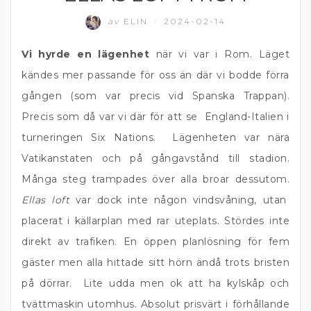
av
ELIN
2024-02-14
/
Vi hyrde en lägenhet
när vi var i Rom. Läget
kändes mer passande för oss än där vi bodde förra
gången (som var precis vid Spanska Trappan).
Precis som då var vi där för att se England-Italien i
turneringen Six Nations. Lägenheten var nära
Vatikanstaten och på gångavstånd till stadion.
Många steg trampades över alla broar dessutom.
Ellas loft
var dock inte någon vindsvåning, utan
placerat i källarplan med rar uteplats. Stördes inte
direkt av trafiken. En öppen planlösning för fem
gäster men alla hittade sitt hörn ändå trots bristen
på dörrar. Lite udda men ok att ha kylskåp och
tvättmaskin utomhus. Absolut prisvärt i förhållande