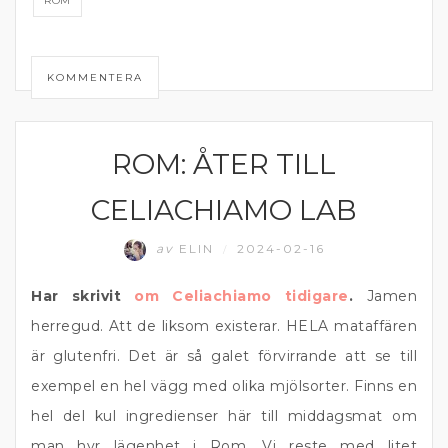
ROM
KOMMENTERA
ROM: ÅTER TILL
ITALIEN
CELIACHIAMO LAB
av
ELIN
2024-02-16
/
Har skrivit
om Celiachiamo tidigare
.
Jamen
herregud. Att de liksom existerar. HELA mataffären
är glutenfri. Det är så galet förvirrande att se till
exempel en hel vägg med olika mjölsorter. Finns en
hel del kul ingredienser här till middagsmat om
man hyr lägenhet i Rom. Vi reste med litet