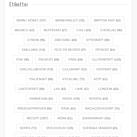
Etiketter
BARN I KÖKET
(107)
BARNVÄNLIGT
(135)
BRITTISK MAT
(65)
BRUNCH
(63)
BUFFÉMAT
(67)
CHILI
(69)
CHOKLAD
(96)
CITRON
(96)
DRESSING
(68)
EFTERRÄTT
(88)
ENGLAND
(143)
FEST PÅ RESTER
(97)
FETAOST
(84)
FISK
(96)
FRUKOST
(68)
FÄRS
(68)
GLUTENFRITT
(428)
GRILLTILLBEHÖR
(103)
GULDKANT
(152)
HÖSTMAT
(65)
ITALIENSKT
(88)
KYCKLING
(75)
KÖTT
(62)
LAKTOSFRITT
(88)
LAX
(83)
LIME
(61)
LONDON
(66)
PARMESAN
(81)
PASTA
(109)
POTATIS
(69)
PRODUKTPROVER
(85)
PÅSK
(60)
RAGAZZEFAVORIT
(76)
RECEPT
(1287)
RÖRA
(62)
SOMMARMAT
(165)
SOPPA
(70)
STOCKHOLM
(128)
SVENSKA SMAKER
(65)