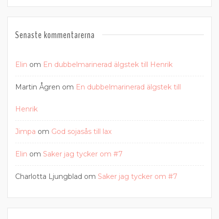
Senaste kommentarerna
Elin
om
En dubbelmarinerad älgstek till Henrik
Martin Ågren
om
En dubbelmarinerad älgstek till
Henrik
Jimpa
om
God sojasås till lax
Elin
om
Saker jag tycker om #7
Charlotta Ljungblad
om
Saker jag tycker om #7