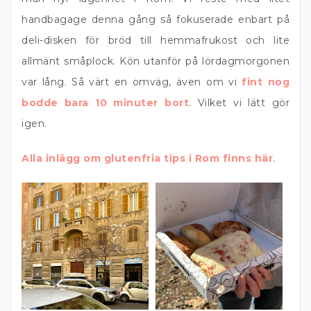
handbagage denna gång så fokuserade enbart på
deli-disken för bröd till hemmafrukost och lite
allmänt småplock. Kön utanför på lördagmorgonen
var lång. Så värt en omväg, även om vi
fint nog
bodde bara 10 minuter bort
. Vilket vi lätt gör
igen.
Alla inlägg om glutenfria tips i Rom finns här
.