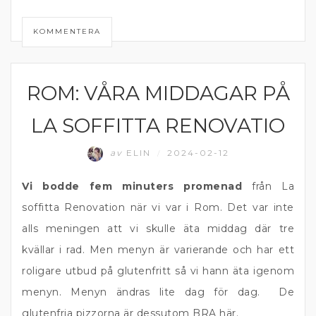
KOMMENTERA
ROM: VÅRA MIDDAGAR PÅ
ITALIEN
LA SOFFITTA RENOVATIO
av
ELIN
2024-02-12
/
Vi bodde fem minuters promenad
från La
soffitta Renovation när vi var i Rom. Det var inte
alls meningen att vi skulle äta middag där tre
kvällar i rad. Men menyn är varierande och har ett
roligare utbud på glutenfritt så vi hann äta igenom
menyn. Menyn ändras lite dag för dag. De
glutenfria pizzorna är dessutom BRA här.