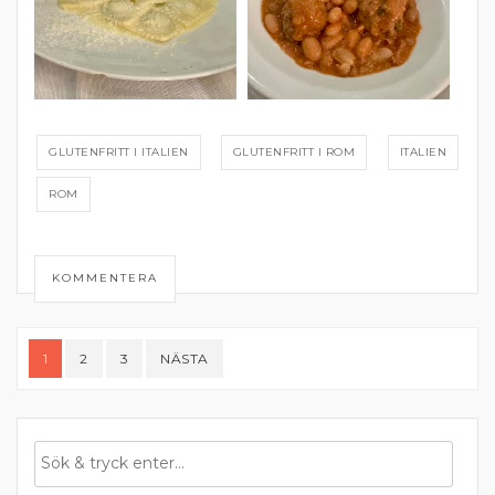
GLUTENFRITT I ITALIEN
GLUTENFRITT I ROM
ITALIEN
ROM
KOMMENTERA
Sidnumrering
1
2
3
NÄSTA
för
inlägg