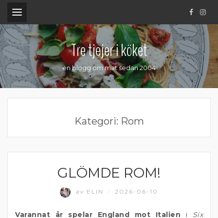
.
Tre tjejer i köket
en blogg om mat sedan 2004
Kategori:
Rom
GLÖMDE ROM!
ITALIEN
av
ELIN
2026-06-10
/
Varannat år spelar England mot Italien
i
Six