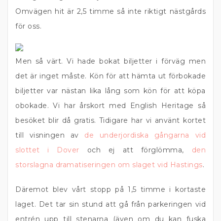
Omvägen hit är 2,5 timme så inte riktigt nästgårds
för oss.
Men så värt. Vi hade bokat biljetter i förväg men
det är inget måste. Kön för att hämta ut förbokade
biljetter var nästan lika lång som kön för att köpa
obokade. Vi har årskort med English Heritage så
besöket blir då gratis. Tidigare har vi använt kortet
till visningen av
de underjordiska gångarna vid
slottet i Dover
och ej att förglömma,
den
storslagna dramatiseringen om slaget vid Hastings
.
Däremot blev vårt stopp på 1,5 timme i kortaste
laget. Det tar sin stund att gå från parkeringen vid
entrén upp till stenarna (även om du kan fuska