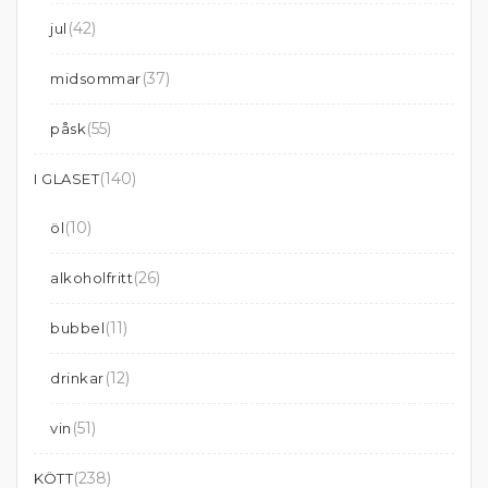
(42)
jul
(37)
midsommar
(55)
påsk
(140)
I GLASET
(10)
öl
(26)
alkoholfritt
(11)
bubbel
(12)
drinkar
(51)
vin
(238)
KÖTT