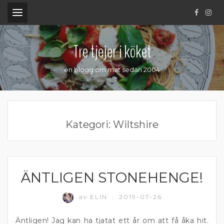
.
Tre tjejer i köket
en blogg om mat sedan 2004
Kategori:
Wiltshire
ÄNTLIGEN STONEHENGE!
ENGLAND
av
ELIN
2019-07-26
/
Äntligen! Jag kan ha tjatat ett år om att få åka hit.