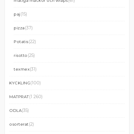
(61)
matiga mackor och wraps
(15)
paj
(37)
pizza
(22)
Potatis
(25)
risotto
(31)
texmex
(100)
KYCKLING
(1 260)
MATPRAT
(35)
ODLA
(2)
osorterat