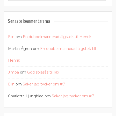
Senaste kommentarerna
Elin
om
En dubbelmarinerad älgstek till Henrik
Martin Ågren
om
En dubbelmarinerad älgstek till
Henrik
Jimpa
om
God sojasås till lax
Elin
om
Saker jag tycker om #7
Charlotta Ljungblad
om
Saker jag tycker om #7