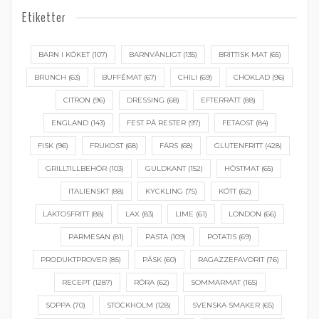
Etiketter
BARN I KÖKET
(107)
BARNVÄNLIGT
(135)
BRITTISK MAT
(65)
BRUNCH
(63)
BUFFÉMAT
(67)
CHILI
(69)
CHOKLAD
(96)
CITRON
(96)
DRESSING
(68)
EFTERRÄTT
(88)
ENGLAND
(143)
FEST PÅ RESTER
(97)
FETAOST
(84)
FISK
(96)
FRUKOST
(68)
FÄRS
(68)
GLUTENFRITT
(428)
GRILLTILLBEHÖR
(103)
GULDKANT
(152)
HÖSTMAT
(65)
ITALIENSKT
(88)
KYCKLING
(75)
KÖTT
(62)
LAKTOSFRITT
(88)
LAX
(83)
LIME
(61)
LONDON
(66)
PARMESAN
(81)
PASTA
(109)
POTATIS
(69)
PRODUKTPROVER
(85)
PÅSK
(60)
RAGAZZEFAVORIT
(76)
RECEPT
(1287)
RÖRA
(62)
SOMMARMAT
(165)
SOPPA
(70)
STOCKHOLM
(128)
SVENSKA SMAKER
(65)