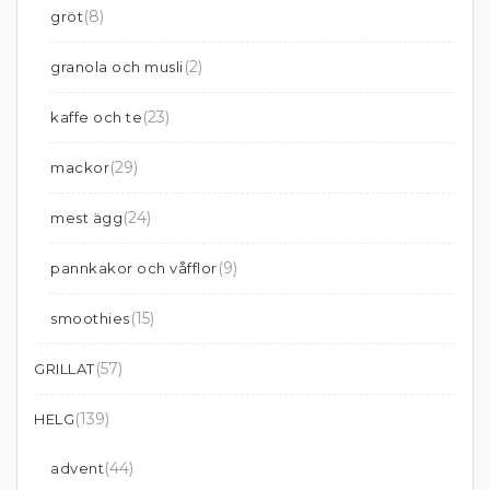
(8)
gröt
(2)
granola och musli
(23)
kaffe och te
(29)
mackor
(24)
mest ägg
(9)
pannkakor och våfflor
(15)
smoothies
(57)
GRILLAT
(139)
HELG
(44)
advent