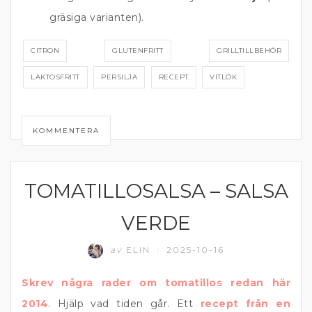
gräsiga varianten).
CITRON
GLUTENFRITT
GRILLTILLBEHÖR
LAKTOSFRITT
PERSILJA
RECEPT
VITLÖK
KOMMENTERA
TOMATILLOSALSA – SALSA
DIPP OCH RÖROR
VERDE
av
ELIN
2025-10-16
/
Skrev några rader om tomatillos redan här
2014
. Hjälp vad tiden går. Ett
recept från en