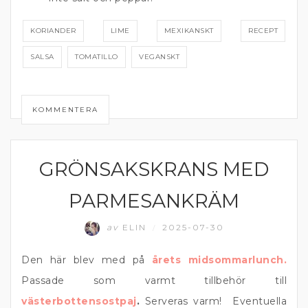
KORIANDER
LIME
MEXIKANSKT
RECEPT
SALSA
TOMATILLO
VEGANSKT
KOMMENTERA
GRÖNSAKSKRANS MED
DIPP OCH RÖROR
PARMESANKRÄM
av
ELIN
2025-07-30
/
Den här blev med på
årets midsommarlunch.
Passade som varmt tillbehör till
västerbottensostpaj
.
Serveras varm! Eventuella