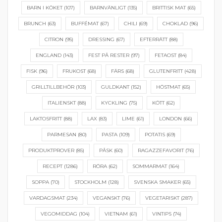
BARN I KÖKET
(107)
BARNVÄNLIGT
(135)
BRITTISK MAT
(65)
BRUNCH
(63)
BUFFÉMAT
(67)
CHILI
(69)
CHOKLAD
(96)
CITRON
(95)
DRESSING
(67)
EFTERRÄTT
(88)
ENGLAND
(143)
FEST PÅ RESTER
(97)
FETAOST
(84)
FISK
(96)
FRUKOST
(68)
FÄRS
(68)
GLUTENFRITT
(428)
GRILLTILLBEHÖR
(103)
GULDKANT
(152)
HÖSTMAT
(65)
ITALIENSKT
(88)
KYCKLING
(75)
KÖTT
(62)
LAKTOSFRITT
(88)
LAX
(83)
LIME
(61)
LONDON
(66)
PARMESAN
(80)
PASTA
(109)
POTATIS
(69)
PRODUKTPROVER
(85)
PÅSK
(60)
RAGAZZEFAVORIT
(76)
RECEPT
(1286)
RÖRA
(62)
SOMMARMAT
(164)
SOPPA
(70)
STOCKHOLM
(128)
SVENSKA SMAKER
(65)
VARDAGSMAT
(234)
VEGANSKT
(76)
VEGETARISKT
(287)
VEGOMIDDAG
(104)
VIETNAM
(61)
VINTIPS
(74)