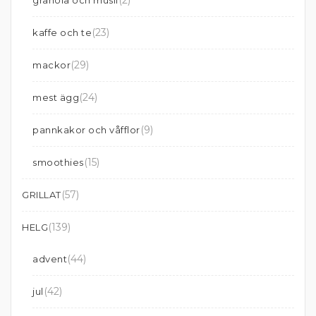
(2)
granola och musli
(23)
kaffe och te
(29)
mackor
(24)
mest ägg
(9)
pannkakor och våfflor
(15)
smoothies
(57)
GRILLAT
(139)
HELG
(44)
advent
(42)
jul