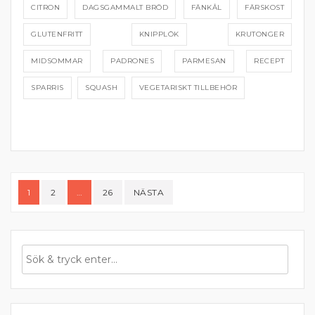
CITRON
DAGSGAMMALT BRÖD
FÄNKÅL
FÄRSKOST
GLUTENFRITT
KNIPPLÖK
KRUTONGER
MIDSOMMAR
PADRONES
PARMESAN
RECEPT
SPARRIS
SQUASH
VEGETARISKT TILLBEHÖR
Sidnumrering
1
2
…
26
NÄSTA
för
inlägg