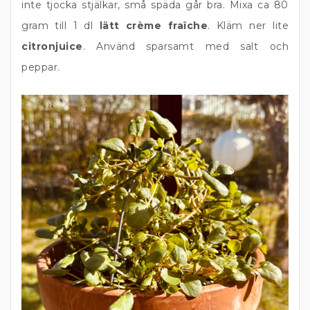
inte tjocka stjälkar, små späda går bra. Mixa ca 80
gram till 1 dl
lätt crème fraîche
. Kläm ner lite
citronjuice
. Använd sparsamt med salt och
peppar.