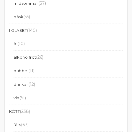
(37)
midsommar
(55)
påsk
(140)
I GLASET
(10)
öl
(26)
alkoholfritt
(11)
bubbel
(12)
drinkar
(51)
vin
(238)
KÖTT
(67)
färs