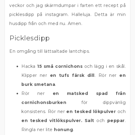
veckor och jag skärmdumpar i farten ett recept på
picklesdipp på instagram. Halleluja. Detta är min
husdipp från och med nu. Amen.
Picklesdipp
En omgång till lättsaltade lantchips.
Hacka
15 små cornichons
och lägg i en skål.
Klipper ner
en tufs färsk dill
. Rör ner
en
burk smetana
.
Rör ner
en matsked spad från
cornichonsburken
för dippvänlig
konsistens. Rör ner
en tesked lökpulver
och
en tesked vitlökspulver.
Salt
och
peppar
.
Ringla ner lite
honung
.