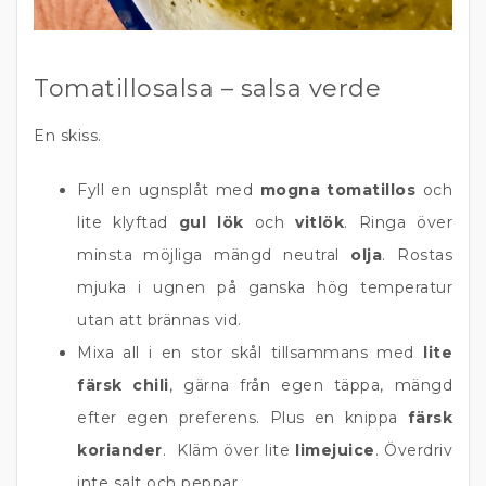
Tomatillosalsa – salsa verde
En skiss.
Fyll en ugnsplåt med
mogna tomatillos
och
lite klyftad
gul lök
och
vitlök
. Ringa över
minsta möjliga mängd neutral
olja
. Rostas
mjuka i ugnen på ganska hög temperatur
utan att brännas vid.
Mixa all i en stor skål tillsammans med
lite
färsk chili
, gärna från egen täppa, mängd
efter egen preferens. Plus en knippa
färsk
koriander
. Kläm över lite
limejuice
. Överdriv
inte salt och peppar.