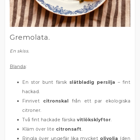
Gremolata.
En skiss.
Blanda
:
En stor bunt färsk
slätbladig persilja
– fint
hackad.
Finrivet
citronskal
från ett par ekologiska
citroner.
Två fint hackade färska
vitlöksklyftor
.
Kläm över lite
citronsaft
.
Ringla över ungefär lika mycket
olivolja
(den