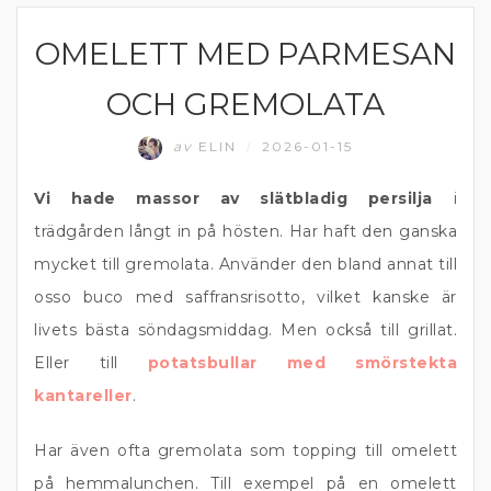
OMELETT MED PARMESAN
DIPP OCH RÖROR
OCH GREMOLATA
av
ELIN
2026-01-15
/
Vi hade massor av slätbladig persilja
i
trädgården långt in på hösten. Har haft den ganska
mycket till gremolata. Använder den bland annat till
osso buco med saffransrisotto, vilket kanske är
livets bästa söndagsmiddag. Men också till grillat.
Eller till
potatsbullar med smörstekta
kantareller
.
Har även ofta gremolata som topping till omelett
på hemmalunchen. Till exempel på en omelett