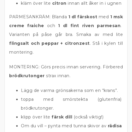
kläm över lite
citron
innan allt åker in i ugnen
PARMESANKRÄM: Blanda
1 dl färskost
med
1 msk
creme fraiche
och
1 dl fint riven parmesan
.
Varianten på påse går bra. Smaka av med lite
flingsalt och peppar + citronzest
. Stå i kylen till
montering.
MONTERING: Görs precis innan servering. Förbered
brödkrutonger
strax innan.
Lägg de varma grönsakerna som en “krans”.
toppa med smörstekta (glutenfria)
brödkrutonger.
klipp över lite
färsk dill
(också viktig!)
Om du vill – pynta med tunna skivor av
rädisa