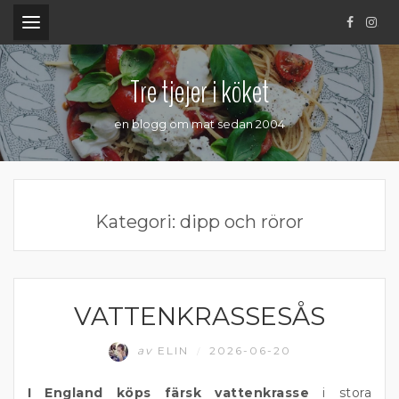
.
Tre tjejer i köket
en blogg om mat sedan 2004
Kategori:
dipp och röror
VATTENKRASSESÅS
DIPP OCH RÖROR
av
ELIN
2026-06-20
/
I England köps färsk vattenkrasse
i stora