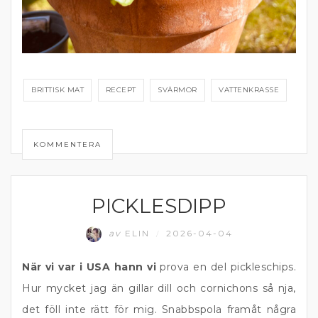
BRITTISK MAT
RECEPT
SVÄRMOR
VATTENKRASSE
KOMMENTERA
PICKLESDIPP
DIPP OCH RÖROR
av
ELIN
2026-04-04
/
När vi var i USA hann vi
prova en del pickleschips.
Hur mycket jag än gillar dill och cornichons så nja,
det föll inte rätt för mig. Snabbspola framåt några