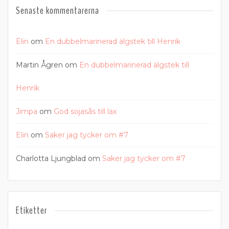
Senaste kommentarerna
Elin
om
En dubbelmarinerad älgstek till Henrik
Martin Ågren
om
En dubbelmarinerad älgstek till
Henrik
Jimpa
om
God sojasås till lax
Elin
om
Saker jag tycker om #7
Charlotta Ljungblad
om
Saker jag tycker om #7
Etiketter