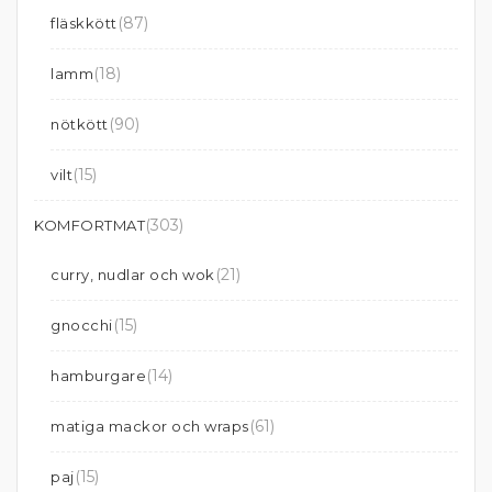
(87)
fläskkött
(18)
lamm
(90)
nötkött
(15)
vilt
(303)
KOMFORTMAT
(21)
curry, nudlar och wok
(15)
gnocchi
(14)
hamburgare
(61)
matiga mackor och wraps
(15)
paj