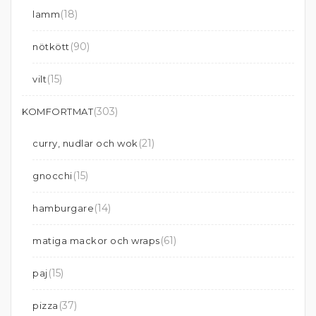
(18)
lamm
(90)
nötkött
(15)
vilt
(303)
KOMFORTMAT
(21)
curry, nudlar och wok
(15)
gnocchi
(14)
hamburgare
(61)
matiga mackor och wraps
(15)
paj
(37)
pizza