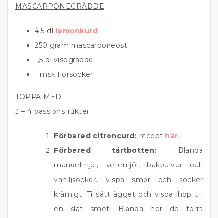
MASCARPONEGRÄDDE
4,5 dl
lemonkurd
250 gram mascarponeost
1,5 dl vispgrädde
1 msk florsocker
TOPPA MED
3 – 4 passionsfrukter
Förbered citroncurd:
recept
här.
Förbered tårtbotten:
Blanda
mandelmjöl, vetemjöl, bakpulver och
vaniljsocker. Vispa smör och socker
krämigt. Tillsätt ägget och vispa ihop till
en slät smet. Blanda ner de torra