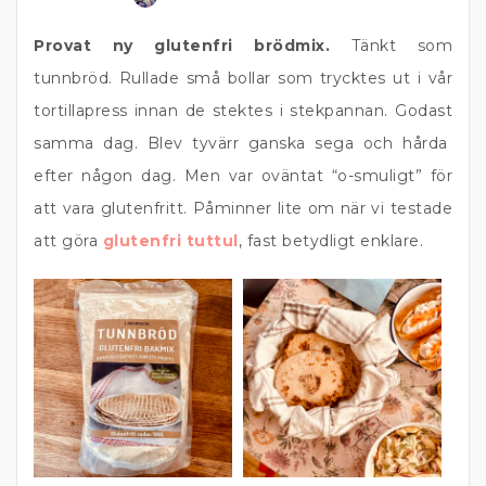
Provat ny glutenfri brödmix.
Tänkt som
tunnbröd. Rullade små bollar som trycktes ut i vår
tortillapress innan de stektes i stekpannan. Godast
samma dag. Blev tyvärr ganska sega och hårda
efter någon dag. Men var oväntat “o-smuligt” för
att vara glutenfritt. Påminner lite om när vi testade
att göra
glutenfri tuttul
, fast betydligt enklare.