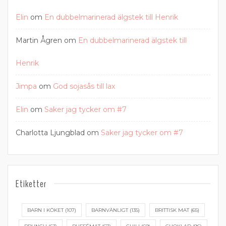
Elin
om
En dubbelmarinerad älgstek till Henrik
Martin Ågren
om
En dubbelmarinerad älgstek till
Henrik
Jimpa
om
God sojasås till lax
Elin
om
Saker jag tycker om #7
Charlotta Ljungblad
om
Saker jag tycker om #7
Etiketter
BARN I KÖKET
(107)
BARNVÄNLIGT
(135)
BRITTISK MAT
(65)