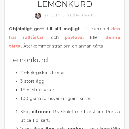
LEMONKURD
BAKAT
av
ELIN
2026-06-08
/
Ohjälpligt gott till allt möjligt
. Till exempel
den
här rulltårtan
och
pavlova.
Eller
denna
tårta
.
Återkommer strax om en annan tårta.
Lemonkurd
2 ekologiska citroner
3 stora ägg
1,5 dl strösocker
100 gram rumsvarmt gram smör
Skölj
citroner
. Riv skalet med zestjärn. Pressa
ut ca 1 dl saft.
Vispa ihop
ägg
och
socker
i en värmetålig