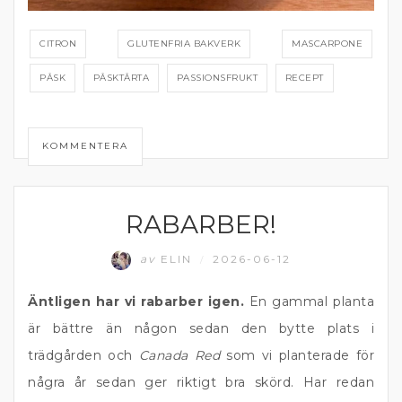
CITRON
GLUTENFRIA BAKVERK
MASCARPONE
PÅSK
PÅSKTÅRTA
PASSIONSFRUKT
RECEPT
KOMMENTERA
RABARBER!
BÄRPAJ
av
ELIN
2026-06-12
/
Äntligen har vi rabarber igen.
En gammal planta
är bättre än någon sedan den bytte plats i
trädgården och
Canada Red
som vi planterade för
några år sedan ger riktigt bra skörd. Har redan