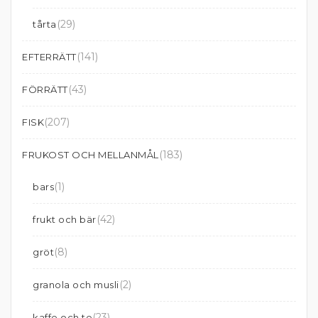
(29)
tårta
(141)
EFTERRÄTT
(43)
FÖRRÄTT
(207)
FISK
(183)
FRUKOST OCH MELLANMÅL
(1)
bars
(42)
frukt och bär
(8)
gröt
(2)
granola och musli
(23)
kaffe och te