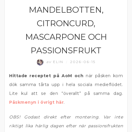
MANDELBOTTEN,
CITRONCURD,
MASCARPONE OCH
PASSIONSFRUKT
av
ELIN
2026-06-15
/
Hittade receptet på AoM och
när påsken kom
dök samma tårta upp i hela sociala medieflödet.
Lite kul att se den “överallt” på samma dag.
Påskmenyn i övrigt här
.
OBS! Godast direkt efter montering. Var inte
riktigt lika härlig dagen efter när passionsfrukten