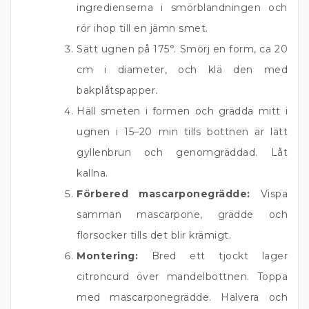
ingredienserna i smörblandningen och
rör ihop till en jämn smet.
Sätt ugnen på 175°. Smörj en form, ca 20
cm i diameter, och klä den med
bakplåtspapper.
Häll smeten i formen och grädda mitt i
ugnen i 15–20 min tills bottnen är lätt
gyllenbrun och genomgräddad. Låt
kallna.
Förbered mascarponegrädde:
Vispa
samman mascarpone, grädde och
florsocker tills det blir krämigt.
Montering:
Bred ett tjockt lager
citroncurd över mandelbottnen. Toppa
med mascarponegrädde. Halvera och