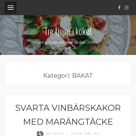
.
Tre tjejer i köket
en blogg om mat sedan 2004
Kategori:
BAKAT
SVARTA VINBÄRSKAKOR
BAKAT
MED MARÄNGTÄCKE
av
ELIN
2026-08-04
/