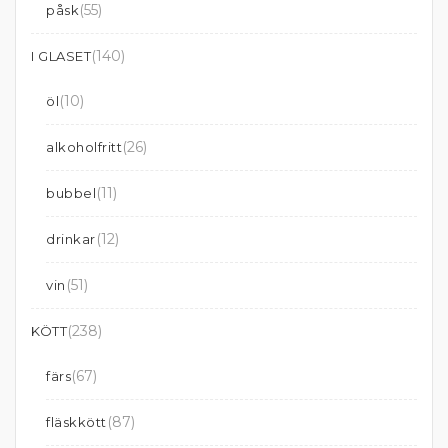
(55)
påsk
(140)
I GLASET
(10)
öl
(26)
alkoholfritt
(11)
bubbel
(12)
drinkar
(51)
vin
(238)
KÖTT
(67)
färs
(87)
fläskkött