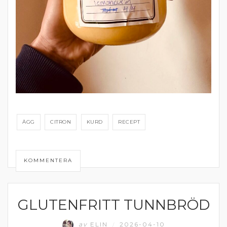
ÄGG
CITRON
KURD
RECEPT
KOMMENTERA
GLUTENFRITT TUNNBRÖD
BAKAT
av
ELIN
2026-04-10
/