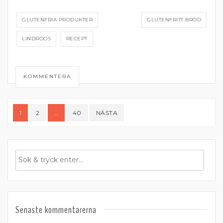
GLUTENFRIA PRODUKTER
GLUTENFRITT BRÖD
LINDROOS
RECEPT
KOMMENTERA
Sidnumrering
1
2
…
40
NÄSTA
för
inlägg
Senaste kommentarerna