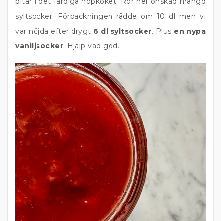
bitar i det färdiga hopkoket. Rör ner önskad mängd
syltsocker. Förpackningen rådde om 10 dl men vi
var nöjda efter drygt
6 dl syltsocker
. Plus
en nypa
vaniljsocker
. Hjälp vad god.