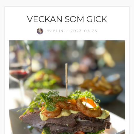
VECKAN SOM GICK
MATPRAT
av
ELIN
2023-06-25
/