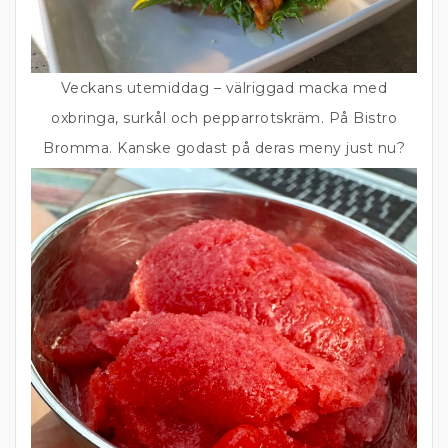
Veckans utemiddag – välriggad macka med
oxbringa, surkål och pepparrotskräm. På Bistro
Bromma. Kanske godast på deras meny just nu?