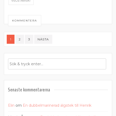
VEGETARISKT
KOMMENTERA
Sidnumrering
1
2
3
NÄSTA
för
inlägg
Senaste kommentarerna
Elin
om
En dubbelmarinerad älgstek till Henrik