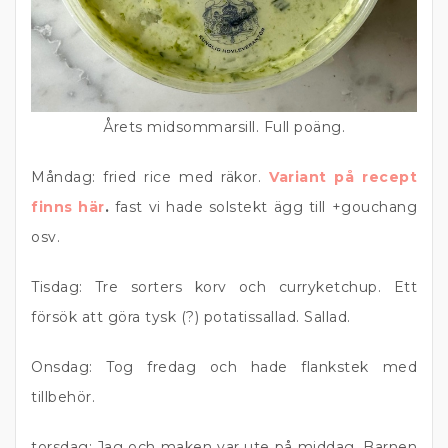
Årets midsommarsill. Full poäng.
Måndag: fried rice med räkor.
Variant på recept
finns här
.
fast vi hade solstekt ägg till +gouchang
osv.
Tisdag: Tre sorters korv och curryketchup. Ett
försök att göra tysk (?) potatissallad. Sallad.
Onsdag: Tog fredag och hade flankstek med
tillbehör.
torsdag: Jag och maken var ute på middag. Barnen