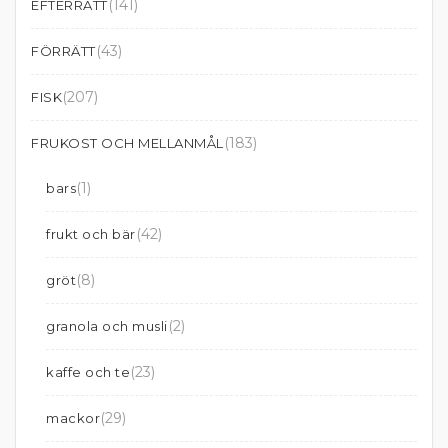
(141)
EFTERRÄTT
(43)
FÖRRÄTT
(207)
FISK
(183)
FRUKOST OCH MELLANMÅL
(1)
bars
(42)
frukt och bär
(8)
gröt
(2)
granola och musli
(23)
kaffe och te
(29)
mackor