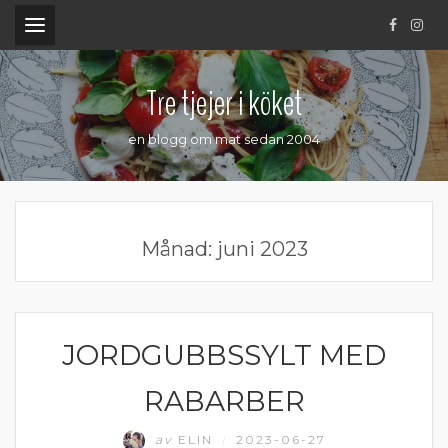
.
Tre tjejer i köket
en blogg om mat sedan 2004
Månad:
juni 2023
JORDGUBBSSYLT MED
SYLT OCH SAFT
RABARBER
av
ELIN
2023-06-27
/