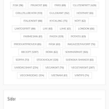
FISK
(96)
FRUKOST
(68)
FÄRS
(68)
GLUTENFRITT
(428)
GRILLTILLBEHÖR
(103)
GULDKANT
(152)
HÖSTMAT
(65)
ITALIENSKT
(88)
KYCKLING
(75)
KÖTT
(62)
LAKTOSFRITT
(88)
LAX
(83)
LIME
(61)
LONDON
(66)
PARMESAN
(81)
PASTA
(109)
POTATIS
(69)
PRODUKTPROVER
(85)
PÅSK
(60)
RAGAZZEFAVORIT
(76)
RECEPT
(1287)
RÖRA
(62)
SOMMARMAT
(165)
SOPPA
(70)
STOCKHOLM
(128)
SVENSKA SMAKER
(65)
VARDAGSMAT
(234)
VEGANSKT
(76)
VEGETARISKT
(287)
VEGOMIDDAG
(104)
VIETNAM
(61)
VINTIPS
(74)
Sidor