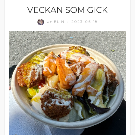
VECKAN SOM GICK
MATPRAT
av
ELIN
2023-06-18
/