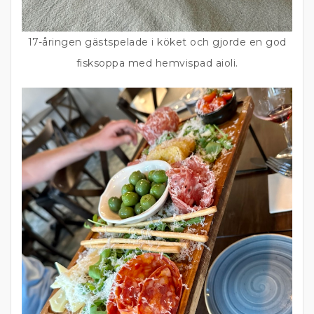
17-åringen gästspelade i köket och gjorde en god
fisksoppa med hemvispad aioli.