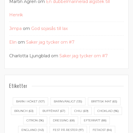
Martin Ågren
om
En dubbelmarinerad älgstek till
Henrik
Jimpa
om
God sojasås till lax
Elin
om
Saker jag tycker om #7
Charlotta Ljungblad
om
Saker jag tycker om #7
Etiketter
BARN I KÖKET
(107)
BARNVÄNLIGT
(135)
BRITTISK MAT
(65)
BRUNCH
(63)
BUFFÉMAT
(67)
CHILI
(69)
CHOKLAD
(96)
CITRON
(96)
DRESSING
(68)
EFTERRÄTT
(88)
ENGLAND
(143)
FEST PÅ RESTER
(97)
FETAOST
(84)