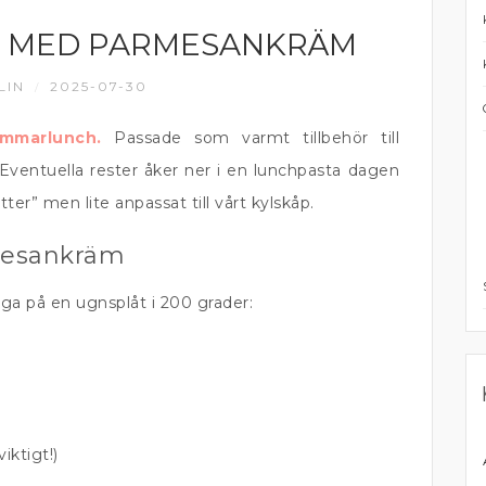
 MED PARMESANKRÄM
LIN
2025-07-30
/
mmarlunch.
Passade som varmt tillbehör till
Eventuella rester åker ner i en lunchpasta dagen
tter” men lite anpassat till vårt kylskåp.
mesankräm
a på en ugnsplåt i 200 grader:
viktigt!)