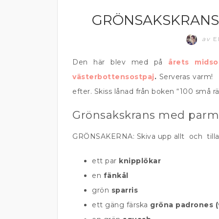
GRÖNSAKSKRANS
DIPP OCH RÖROR
av
E
Den här blev med på
årets midso
västerbottensostpaj
.
Serveras varm! 
efter. Skiss lånad från boken “100 små rä
Grönsakskrans med par
GRÖNSAKERNA: Skiva upp allt och tillag
ett par
knipplökar
en
fänkål
grön
sparris
ett gäng färska
gröna padrones (