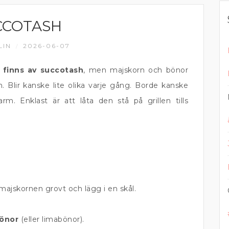
CCOTASH
LIN
2026-06-07
/
t finns av succotash
, men majskorn och bönor
 Blir kanske lite olika varje gång. Borde kanske
m. Enklast är att låta den stå på grillen tills
 majskornen grovt och lägg i en skål.
bönor
(eller limabönor).