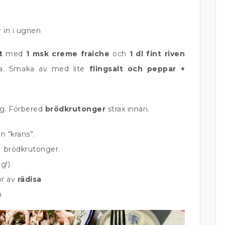
r in i ugnen
t
med
1 msk creme fraiche
och
1 dl fint riven
ra. Smaka av med lite
flingsalt och peppar +
ng. Förbered
brödkrutonger
strax innan.
 “krans”.
) brödkrutonger.
g!)
or av
rädisa
m