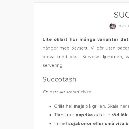
SU
GRÖNA TILLBEHÖR
av
E
Lite oklart hur många varianter de
hänger med oavsett. Vi gör utan bacon.
prova med okra. Serveras ljummen, var
servering.
Succotash
En ostrukturerad skiss.
Grilla hel
majs
på grillen. Skala ner
Tärna ner
paprika
och lite
röd lök
.
I med
sojabönor eller små vita 