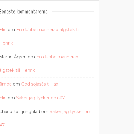
Senaste kommentarerna
Elin
om
En dubbelmarinerad älgstek till
Henrik
Martin Ågren
om
En dubbelmarinerad
älgstek till Henrik
Jimpa
om
God sojasås till lax
Elin
om
Saker jag tycker om #7
Charlotta Ljungblad
om
Saker jag tycker om
#7