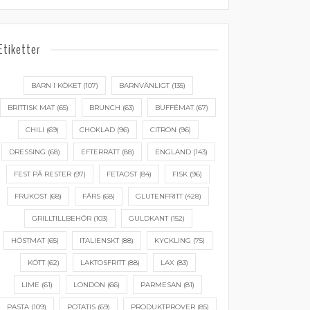
Etiketter
BARN I KÖKET
(107)
BARNVÄNLIGT
(135)
BRITTISK MAT
(65)
BRUNCH
(63)
BUFFÉMAT
(67)
CHILI
(69)
CHOKLAD
(96)
CITRON
(96)
DRESSING
(68)
EFTERRÄTT
(88)
ENGLAND
(143)
FEST PÅ RESTER
(97)
FETAOST
(84)
FISK
(96)
FRUKOST
(68)
FÄRS
(68)
GLUTENFRITT
(428)
GRILLTILLBEHÖR
(103)
GULDKANT
(152)
HÖSTMAT
(65)
ITALIENSKT
(88)
KYCKLING
(75)
KÖTT
(62)
LAKTOSFRITT
(88)
LAX
(83)
LIME
(61)
LONDON
(66)
PARMESAN
(81)
PASTA
(109)
POTATIS
(69)
PRODUKTPROVER
(85)