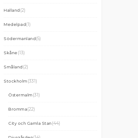
(2)
Halland
(1)
Medelpad
(5)
Södermanland
(13)
Skåne
(2)
Småland
(331)
Stockholm
(31)
Östermalm
(22)
Bromma
(44)
City och Gamla Stan
(14)
Djurgården