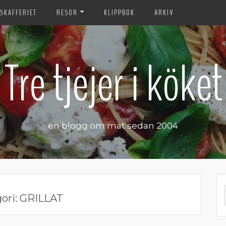
SKAFFERIET
RESOR
KLIPPBOK
ARKIV
Tre tjejer i köket
en blogg om mat sedan 2004
ori:
GRILLAT