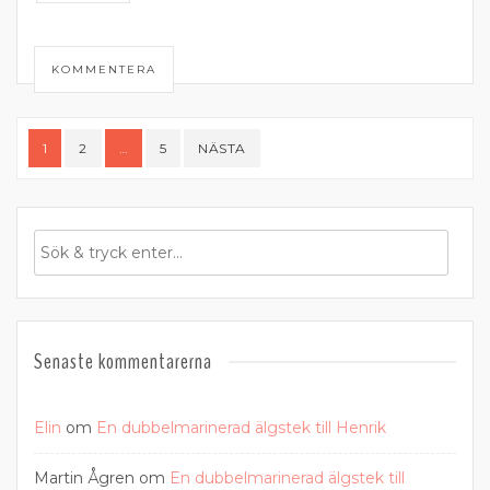
KOMMENTERA
Sidnumrering
1
2
…
5
NÄSTA
för
inlägg
Senaste kommentarerna
Elin
om
En dubbelmarinerad älgstek till Henrik
Martin Ågren
om
En dubbelmarinerad älgstek till