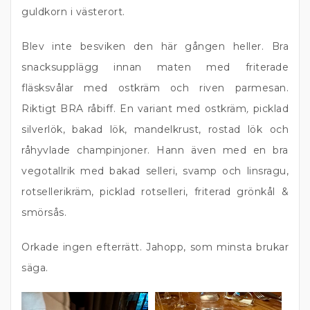
guldkorn i västerort.
Blev inte besviken den här gången heller. Bra
snacksupplägg innan maten med friterade
fläsksvålar med ostkräm och riven parmesan.
Riktigt BRA råbiff. En variant med ostkräm
,
picklad
silverlök, bakad lök, mandelkrust, rostad lök och
råhyvlade champinjoner. Hann även med en bra
vegotallrik med bakad selleri, svamp och linsragu,
rotsellerikräm, picklad rotselleri, friterad grönkål &
smörsås.
Orkade ingen efterrätt. Jahopp, som minsta brukar
säga.