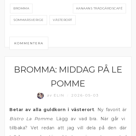
BROMMA
KANAANS TRÄDGÅRDSCAFÉ
SOMMARSVERIGE
VÄSTERORT
KOMMENTERA
BROMMA: MIDDAG PÅ LE
ÄTA UTE
POMME
av
ELIN
2026-05-03
/
Betar av alla guldkorn i västerort
. Ny favorit är
Bistro La Pomme
. Lägg av vad bra. När går vi
tillbaka? Vet redan att jag vill dela på den där