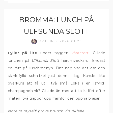
BROMMA: LUNCH PÅ
ÄTA UTE
ULFSUNDA SLOTT
av
ELIN
2026-01-26
/
Fyller på lite
under taggen
västerort
. Gillade
lunchen på
Ulfsunda Slott
häromveckan. Endast
en rätt på lunchmenyn. Fint nog var det ost och
skink-fylld schnitzel just denna dag. Kanske lite
överkurs att få ut två små Loka i en isfylld
champagnehink? Gillade än mer att ta kaffet efter
maten, två trappor upp framför den öppna brasan.
Note to myself: prova brunch vid tillfälle.