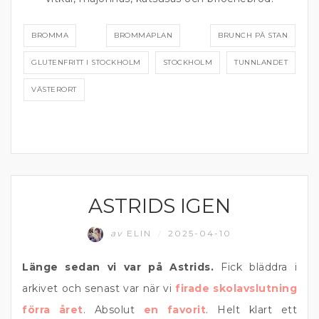
BROMMA
BROMMAPLAN
BRUNCH PÅ STAN
GLUTENFRITT I STOCKHOLM
STOCKHOLM
TUNNLANDET
VÄSTERORT
ASTRIDS IGEN
ÄTA UTE
av
ELIN
2025-04-10
/
Länge sedan vi var på Astrids.
Fick bläddra i
arkivet och senast var när vi
firade skolavslutning
förra året
. Absolut
en favorit
. Helt klart ett