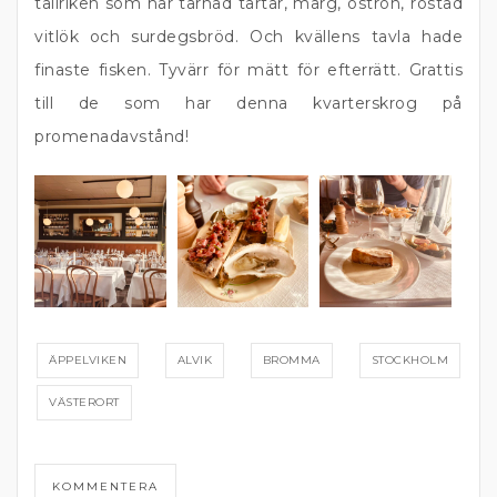
tallriken som har tärnad tartar, märg, ostron, rostad
vitlök och surdegsbröd. Och kvällens tavla hade
finaste fisken. Tyvärr för mätt för efterrätt. Grattis
till de som har denna kvarterskrog på
promenadavstånd!
ÄPPELVIKEN
ALVIK
BROMMA
STOCKHOLM
VÄSTERORT
KOMMENTERA