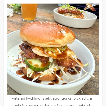
Friterad kyckling, stekt ägg, gurka, picklad chili,
vitkål, majonnäs, katsusås och briochebröd.