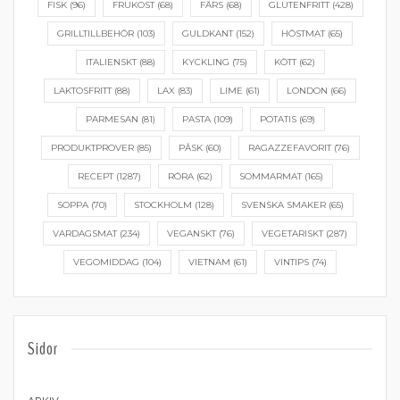
FISK
(96)
FRUKOST
(68)
FÄRS
(68)
GLUTENFRITT
(428)
GRILLTILLBEHÖR
(103)
GULDKANT
(152)
HÖSTMAT
(65)
ITALIENSKT
(88)
KYCKLING
(75)
KÖTT
(62)
LAKTOSFRITT
(88)
LAX
(83)
LIME
(61)
LONDON
(66)
PARMESAN
(81)
PASTA
(109)
POTATIS
(69)
PRODUKTPROVER
(85)
PÅSK
(60)
RAGAZZEFAVORIT
(76)
RECEPT
(1287)
RÖRA
(62)
SOMMARMAT
(165)
SOPPA
(70)
STOCKHOLM
(128)
SVENSKA SMAKER
(65)
VARDAGSMAT
(234)
VEGANSKT
(76)
VEGETARISKT
(287)
VEGOMIDDAG
(104)
VIETNAM
(61)
VINTIPS
(74)
Sidor