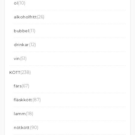
(10)
öl
(26)
alkoholfritt
(11)
bubbel
(12)
drinkar
(51)
vin
(238)
KÖTT
(67)
färs
(87)
fläskkött
(18)
lamm
(90)
nötkött