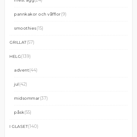
(24)
mest ägg
(9)
pannkakor och våfflor
(15)
smoothies
(57)
GRILLAT
(139)
HELG
(44)
advent
(42)
jul
(37)
midsommar
(55)
påsk
(140)
I GLASET