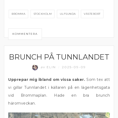
BROMMA
STOCKHOLM
ULFSUNDA
VÄSTERORT
KOMMENTERA
BRUNCH PÅ TUNNLANDET
ÄTA UTE
av
ELIN
2025-09-09
/
Upprepar mig ibland om vissa saker.
Som tex att
vi gillar Tunnlandet i källaren på en lägenhetsgata
vid Brommaplan. Hade en bra brunch
häromveckan.