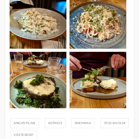
ÄNGBYPLAN
ASTRIDS
BROMMA
STOCKHOLM
VÄSTERORT