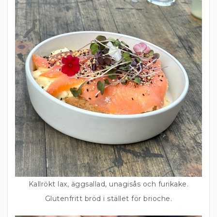
Kallrökt lax, äggsallad, unagisås och furikake.
Glutenfritt bröd i stället för brioche.