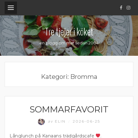
.
Tre tjejer i köket
en blogg om mat sedan 2004
Kategori:
Bromma
SOMMARFAVORIT
ÄTA UTE
av
ELIN
2026-06-25
/
Långlunch på Kanaans trädgårdscafe
.