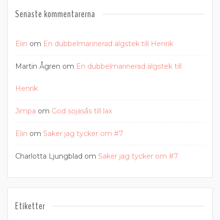
Senaste kommentarerna
Elin
om
En dubbelmarinerad älgstek till Henrik
Martin Ågren
om
En dubbelmarinerad älgstek till
Henrik
Jimpa
om
God sojasås till lax
Elin
om
Saker jag tycker om #7
Charlotta Ljungblad
om
Saker jag tycker om #7
Etiketter