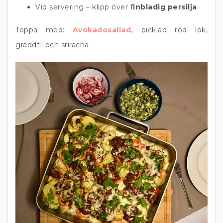
Vid servering – klipp över f
inbladig persilja
.
Toppa med:
Avokadosallad,
picklad röd lök,
gräddfil och sriracha.