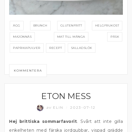
ÄGG
BRUNCH
GLUTENFRITT
HELGFRUKOST
MAJONNÄS
MAT TILL MÅNGA
PÅSK
PAPRIKAPULVER
RECEPT
SALLADSLÖK
KOMMENTERA
ETON MESS
EFTERRÄTT
av
ELIN
2023-07-12
/
Hej brittiska sommarfavorit
. Svårt att inte gilla
enkelheten med färska jordgubbar, vispad grädde