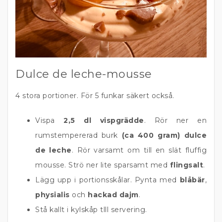
Dulce de leche-mousse
4 stora portioner. För 5 funkar säkert också.
Vispa
2,5 dl vispgrädde
. Rör ner en
rumstempererad burk
(ca 400 gram) dulce
de leche
. Rör varsamt om till en slät fluffig
mousse. Strö ner lite sparsamt med
flingsalt
.
Lägg upp i portionsskålar. Pynta med
blåbär
,
physialis
och
hackad dajm
.
Stå kallt i kylskåp tlll servering.