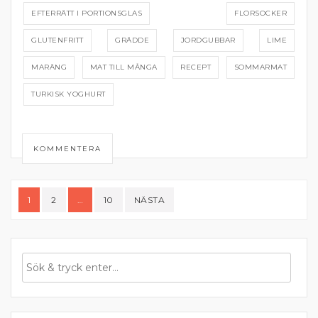
EFTERRÄTT I PORTIONSGLAS
FLORSOCKER
GLUTENFRITT
GRÄDDE
JORDGUBBAR
LIME
MARÄNG
MAT TILL MÅNGA
RECEPT
SOMMARMAT
TURKISK YOGHURT
KOMMENTERA
Sidnumrering
1
2
…
10
NÄSTA
för
inlägg