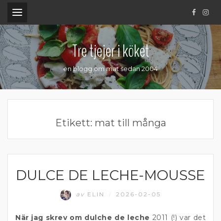
.
Tre tjejer i köket
en blogg om mat sedan 2004
Etikett:
mat till många
DULCE DE LECHE-MOUSSE
EFTERRÄTT
av
ELIN
2026-02-05
/
När jag skrev om dulche de leche
2011 (!) var det