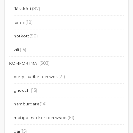
(87)
fläskkött
(18)
lamm
(90)
nötkött
(15)
vilt
(303)
KOMFORTMAT
(21)
curry, nudlar och wok
(15)
gnocchi
(14)
hamburgare
(61)
matiga mackor och wraps
(15)
paj