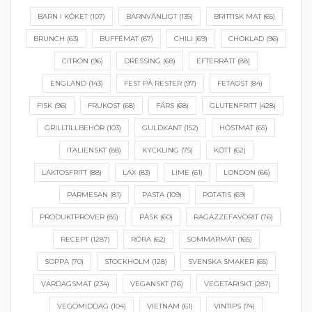
BARN I KÖKET
(107)
BARNVÄNLIGT
(135)
BRITTISK MAT
(65)
BRUNCH
(63)
BUFFÉMAT
(67)
CHILI
(69)
CHOKLAD
(96)
CITRON
(96)
DRESSING
(68)
EFTERRÄTT
(88)
ENGLAND
(143)
FEST PÅ RESTER
(97)
FETAOST
(84)
FISK
(96)
FRUKOST
(68)
FÄRS
(68)
GLUTENFRITT
(428)
GRILLTILLBEHÖR
(103)
GULDKANT
(152)
HÖSTMAT
(65)
ITALIENSKT
(88)
KYCKLING
(75)
KÖTT
(62)
LAKTOSFRITT
(88)
LAX
(83)
LIME
(61)
LONDON
(66)
PARMESAN
(81)
PASTA
(109)
POTATIS
(69)
PRODUKTPROVER
(85)
PÅSK
(60)
RAGAZZEFAVORIT
(76)
RECEPT
(1287)
RÖRA
(62)
SOMMARMAT
(165)
SOPPA
(70)
STOCKHOLM
(128)
SVENSKA SMAKER
(65)
VARDAGSMAT
(234)
VEGANSKT
(76)
VEGETARISKT
(287)
VEGOMIDDAG
(104)
VIETNAM
(61)
VINTIPS
(74)