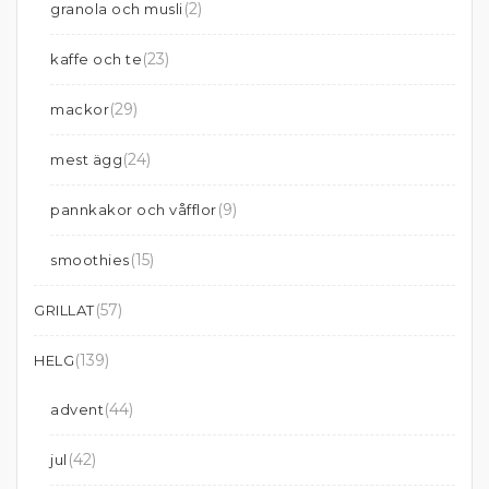
(2)
granola och musli
(23)
kaffe och te
(29)
mackor
(24)
mest ägg
(9)
pannkakor och våfflor
(15)
smoothies
(57)
GRILLAT
(139)
HELG
(44)
advent
(42)
jul