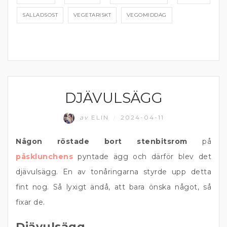
SALLADSOST
VEGETARISKT
VEGOMIDDAG
DJÄVULSÄGG
HELG
av
ELIN
2024-04-11
/
Någon röstade bort stenbitsrom
på
påsklunchens
pyntade ägg och därför blev det
djävulsägg. En av tonåringarna styrde upp detta
fint nog. Så lyxigt ändå, att bara önska något, så
fixar de.
Djävulsägg.