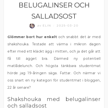
BELUGALINSER OCH
SALLADSOST
av
ELIN
2025-03-20
/
Glömmer bort hur enkelt
och snabbt det är med
shakshouka. Testade att värma i mikron dagen
efter med ett kläckt ägg i mitten, och ja det går att
få till ägget bra. Därmed ny potentiell
matlådelunch. Och högsta tänkbara studentmat
hörde jag 19-åringen säga. Fattar. Och närmar vi
oss snart en ny kategori för studentmat i bloggen,
22 år senare?
Shakshouka med belugalinser
och salladsost