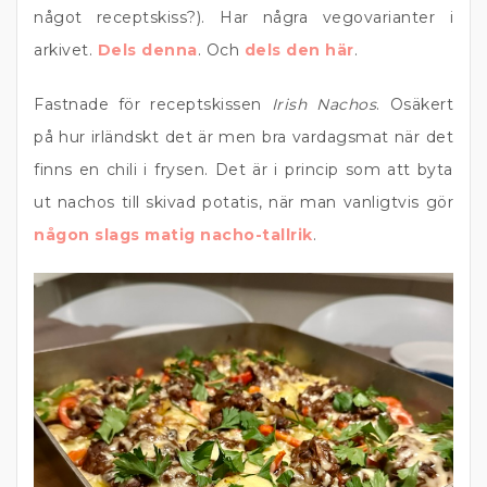
något receptskiss?). Har några vegovarianter i
arkivet.
Dels denna
. Och
dels den här
.
Fastnade för receptskissen
Irish Nachos
. Osäkert
på hur irländskt det är men bra vardagsmat när det
finns en chili i frysen. Det är i princip som att byta
ut nachos till skivad potatis, när man vanligtvis gör
någon slags matig nacho-tallrik
.