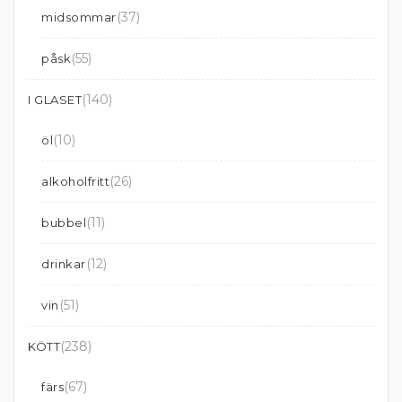
(37)
midsommar
(55)
påsk
(140)
I GLASET
(10)
öl
(26)
alkoholfritt
(11)
bubbel
(12)
drinkar
(51)
vin
(238)
KÖTT
(67)
färs