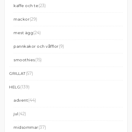
(23)
kaffe och te
(29)
mackor
(24)
mest ägg
(9)
pannkakor och våfflor
(15)
smoothies
(57)
GRILLAT
(139)
HELG
(44)
advent
(42)
jul
(37)
midsommar