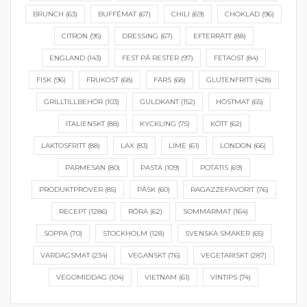
BRUNCH
(63)
BUFFÉMAT
(67)
CHILI
(69)
CHOKLAD
(96)
CITRON
(95)
DRESSING
(67)
EFTERRÄTT
(88)
ENGLAND
(143)
FEST PÅ RESTER
(97)
FETAOST
(84)
FISK
(96)
FRUKOST
(68)
FÄRS
(68)
GLUTENFRITT
(428)
GRILLTILLBEHÖR
(103)
GULDKANT
(152)
HÖSTMAT
(65)
ITALIENSKT
(88)
KYCKLING
(75)
KÖTT
(62)
LAKTOSFRITT
(88)
LAX
(83)
LIME
(61)
LONDON
(66)
PARMESAN
(80)
PASTA
(109)
POTATIS
(69)
PRODUKTPROVER
(85)
PÅSK
(60)
RAGAZZEFAVORIT
(76)
RECEPT
(1286)
RÖRA
(62)
SOMMARMAT
(164)
SOPPA
(70)
STOCKHOLM
(128)
SVENSKA SMAKER
(65)
VARDAGSMAT
(234)
VEGANSKT
(76)
VEGETARISKT
(287)
VEGOMIDDAG
(104)
VIETNAM
(61)
VINTIPS
(74)