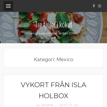
.
Tre tjejer i köket
en blogg om mat sedan 2004
Kategori:
Mexico
VYKORT FRÅN ISLA
MEXICO
HOLBOX
av
MARIA
2011-12-02
/