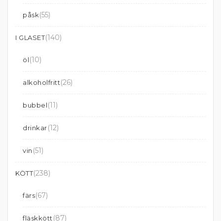
(55)
påsk
(140)
I GLASET
(10)
öl
(26)
alkoholfritt
(11)
bubbel
(12)
drinkar
(51)
vin
(238)
KÖTT
(67)
färs
(87)
fläskkött