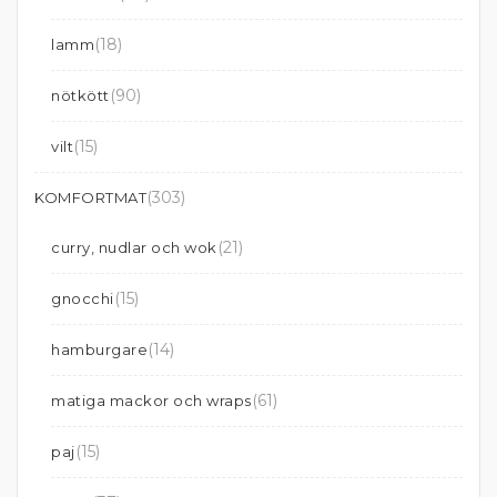
(18)
lamm
(90)
nötkött
(15)
vilt
(303)
KOMFORTMAT
(21)
curry, nudlar och wok
(15)
gnocchi
(14)
hamburgare
(61)
matiga mackor och wraps
(15)
paj