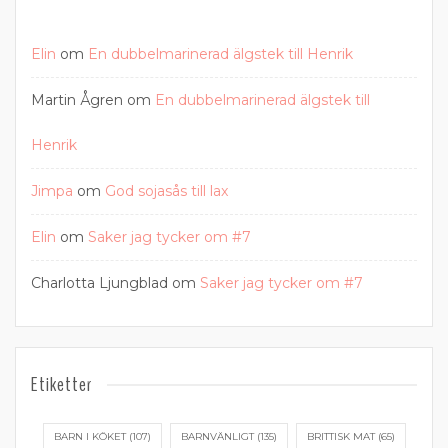
Elin
om
En dubbelmarinerad älgstek till Henrik
Martin Ågren
om
En dubbelmarinerad älgstek till
Henrik
Jimpa
om
God sojasås till lax
Elin
om
Saker jag tycker om #7
Charlotta Ljungblad
om
Saker jag tycker om #7
Etiketter
BARN I KÖKET
(107)
BARNVÄNLIGT
(135)
BRITTISK MAT
(65)