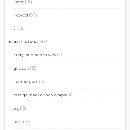
(18)
lamm
(90)
nötkött
(15)
vilt
(303)
KOMFORTMAT
(21)
curry, nudlar och wok
(15)
gnocchi
(14)
hamburgare
(61)
matiga mackor och wraps
(15)
paj
(37)
pizza