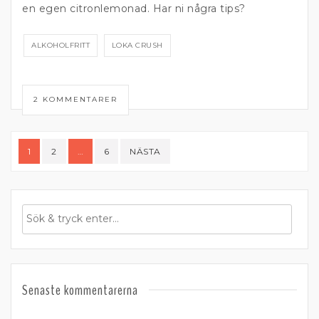
en egen citronlemonad. Har ni några tips?
ALKOHOLFRITT
LOKA CRUSH
2 KOMMENTARER
Sidnumrering
1
2
…
6
NÄSTA
för
inlägg
Senaste kommentarerna