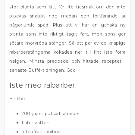
stor planta som lätt får lite träsmak om den inte
plockas snabbt nog medan den fortfarande är
någorlunda späd. Plus att vi har en ganska ny
planta som inte riktigt tagit fart, men som ger
sötare mörkröda stänger. Så ett par av de krispiga
rabarberstängerna kokades ner till fint iste förra
helgen. Minsta preppade och hittade receptet i
senaste Buffé-tidningen. God!
Iste med rabarber
En liter.
200 gram putsad rabarber
1 liter vatten
4 tepåsar rooibos