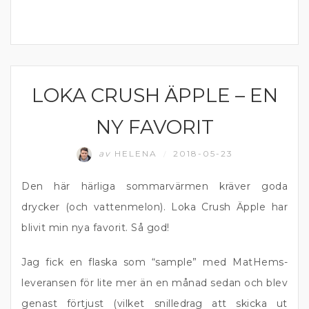
LOKA CRUSH ÄPPLE – EN
ALKOHOLFRITT
NY FAVORIT
av
HELENA
2018-05-23
/
Den här härliga sommarvärmen kräver goda
drycker (och vattenmelon). Loka Crush Äpple har
blivit min nya favorit. Så god!
Jag fick en flaska som “sample” med MatHems-
leveransen för lite mer än en månad sedan och blev
genast förtjust (vilket snilledrag att skicka ut