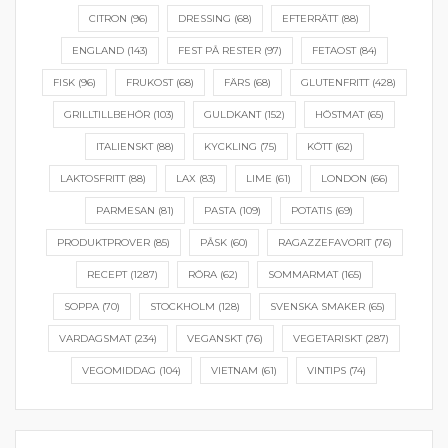
CITRON
(96)
DRESSING
(68)
EFTERRÄTT
(88)
ENGLAND
(143)
FEST PÅ RESTER
(97)
FETAOST
(84)
FISK
(96)
FRUKOST
(68)
FÄRS
(68)
GLUTENFRITT
(428)
GRILLTILLBEHÖR
(103)
GULDKANT
(152)
HÖSTMAT
(65)
ITALIENSKT
(88)
KYCKLING
(75)
KÖTT
(62)
LAKTOSFRITT
(88)
LAX
(83)
LIME
(61)
LONDON
(66)
PARMESAN
(81)
PASTA
(109)
POTATIS
(69)
PRODUKTPROVER
(85)
PÅSK
(60)
RAGAZZEFAVORIT
(76)
RECEPT
(1287)
RÖRA
(62)
SOMMARMAT
(165)
SOPPA
(70)
STOCKHOLM
(128)
SVENSKA SMAKER
(65)
VARDAGSMAT
(234)
VEGANSKT
(76)
VEGETARISKT
(287)
VEGOMIDDAG
(104)
VIETNAM
(61)
VINTIPS
(74)