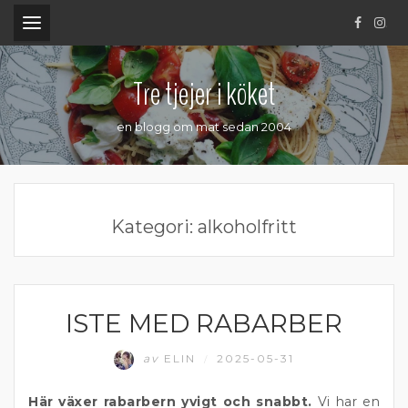
.
Tre tjejer i köket
en blogg om mat sedan 2004
Kategori:
alkoholfritt
ISTE MED RABARBER
ALKOHOLFRITT
av
ELIN
2025-05-31
/
Här växer rabarbern yvigt och snabbt.
Vi har en