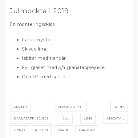
Julmocktail 2019
En monteringsskiss.
Färsk mynta
Skivad lime
Isbitar med tranbär
Fyll glaset med 3/4 granatäpplejuice
Och 1/4 med sprite
ADVENT
ALKOHOLFRITT
DRINK
GRANATÄPPLEJUICE
JUL
LIME
MOCKTAIL
MYNTA
RECEPT
SPRITE
TRANBÄR