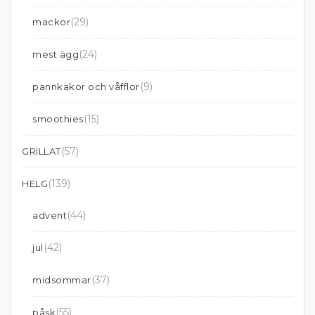
(29)
mackor
(24)
mest ägg
(9)
pannkakor och våfflor
(15)
smoothies
(57)
GRILLAT
(139)
HELG
(44)
advent
(42)
jul
(37)
midsommar
(55)
påsk