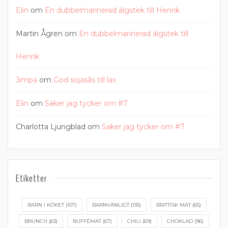
Elin
om
En dubbelmarinerad älgstek till Henrik
Martin Ågren
om
En dubbelmarinerad älgstek till
Henrik
Jimpa
om
God sojasås till lax
Elin
om
Saker jag tycker om #7
Charlotta Ljungblad
om
Saker jag tycker om #7
Etiketter
BARN I KÖKET
(107)
BARNVÄNLIGT
(135)
BRITTISK MAT
(65)
BRUNCH
(63)
BUFFÉMAT
(67)
CHILI
(69)
CHOKLAD
(96)