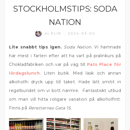
STOCKHOLMSTIPS: SODA
ALKOHOLFRITT
NATION
av
ELIN
2024-03-04
/
Lite snabbt tips igen.
Soda Nation
. Vi hamnade
här mest i farten efter att ha vart på pralinkurs på
Chokladfabriken och var på väg till
Pats Place för
lördagslunch
. Liten butik. Med läsk och annan
alkoholfri dryck upp till taket. Hade lätt smitit in
regelbundet om vi bott närmre. Fantastiskt utbud
om man vill hitta roligare variation på alkoholfritt.
Finns på
Renstiernas Gata 15
.