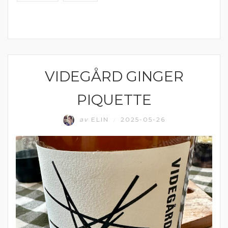
VIDEGÅRD GINGER
ALKOHOLFRITT
PIQUETTE
av
ELIN
2025-05-26
/