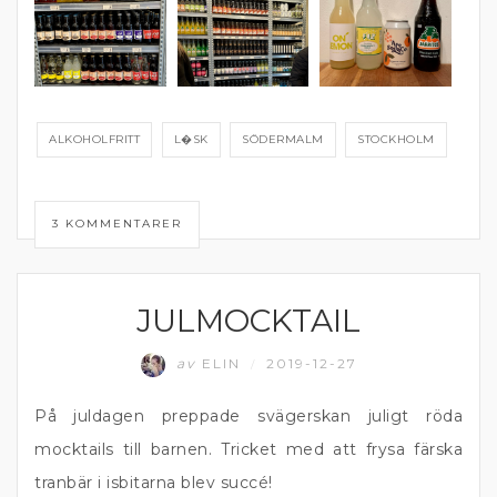
ALKOHOLFRITT
L�SK
SÖDERMALM
STOCKHOLM
3 KOMMENTARER
JULMOCKTAIL
ADVENT
av
ELIN
2019-12-27
/
På juldagen preppade svägerskan juligt röda
mocktails till barnen. Tricket med att frysa färska
tranbär i isbitarna blev succé!