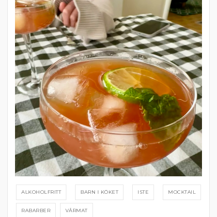
ALKOHOLFRITT
BARN I KÖKET
ISTE
MOCKTAIL
RABARBER
VÅRMAT