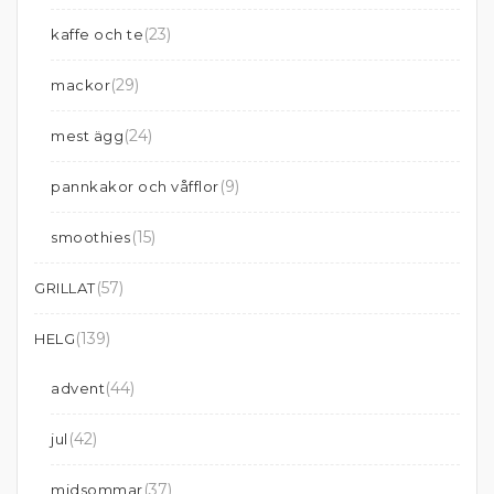
(23)
kaffe och te
(29)
mackor
(24)
mest ägg
(9)
pannkakor och våfflor
(15)
smoothies
(57)
GRILLAT
(139)
HELG
(44)
advent
(42)
jul
(37)
midsommar