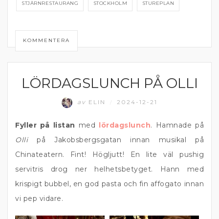
STJÄRNRESTAURANG
STOCKHOLM
STUREPLAN
KOMMENTERA
LÖRDAGSLUNCH PÅ OLLI
ÄTA UTE
av
ELIN
2024-12-21
/
Fyller på listan
med
lördagslunch
. Hamnade på
Olli
på Jakobsbergsgatan innan musikal på
Chinateatern. Fint! Högljutt! En lite väl pushig
servitris drog ner helhetsbetyget. Hann med
krispigt bubbel, en god pasta och fin affogato innan
vi pep vidare.