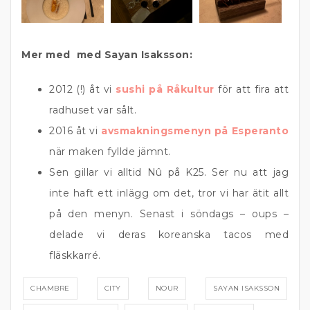
Mer med med Sayan Isaksson:
2012 (!) åt vi
sushi på Råkultur
för att fira att
radhuset var sålt.
2016 åt vi
avsmakningsmenyn på Esperanto
när maken fyllde jämnt.
Sen gillar vi alltid Nû på K25. Ser nu att jag
inte haft ett inlägg om det, tror vi har ätit allt
på den menyn. Senast i söndags – oups –
delade vi deras koreanska tacos med
fläskkarré.
CHAMBRE
CITY
NOUR
SAYAN ISAKSSON