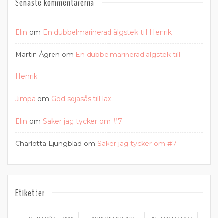
Senaste kommentarerna
Elin
om
En dubbelmarinerad älgstek till Henrik
Martin Ågren
om
En dubbelmarinerad älgstek till
Henrik
Jimpa
om
God sojasås till lax
Elin
om
Saker jag tycker om #7
Charlotta Ljungblad
om
Saker jag tycker om #7
Etiketter