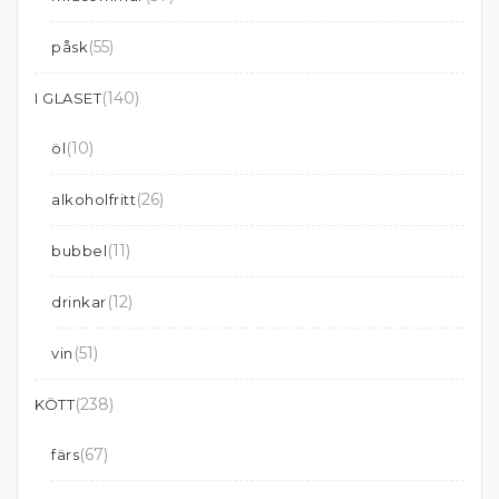
(55)
påsk
(140)
I GLASET
(10)
öl
(26)
alkoholfritt
(11)
bubbel
(12)
drinkar
(51)
vin
(238)
KÖTT
(67)
färs