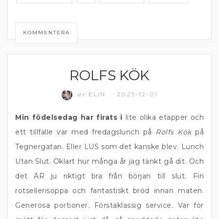
KOMMENTERA
ROLFS KÖK
ÄTA UTE
av
ELIN
2023-12-01
/
Min födelsedag har firats i
lite olika etapper och
ett tillfälle var med fredagslunch på
Rolfs Kök
på
Tegnergatan. Eller LUS som det kanske blev. Lunch
Utan Slut. Oklart hur många år jag tänkt gå dit. Och
det ÄR ju riktigt bra från början till slut. Fin
rotsellerisoppa och fantastiskt bröd innan maten.
Generösa portioner. Förstaklassig service. Var för