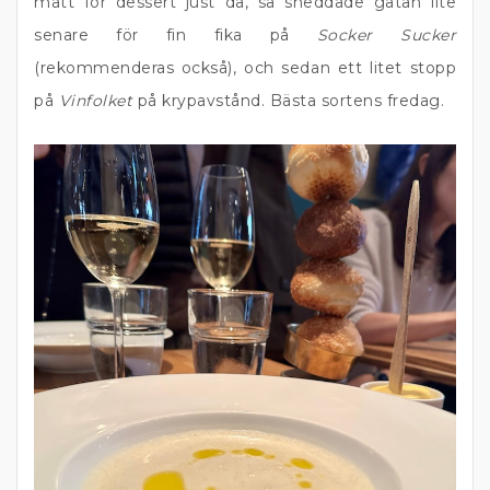
mätt för dessert just då, så sneddade gatan lite
senare för fin fika på
Socker Sucker
(rekommenderas också), och sedan ett litet stopp
på
Vinfolket
på krypavstånd. Bästa sortens fredag.