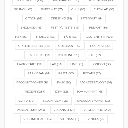
BARN I KÖKET
(107)
BARNVÄNLIGT
(135)
BRITTISK MAT
(65)
BRUNCH
(63)
BUFFÉMAT
(67)
CHILI
(69)
CHOKLAD
(96)
CITRON
(96)
DRESSING
(68)
EFTERRÄTT
(88)
ENGLAND
(143)
FEST PÅ RESTER
(97)
FETAOST
(84)
FISK
(96)
FRUKOST
(68)
FÄRS
(68)
GLUTENFRITT
(428)
GRILLTILLBEHÖR
(103)
GULDKANT
(152)
HÖSTMAT
(65)
ITALIENSKT
(88)
KYCKLING
(75)
KÖTT
(62)
LAKTOSFRITT
(88)
LAX
(83)
LIME
(61)
LONDON
(66)
PARMESAN
(81)
PASTA
(109)
POTATIS
(69)
PRODUKTPROVER
(85)
PÅSK
(60)
RAGAZZEFAVORIT
(76)
RECEPT
(1287)
RÖRA
(62)
SOMMARMAT
(165)
SOPPA
(70)
STOCKHOLM
(128)
SVENSKA SMAKER
(65)
VARDAGSMAT
(234)
VEGANSKT
(76)
VEGETARISKT
(287)
VEGOMIDDAG
(104)
VIETNAM
(61)
VINTIPS
(74)