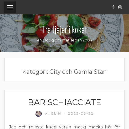
.
Tre tjejer i köket
en blogg om mat sedan 2004
Kategori:
City och Gamla Stan
BAR SCHIACCIATE
ÄTA UTE
av
ELIN
2025-03-22
/
Jag och minsta knep varsin matig macka här för