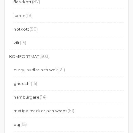
(87)
fläskkött
(18)
lamm
(90)
nötkött
(15)
vilt
(303)
KOMFORTMAT
(21)
curry, nudlar och wok
(15)
gnocchi
(14)
hamburgare
(61)
matiga mackor och wraps
(15)
paj