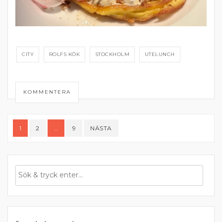
CITY
ROLFS KÖK
STOCKHOLM
UTELUNCH
KOMMENTERA
Sidnumrering
1
2
…
9
NÄSTA
för
inlägg