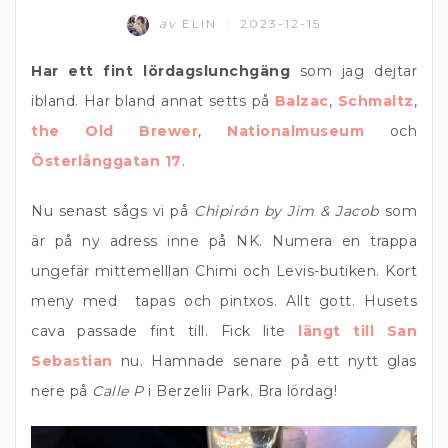
av
ELIN
2023-12-15
/
Har ett fint lördagslunchgäng
som jag dejtar
ibland. Har bland annat setts på
Balzac
,
Schmaltz
,
the Old Brewer
,
Nationalmuseum
och
Österlånggatan 17
.
Nu senast sågs vi på
Chipirón by Jim & Jacob
som
är på ny adress inne på NK. Numera en trappa
ungefär mittemelllan Chimi och Levis-butiken. Kort
meny med tapas och pintxos. Allt gott. Husets
cava passade fint till. Fick lite
längt till San
Sebastian
nu. Hamnade senare på ett nytt glas
nere på
Calle P
i Berzelii Park. Bra lördag!