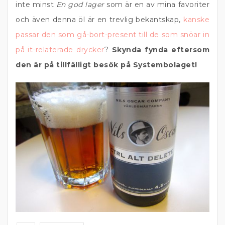
inte minst
En god lager
som är en av mina favoriter
och även denna öl är en trevlig bekantskap,
kanske
passar den som gå-bort-present till de som snöar in
på it-relaterade drycker
?
Skynda fynda eftersom
den är på tillfälligt besök på Systembolaget!