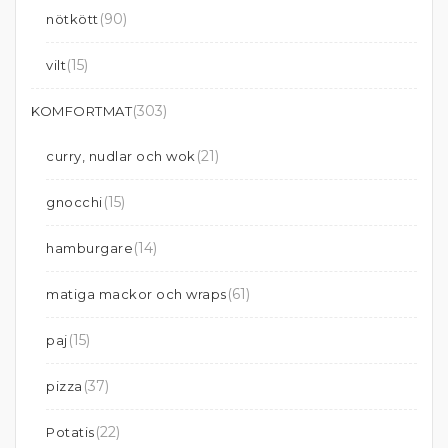
(90)
nötkött
(15)
vilt
(303)
KOMFORTMAT
(21)
curry, nudlar och wok
(15)
gnocchi
(14)
hamburgare
(61)
matiga mackor och wraps
(15)
paj
(37)
pizza
(22)
Potatis