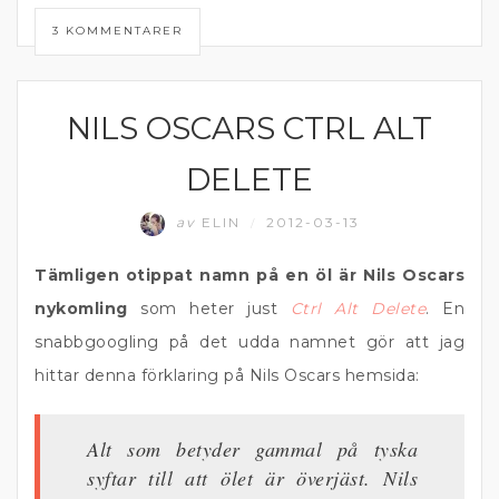
3 KOMMENTARER
NILS OSCARS CTRL ALT
ÖL
DELETE
av
ELIN
2012-03-13
/
Tämligen otippat namn på en öl är Nils Oscars
nykomling
som heter just
Ctrl Alt Delete
. En
snabbgoogling på det udda namnet gör att jag
hittar denna förklaring på Nils Oscars hemsida:
Alt som betyder gammal på tyska
syftar till att ölet är överjäst. Nils