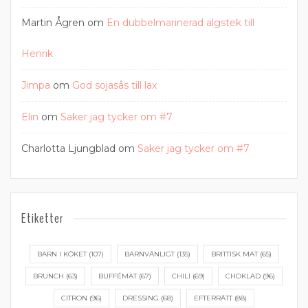
Martin Ågren
om
En dubbelmarinerad älgstek till
Henrik
Jimpa
om
God sojasås till lax
Elin
om
Saker jag tycker om #7
Charlotta Ljungblad
om
Saker jag tycker om #7
Etiketter
BARN I KÖKET
(107)
BARNVÄNLIGT
(135)
BRITTISK MAT
(65)
BRUNCH
(63)
BUFFÉMAT
(67)
CHILI
(69)
CHOKLAD
(96)
CITRON
(96)
DRESSING
(68)
EFTERRÄTT
(88)