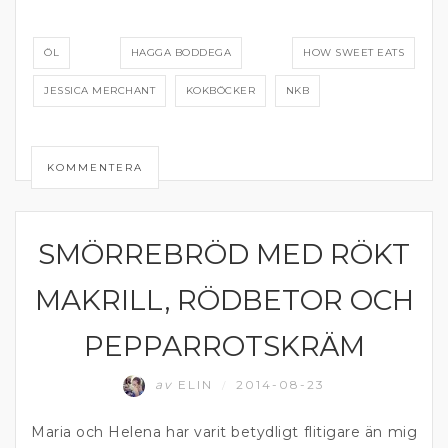
ÖL
HAGGA BODDEGA
HOW SWEET EATS
JESSICA MERCHANT
KOKBÖCKER
NKB
KOMMENTERA
SMÖRREBRÖD MED RÖKT
ÖL
MAKRILL, RÖDBETOR OCH
PEPPARROTSKRÄM
av
ELIN
2014-08-23
/
Maria och Helena har varit betydligt flitigare än mig