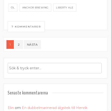
ÖL
ANCHOR BREWING
LIBERTY ALE
7 KOMMENTARER
Sidnumrering
1
2
NÄSTA
för
inlägg
Senaste kommentarerna
Elin
om
En dubbelmarinerad älgstek till Henrik