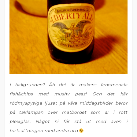
I bakgrunden? Åh det är makens fenomenala
fish&chips med mushy peas!
Och det här
rödmyspysiga ljuset på våra middagsbilder beror
på taklampan över matbordet som är i rött
plexiglas. Något ni får stå ut med även i
fortsättningen med andra ord