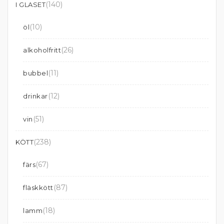
(140)
I GLASET
(10)
öl
(26)
alkoholfritt
(11)
bubbel
(12)
drinkar
(51)
vin
(238)
KÖTT
(67)
färs
(87)
fläskkött
(18)
lamm