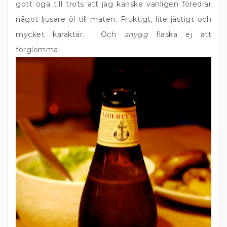
gott öga till trots att jag kanske vanligen föredrar
något ljusare öl till maten. Fruktigt, lite jästigt och
mycket karaktär. Och
snygg
flaska ej att
förglömma!