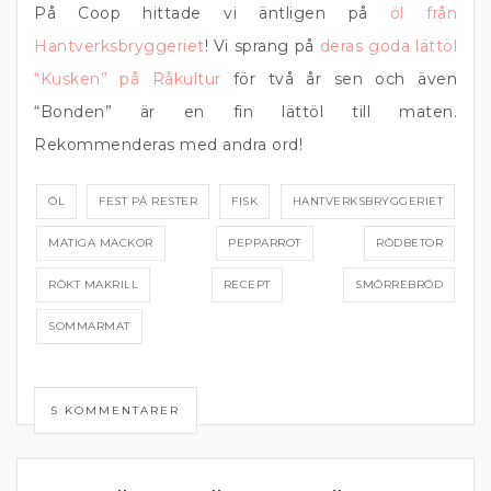
På Coop hittade vi äntligen på
öl från
Hantverksbryggeriet
! Vi sprang på
deras goda lättöl
“Kusken” på Råkultur
för två år sen och även
“Bonden” är en fin lättöl till maten.
Rekommenderas med andra ord!
ÖL
FEST PÅ RESTER
FISK
HANTVERKSBRYGGERIET
MATIGA MACKOR
PEPPARROT
RÖDBETOR
RÖKT MAKRILL
RECEPT
SMÖRREBRÖD
SOMMARMAT
5 KOMMENTARER