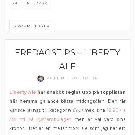
ÖL
NILS OSCAR
3 KOMMENTARER
FREDAGSTIPS – LIBERTY
ÖL
ALE
av
ELIN
2011-03-04
/
Liberty Ale
har snabbt seglat upp på topplistan
här hemma
gällande bästa middagsölen. Den får
kanske räknas till kategorin
finöl
med sina
19.90:- a
355 ml på Systembolaget
men är väl värd sina
kronor. Det är en mellanmörk ale som jag har ett