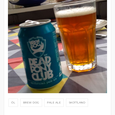
ÖL
BREW DOG
PALE ALE
SKOTTLAND