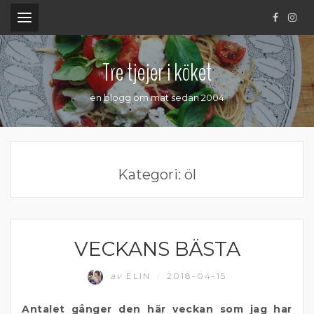
.
Tre tjejer i köket
en blogg om mat sedan 2004
Kategori:
öl
VECKANS BÄSTA
ÖL
av
ELIN
2018-04-15
/
Antalet gånger den här veckan som jag har