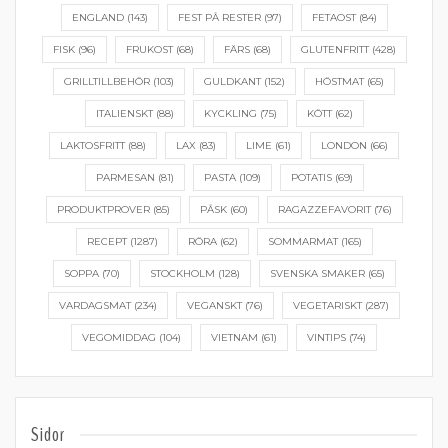
ENGLAND
(143)
FEST PÅ RESTER
(97)
FETAOST
(84)
FISK
(96)
FRUKOST
(68)
FÄRS
(68)
GLUTENFRITT
(428)
GRILLTILLBEHÖR
(103)
GULDKANT
(152)
HÖSTMAT
(65)
ITALIENSKT
(88)
KYCKLING
(75)
KÖTT
(62)
LAKTOSFRITT
(88)
LAX
(83)
LIME
(61)
LONDON
(66)
PARMESAN
(81)
PASTA
(109)
POTATIS
(69)
PRODUKTPROVER
(85)
PÅSK
(60)
RAGAZZEFAVORIT
(76)
RECEPT
(1287)
RÖRA
(62)
SOMMARMAT
(165)
SOPPA
(70)
STOCKHOLM
(128)
SVENSKA SMAKER
(65)
VARDAGSMAT
(234)
VEGANSKT
(76)
VEGETARISKT
(287)
VEGOMIDDAG
(104)
VIETNAM
(61)
VINTIPS
(74)
Sidor