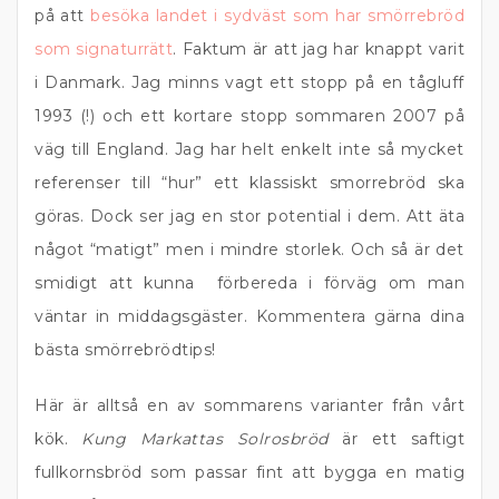
på att
besöka landet i sydväst
som har smörrebröd
som signaturrätt
. Faktum är att jag har knappt varit
i Danmark. Jag minns vagt ett stopp på en tågluff
1993 (!) och ett kortare stopp sommaren 2007 på
väg till England. Jag har helt enkelt inte så mycket
referenser till “hur” ett klassiskt smorrebröd ska
göras. Dock ser jag en stor potential i dem. Att äta
något “matigt” men i mindre storlek. Och så är det
smidigt att kunna förbereda i förväg om man
väntar in middagsgäster. Kommentera gärna dina
bästa smörrebrödtips!
Här är alltså en av sommarens varianter från vårt
kök.
Kung Markattas Solrosbröd
är ett saftigt
fullkornsbröd som passar fint att bygga en matig