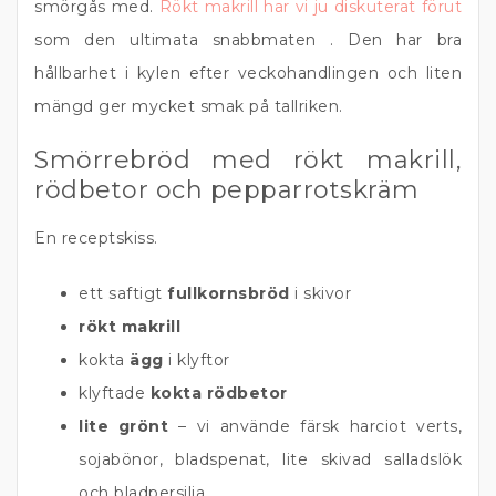
smörgås med.
Rökt makrill har vi ju diskuterat förut
som den ultimata snabbmaten . Den har bra
hållbarhet i kylen efter veckohandlingen och liten
mängd ger mycket smak på tallriken.
Smörrebröd med rökt makrill,
rödbetor och pepparrotskräm
En receptskiss.
ett saftigt
fullkornsbröd
i skivor
rökt makrill
kokta
ägg
i klyftor
klyftade
kokta rödbetor
lite grönt
– vi använde färsk harciot verts,
sojabönor, bladspenat, lite skivad salladslök
och bladpersilja