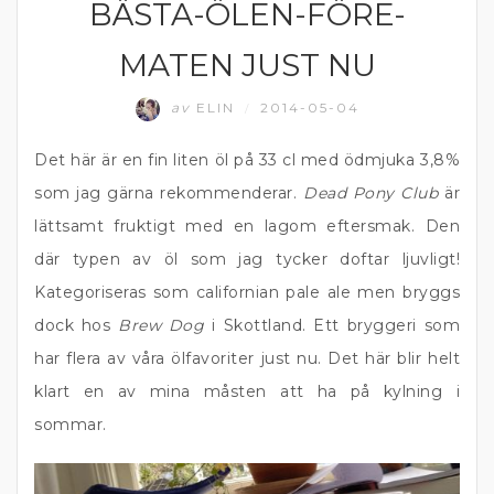
BÄSTA-ÖLEN-FÖRE-
ÖL
MATEN JUST NU
av
ELIN
2014-05-04
/
Det här är en fin liten öl på 33 cl med ödmjuka 3,8%
som jag gärna rekommenderar.
Dead Pony Club
är
lättsamt fruktigt med en lagom eftersmak. Den
där typen av öl som jag tycker doftar ljuvligt!
Kategoriseras som californian pale ale men bryggs
dock hos
Brew Dog
i Skottland. Ett bryggeri som
har flera av våra ölfavoriter just nu. Det här blir helt
klart en av mina måsten att ha på kylning i
sommar.