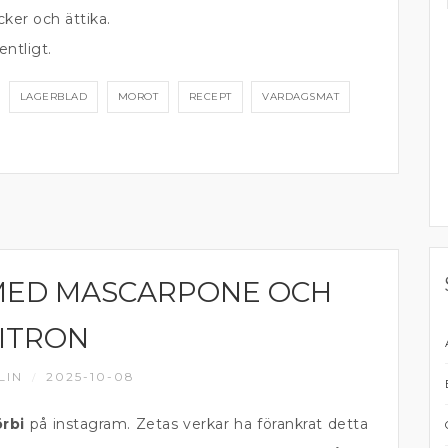
ker och ättika.
entligt.
LAGERBLAD
MOROT
RECEPT
VARDAGSMAT
MED MASCARPONE OCH
ITRON
LIN
2025-10-08
/
rbi
på instagram. Zetas verkar ha förankrat detta