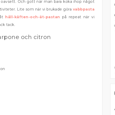
 oavsett. Och gott när man bara koka ihop något
ktiviteter. Lite som när vi brukade göra
vabbpasta
 åt
håll-käften-och-ät-pastan
på repeat när vi
ck tack.
rpone och citron
ron