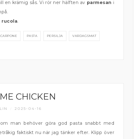
ll en krämig sås. Vi rör ner hälften av
parmesan
i
npå.
h
rucola
.
CARPONE
PASTA
PERSILJA
VARDAGSMAT
ME CHICKEN
LIN
2025-04-16
/
 om man behöver göra god pasta snabbt med
tetråkig faktiskt nu när jag tänker efter. Klipp över