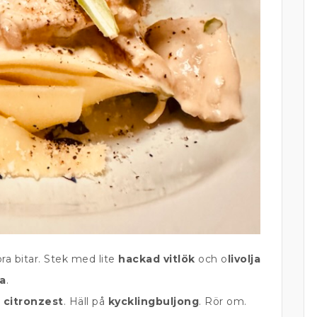
ra bitar. Stek med lite
hackad vitlök
och o
livolja
a
.
r
citronzest
. Häll på
kycklingbuljong
. Rör om.