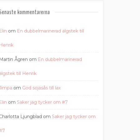
Senaste kommentarerna
Elin
om
En dubbelmarinerad älgstek till
Henrik
Martin Ågren
om
En dubbelmarinerad
älgstek till Henrik
Jimpa
om
God sojasås till lax
Elin
om
Saker jag tycker om #7
Charlotta Ljungblad
om
Saker jag tycker om
#7