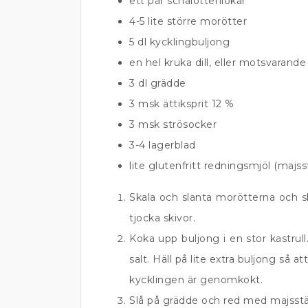
ett par schalottenlökar
4-5 lite större morötter
5 dl kycklingbuljong
en hel kruka dill, eller motsvaran
3 dl grädde
3 msk ättiksprit 12 %
3 msk strösocker
3-4 lagerblad
lite glutenfritt redningsmjöl (majss
Skala och slanta morötterna och sk
tjocka skivor.
Koka upp buljong i en stor kastrull.
salt. Häll på lite extra buljong så at
kycklingen är genomkokt.
Slå på grädde och red med majsstä