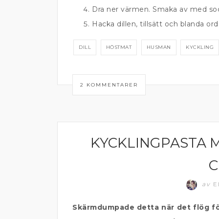
Dra ner värmen. Smaka av med soc
Hacka dillen, tillsätt och blanda ord
DILL
HÖSTMAT
HUSMAN
KYCKLING
2 KOMMENTARER
KYCKLINGPASTA 
KYCKLING
C
av
E
Skärmdumpade detta när det flög fö