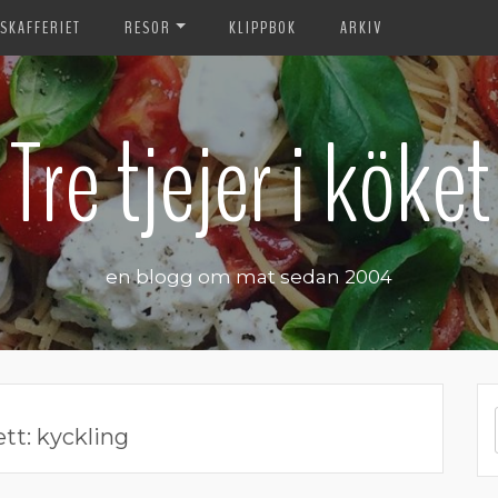
SKAFFERIET
RESOR
KLIPPBOK
ARKIV
Tre tjejer i köket
en blogg om mat sedan 2004
ett:
kyckling