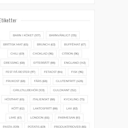
Etiketter
BARN I KÖKET
(107)
BARNVÄNLIGT
(135)
BRITTISK MAT
(65)
BRUNCH
(63)
BUFFÉMAT
(67)
CHILI
(69)
CHOKLAD
(96)
CITRON
(96)
DRESSING
(68)
EFTERRÄTT
(88)
ENGLAND
(143)
FEST PÅ RESTER
(97)
FETAOST
(84)
FISK
(96)
FRUKOST
(68)
FÄRS
(68)
GLUTENFRITT
(428)
GRILLTILLBEHÖR
(103)
GULDKANT
(152)
HÖSTMAT
(65)
ITALIENSKT
(88)
KYCKLING
(75)
KÖTT
(62)
LAKTOSFRITT
(88)
LAX
(83)
LIME
(61)
LONDON
(66)
PARMESAN
(81)
PASTA
(109)
POTATIS
(69)
PRODUKTPROVER
(85)