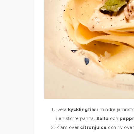
Dela
kycklingfilé
i mindre jämnsto
i en större panna.
Salta
och
peppr
Kläm över
citronjuice
och riv öve