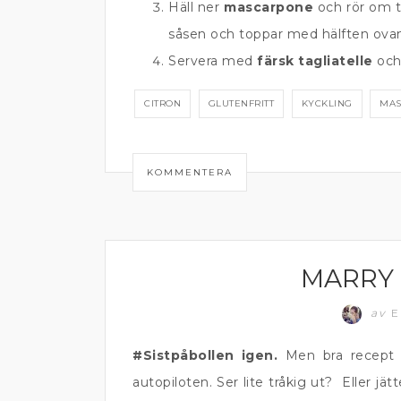
Häll ner
mascarpone
och rör om ti
såsen och toppar med hälften ova
Servera med
färsk tagliatelle
oc
CITRON
GLUTENFRITT
KYCKLING
MAS
KOMMENTERA
MARRY 
KOMFORTMAT
av
E
#Sistpåbollen igen.
Men bra recept
autopiloten. Ser lite tråkig ut? Eller jät