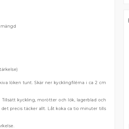
de mängd
tärkelse)
iva löken tunt. Skär ner kycklingfilérna i ca 2 cm
 Tillsätt kyckling, morötter och lök, lagerblad och
t det precis täcker allt. Låt koka ca tio minuter tills
rkelse.