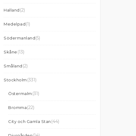
(2)
Halland
(1)
Medelpad
(5)
Södermanland
(13)
Skåne
(2)
Småland
(331)
Stockholm
(31)
Östermalm
(22)
Bromma
(44)
City och Gamla Stan
(14)
Djurgården