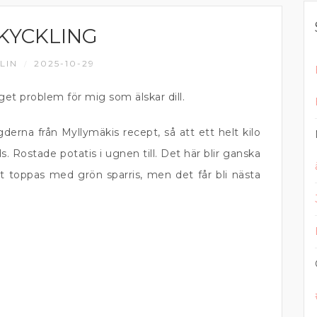
KYCKLING
LIN
2025-10-29
/
nget problem för mig som älskar dill.
erna från Myllymäkis recept, så att ett helt kilo
. Rostade potatis i ugnen till. Det här blir ganska
 toppas med grön sparris, men det får bli nästa