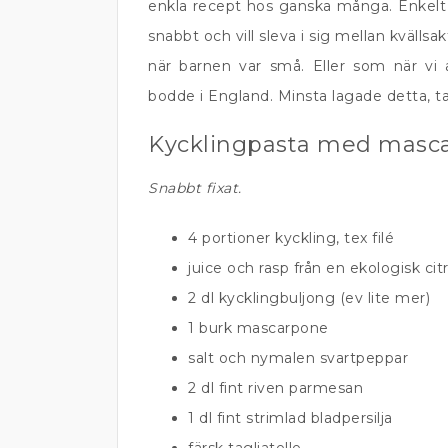
enkla recept hos ganska många. Enkelt
snabbt och vill sleva i sig mellan kvällsa
när barnen var små. Eller som när vi
bodde i England. Minsta lagade detta, ta
Kycklingpasta med masca
Snabbt fixat.
4 portioner kyckling, tex filé
juice och rasp från en ekologisk cit
2 dl kycklingbuljong (ev lite mer)
1 burk mascarpone
salt och nymalen svartpeppar
2 dl fint riven parmesan
1 dl fint strimlad bladpersilja