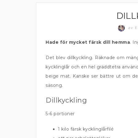
DILL
KYCKLING
av
E
Hade för mycket färsk dill hemma
. I
Det blev dillkyckling. Räknade om mängd
kycklinglår och en hel gräddtetra används
beige mat. Kanske ser bättre ut om det
säsong.
Dillkyckling
5-6 portioner
1 kilo färsk kycklinglårfilé