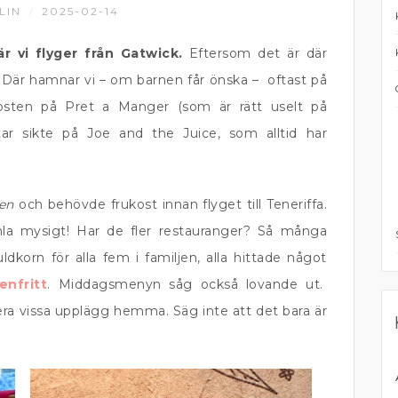
LIN
2025-02-14
/
r vi flyger från Gatwick.
Eftersom det är där
m. Där hamnar vi – om barnen får önska – oftast på
osten på Pret a Manger (som är rätt uselt på
tar sikte på Joe and the Juice, som alltid har
en
och behövde frukost innan flyget till Teneriffa.
a mysigt! Har de fler restauranger? Så många
dkorn för alla fem i familjen, alla hittade något
enfritt
. Middagsmenyn såg också lovande ut.
era vissa upplägg hemma. Säg inte att det bara är