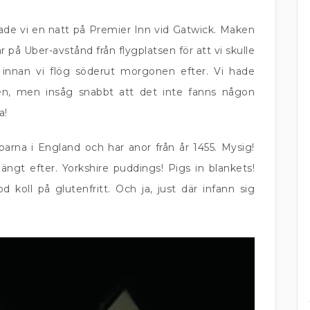
ade vi en natt på Premier Inn vid Gatwick. Maken
på Uber-avstånd från flygplatsen för att vi skulle
g innan vi flög söderut morgonen efter. Vi hade
ben, men insåg snabbt att det inte fanns någon
a!
arna i England och har anor från år 1455. Mysig!
ngt efter. Yorkshire puddings! Pigs in blankets!
od koll på glutenfritt. Och ja, just där infann sig