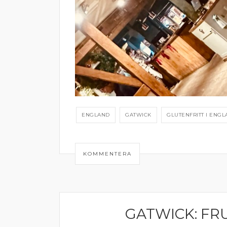
ENGLAND
GATWICK
GLUTENFRITT I ENG
KOMMENTERA
GATWICK: FR
RESOR