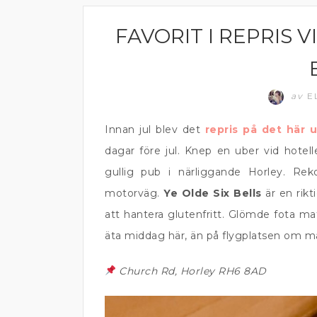
FAVORIT I REPRIS V
ENGLAND
av
E
Innan jul blev det
repris på det här 
dagar före jul. Knep en uber vid hotel
gullig pub i närliggande Horley. Re
motorväg.
Ye Olde Six Bells
är en rik
att hantera glutenfritt. Glömde fota ma
äta middag här, än på flygplatsen om m
Church Rd, Horley RH6 8AD