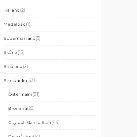
(2)
Halland
(1)
Medelpad
(5)
Södermanland
(13)
Skåne
(2)
Småland
(331)
Stockholm
(31)
Östermalm
(22)
Bromma
(44)
City och Gamla Stan
(14)
Djurgården