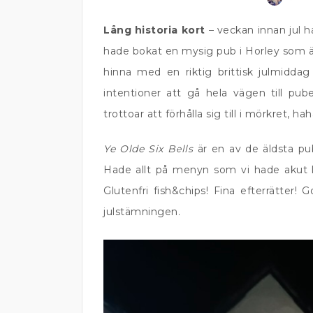
Lång historia kort
– veckan innan jul h
hade bokat en mysig pub i Horley som är 
hinna med en riktig brittisk julmidda
intentioner att gå hela vägen till pu
trottoar att förhålla sig till i mörkret, hah
Ye Olde Six Bells
är en av de äldsta pub
Hade allt på menyn som vi hade akut lä
Glutenfri fish&chips! Fina efterrätter! G
julstämningen.