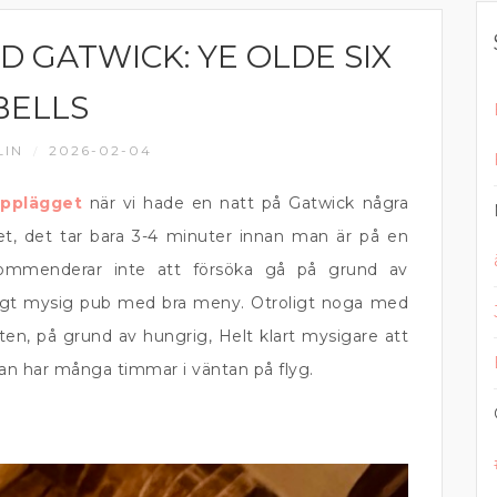
ID GATWICK: YE OLDE SIX
BELLS
LIN
2026-02-04
/
upplägget
när vi hade en natt på Gatwick några
let, det tar bara 3-4 minuter innan man är på en
kommenderar inte att försöka gå på grund av
tigt mysig pub med bra meny. Otroligt noga med
ten, på grund av hungrig, Helt klart mysigare att
an har många timmar i väntan på flyg.