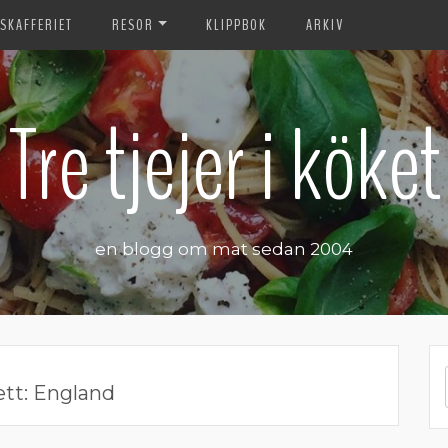
SKAFFERIET
RESOR
KLIPPBOK
ARKIV
Tre tjejer i köket
en blogg om mat sedan 2004
ett:
England