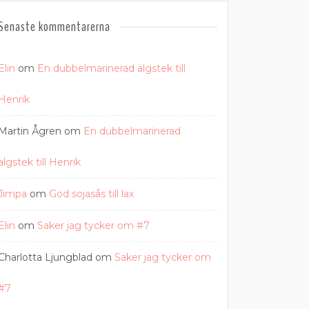
Senaste kommentarerna
Elin
om
En dubbelmarinerad älgstek till
Henrik
Martin Ågren
om
En dubbelmarinerad
älgstek till Henrik
Jimpa
om
God sojasås till lax
Elin
om
Saker jag tycker om #7
Charlotta Ljungblad
om
Saker jag tycker om
#7