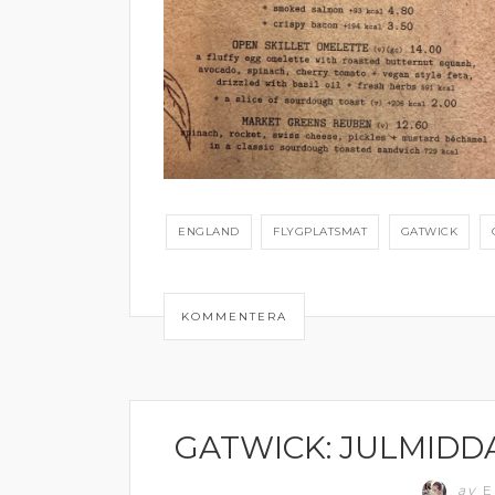
ENGLAND
FLYGPLATSMAT
GATWICK
KOMMENTERA
GATWICK: JULMIDDA
ENGLAND
av
E