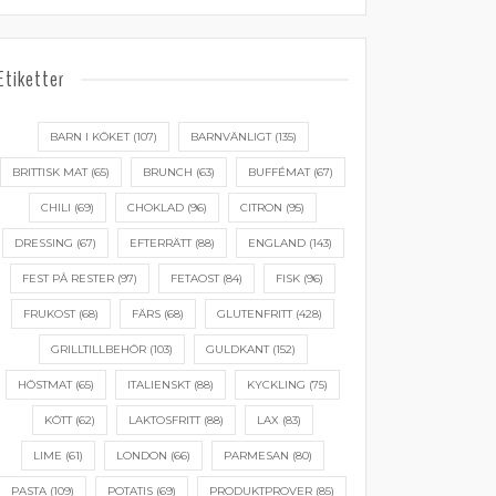
Etiketter
BARN I KÖKET
(107)
BARNVÄNLIGT
(135)
BRITTISK MAT
(65)
BRUNCH
(63)
BUFFÉMAT
(67)
CHILI
(69)
CHOKLAD
(96)
CITRON
(95)
DRESSING
(67)
EFTERRÄTT
(88)
ENGLAND
(143)
FEST PÅ RESTER
(97)
FETAOST
(84)
FISK
(96)
FRUKOST
(68)
FÄRS
(68)
GLUTENFRITT
(428)
GRILLTILLBEHÖR
(103)
GULDKANT
(152)
HÖSTMAT
(65)
ITALIENSKT
(88)
KYCKLING
(75)
KÖTT
(62)
LAKTOSFRITT
(88)
LAX
(83)
LIME
(61)
LONDON
(66)
PARMESAN
(80)
PASTA
(109)
POTATIS
(69)
PRODUKTPROVER
(85)