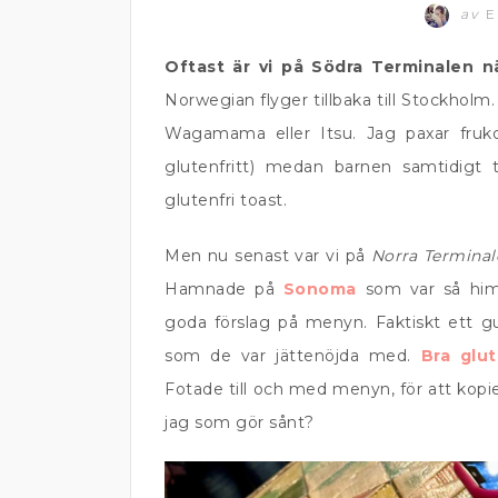
av
E
Oftast är vi på Södra Terminalen nä
Norwegian flyger tillbaka till Stockhol
Wagamama eller Itsu. Jag paxar fruk
glutenfritt) medan barnen samtidigt 
glutenfri toast.
Men nu senast var vi på
Norra Terminal
Hamnade på
Sonoma
som var så himl
goda förslag på menyn. Faktiskt ett gul
som de var jättenöjda med.
Bra glut
Fotade till och med menyn, för att kopi
jag som gör sånt?