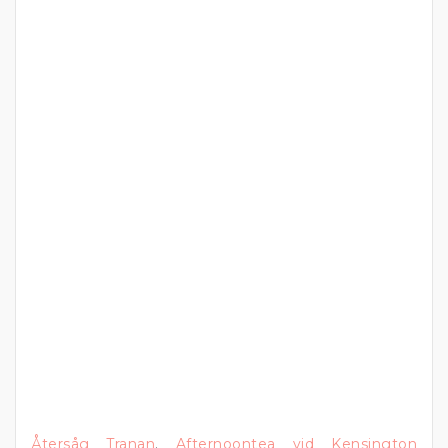
Återsåg Tranan
.
Afternoontea vid Kensington