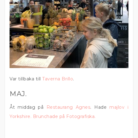
Var tillbaka till
Taverna Brillo
.
MAJ.
Åt middag på
Restaurang Agnes
. Hade
majlov i
Yorkshire.
Brunchade på Fotografiska.