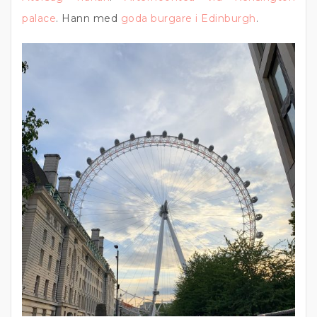
palace
. Hann med
goda burgare i Edinburgh
.