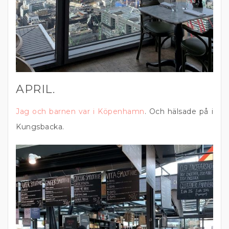
APRIL.
Jag och barnen var i Köpenhamn
. Och hälsade på i
Kungsbacka.