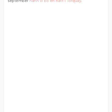
september
hann vi bo en natt i Torquay
.