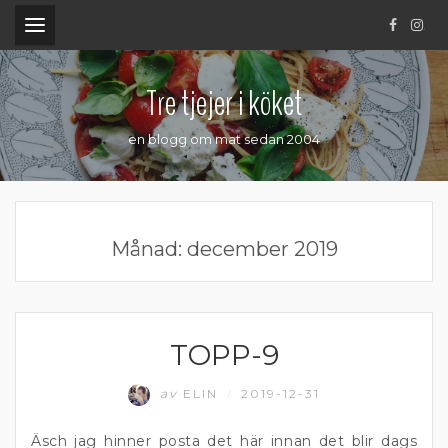
.
Tre tjejer i köket
en blogg om mat sedan 2004
Månad:
december 2019
TOPP-9
MATPRAT
av
ELIN
2019-12-31
/
Äsch jag hinner posta det här innan det blir dags