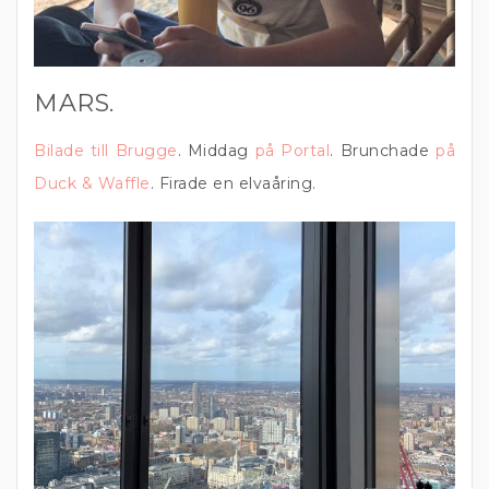
MARS.
Bilade till Brugge
. Middag
på Portal
. Brunchade
på
Duck & Waffle
. Firade en elvaåring.