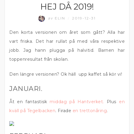
HEJ DÅ 2019!
MATPRAT
av
ELIN
2019-12-31
/
Den korta versionen om året som gått? Alla har
vart friska. Det har rullat på med våra respektive
jobb. Jag hann plugga på halvitid. Barnen har
toppenresultat från skolan.
Den längre versionen? Ok häll upp kaffet så kör vi!
JANUARI.
Åt en fantastisk
middag på Hantverket.
Plus
en
kväll på Tegelbacken
. Firade
en trettonåring
.