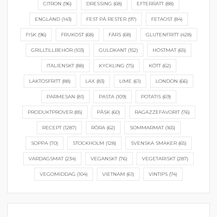
CITRON
(96)
DRESSING
(68)
EFTERRÄTT
(88)
ENGLAND
(143)
FEST PÅ RESTER
(97)
FETAOST
(84)
FISK
(96)
FRUKOST
(68)
FÄRS
(68)
GLUTENFRITT
(428)
GRILLTILLBEHÖR
(103)
GULDKANT
(152)
HÖSTMAT
(65)
ITALIENSKT
(88)
KYCKLING
(75)
KÖTT
(62)
LAKTOSFRITT
(88)
LAX
(83)
LIME
(61)
LONDON
(66)
PARMESAN
(81)
PASTA
(109)
POTATIS
(69)
PRODUKTPROVER
(85)
PÅSK
(60)
RAGAZZEFAVORIT
(76)
RECEPT
(1287)
RÖRA
(62)
SOMMARMAT
(165)
SOPPA
(70)
STOCKHOLM
(128)
SVENSKA SMAKER
(65)
VARDAGSMAT
(234)
VEGANSKT
(76)
VEGETARISKT
(287)
VEGOMIDDAG
(104)
VIETNAM
(61)
VINTIPS
(74)