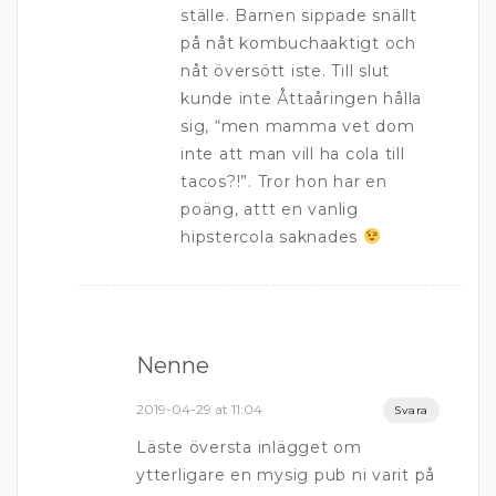
ställe. Barnen sippade snällt
på nåt kombuchaaktigt och
nåt översött iste. Till slut
kunde inte Åttaåringen hålla
sig, “men mamma vet dom
inte att man vill ha cola till
tacos?!”. Tror hon har en
poäng, attt en vanlig
hipstercola saknades
Nenne
2019-04-29 at 11:04
Svara
Läste översta inlägget om
ytterligare en mysig pub ni varit på