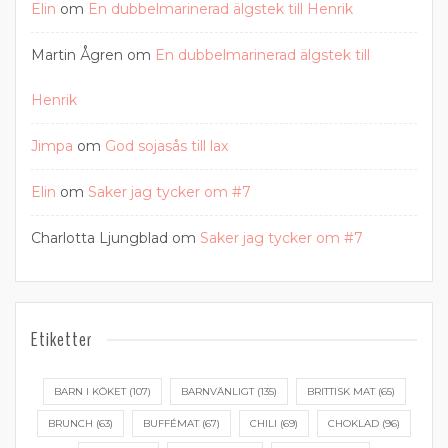
Elin
om
En dubbelmarinerad älgstek till Henrik
Martin Ågren
om
En dubbelmarinerad älgstek till
Henrik
Jimpa
om
God sojasås till lax
Elin
om
Saker jag tycker om #7
Charlotta Ljungblad
om
Saker jag tycker om #7
Etiketter
BARN I KÖKET
(107)
BARNVÄNLIGT
(135)
BRITTISK MAT
(65)
BRUNCH
(63)
BUFFÉMAT
(67)
CHILI
(69)
CHOKLAD
(96)