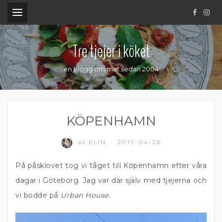
.
Tre tjejer i köket
en blogg om mat sedan 2004
KÖPENHAMN
av
ELIN
2019-04-26
/
På påsklovet tog vi tåget till Köpenhamn efter våra
dagar i Göteborg. Jag var där själv med tjejerna och
vi bodde på
Urban House
.