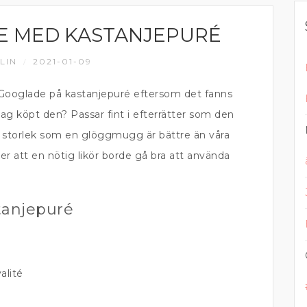
 MED KASTANJEPURÉ
LIN
2021-01-09
/
ooglade på kastanjepuré eftersom det fanns
 jag köpt den? Passar fint i efterrätter som den
tt storlek som en glöggmugg är bättre än våra
 att en nötig likör borde gå bra att använda
anjepuré
alité