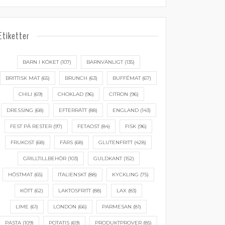
Etiketter
BARN I KÖKET
(107)
BARNVÄNLIGT
(135)
BRITTISK MAT
(65)
BRUNCH
(63)
BUFFÉMAT
(67)
CHILI
(69)
CHOKLAD
(96)
CITRON
(96)
DRESSING
(68)
EFTERRÄTT
(88)
ENGLAND
(143)
FEST PÅ RESTER
(97)
FETAOST
(84)
FISK
(96)
FRUKOST
(68)
FÄRS
(68)
GLUTENFRITT
(428)
GRILLTILLBEHÖR
(103)
GULDKANT
(152)
HÖSTMAT
(65)
ITALIENSKT
(88)
KYCKLING
(75)
KÖTT
(62)
LAKTOSFRITT
(88)
LAX
(83)
LIME
(61)
LONDON
(66)
PARMESAN
(81)
PASTA
(109)
POTATIS
(69)
PRODUKTPROVER
(85)