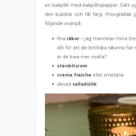
en bakplåt med bakplåtspapper. Sätt ug
den bubblar och får färg. Provgrädda g
följande ovanpå:
fina
räkor
– jag marinerar mina li
allt för att de brittiska räkorna har 
är de bara mer osalta?
stenbitsrom
creme fraiche
eller smetana
skivad
salladslök