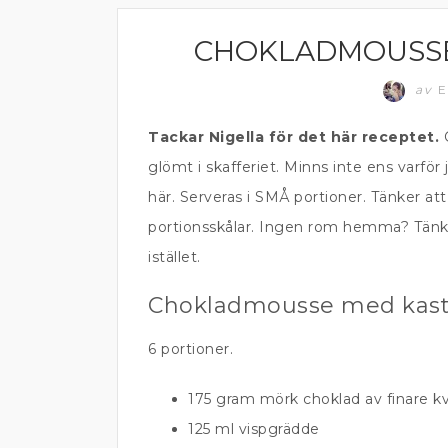
CHOKLADMOUSSE
EFTERRÄTT
av
E
Tackar Nigella för det här receptet.
G
glömt i skafferiet. Minns inte ens varför
här. Serveras i SMÅ portioner. Tänker a
portionsskålar. Ingen rom hemma? Tänker
istället.
Chokladmousse med kast
6 portioner.
175 gram mörk choklad av finare kv
125 ml vispgrädde