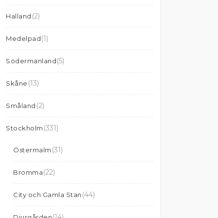
(2)
Halland
(1)
Medelpad
(5)
Södermanland
(13)
Skåne
(2)
Småland
(331)
Stockholm
(31)
Östermalm
(22)
Bromma
(44)
City och Gamla Stan
(14)
Djurgården