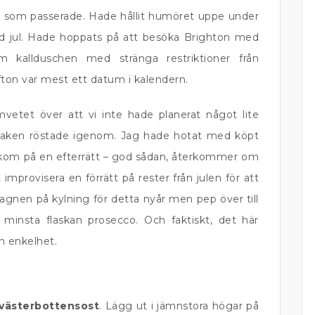
n
som passerade. Hade hållit humöret uppe under
ad jul. Hade hoppats på att besöka Brighton med
kallduschen med stränga restriktioner från
ton var mest ett datum i kalendern.
etet över att vi inte hade planerat något lite
maken röstade igenom. Jag hade hotat med köpt
kom på en efterrätt – god sådan, återkommer om
improvisera en förrätt på rester från julen för att
gnen på kylning för detta nyår men pep över till
 minsta flaskan prosecco. Och faktiskt, det här
n enkelhet.
västerbottensost
. Lägg ut i jämnstora högar på