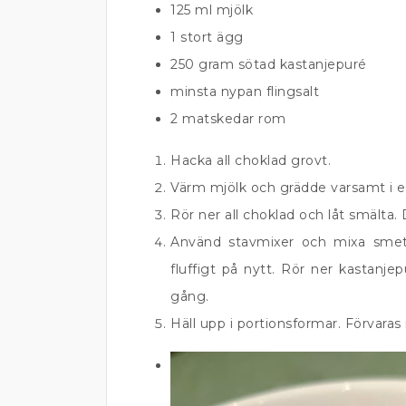
125 ml mjölk
1 stort ägg
250 gram sötad kastanjepuré
minsta nypan flingsalt
2 matskedar rom
Hacka all choklad grovt.
Värm mjölk och grädde varsamt i en
Rör ner all choklad och låt smälta. 
Använd stavmixer och mixa smete
fluffigt på nytt. Rör ner kastanjep
gång.
Häll upp i portionsformar. Förvaras