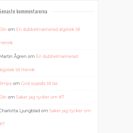
Senaste kommentarerna
Elin
om
En dubbelmarinerad älgstek till
Henrik
Martin Ågren
om
En dubbelmarinerad
älgstek till Henrik
Jimpa
om
God sojasås till lax
Elin
om
Saker jag tycker om #7
Charlotta Ljungblad
om
Saker jag tycker om
#7