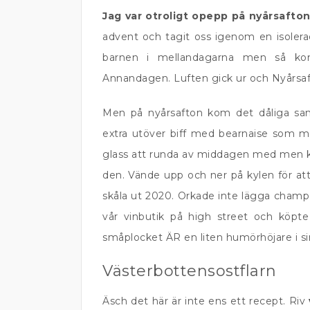
Jag var otroligt opepp på nyårsafto
advent och tagit oss igenom en isoler
barnen i mellandagarna men så kom 
Annandagen. Luften gick ur och Nyårsaf
Men på nyårsafton kom det dåliga samv
extra utöver biff med bearnaise som 
glass att runda av middagen med men 
den. Vände upp och ner på kylen för att 
skåla ut 2020. Orkade inte lägga champa
vår vinbutik på high street och köpte
småplocket ÄR en liten humörhöjare i si
Västerbottensostflarn
Äsch det här är inte ens ett recept. Riv