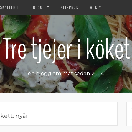
SKAFFERIET
RESOR
KLIPPBOK
ARKIV
Tre tjejer i köket
en blogg om mat sedan 2004
ikett:
nyår