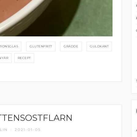
RTIONSGLAS
GLUTENFRITT
GRÄDDE
GULDKANT
NYÅR
RECEPT
TTENSOSTFLARN
LIN
2021-01-05
/