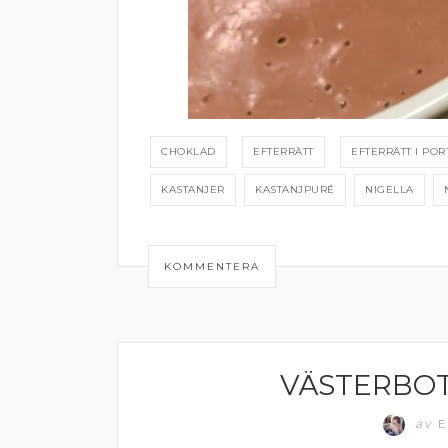
CHOKLAD
EFTERRÄTT
EFTERRÄTT I PO
KASTANJER
KASTANJPURÉ
NIGELLA
KOMMENTERA
VÄSTERBO
SNITTAR OCH TILLTUGG
av
E