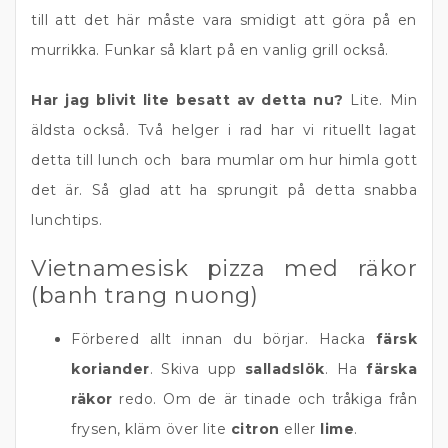
till att det här måste vara smidigt att göra på en
murrikka. Funkar så klart på en vanlig grill också.
Har jag blivit lite besatt av detta nu?
Lite. Min
äldsta också. Två helger i rad har vi rituellt lagat
detta till lunch och bara mumlar om hur himla gott
det är. Så glad att ha sprungit på detta snabba
lunchtips.
Vietnamesisk pizza med räkor
(banh trang nuong)
Förbered allt innan du börjar. Hacka
färsk
koriander
. Skiva upp
salladslök
. Ha
färska
räkor
redo. Om de är tinade och tråkiga från
frysen, kläm över lite
citron
eller
lime
.