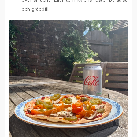
över sriracha. Eller töm kylens rester på salsa
och gräddfil.