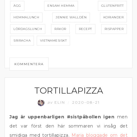
ÄGG
ENSAM HEMMA
GLUTENFRITT
HEMMALUNCH
JENNIE WALLDÉN
KORIANDER
LÖRDAGSLUNCH
RÄKOR
RECEPT
RISPAPPER
SRIRACHA
VIETNAMESISKT
KOMMENTERA
TORTILLAPIZZA
KOMFORTMAT
av
ELIN
2020-08-21
/
Jag är uppenbarligen #sistpåbollen igen
men
det var först den här sommaren vi insåg det
smidiga med tortillapizza.
Maria bloggade om det