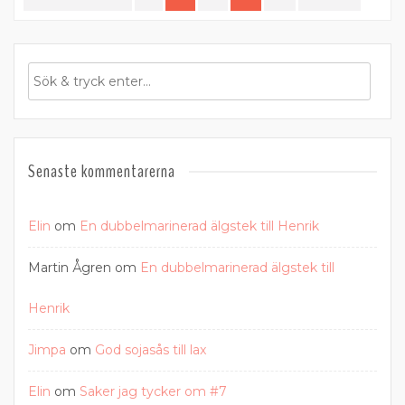
för
inlägg
Senaste kommentarerna
Elin
om
En dubbelmarinerad älgstek till Henrik
Martin Ågren
om
En dubbelmarinerad älgstek till
Henrik
Jimpa
om
God sojasås till lax
Elin
om
Saker jag tycker om #7