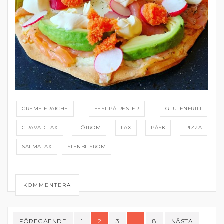
CREME FRAICHE
FEST PÅ RESTER
GLUTENFRITT
GRAVAD LAX
LÖJROM
LAX
PÅSK
PIZZA
SALMALAX
STENBITSROM
KOMMENTERA
Sidnumrering
FÖREGÅENDE
1
2
3
…
8
NÄSTA