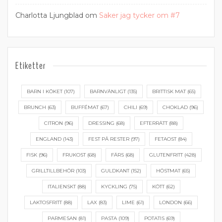
Charlotta Ljungblad
om
Saker jag tycker om #7
Etiketter
BARN I KÖKET
(107)
BARNVÄNLIGT
(135)
BRITTISK MAT
(65)
BRUNCH
(63)
BUFFÉMAT
(67)
CHILI
(69)
CHOKLAD
(96)
CITRON
(96)
DRESSING
(68)
EFTERRÄTT
(88)
ENGLAND
(143)
FEST PÅ RESTER
(97)
FETAOST
(84)
FISK
(96)
FRUKOST
(68)
FÄRS
(68)
GLUTENFRITT
(428)
GRILLTILLBEHÖR
(103)
GULDKANT
(152)
HÖSTMAT
(65)
ITALIENSKT
(88)
KYCKLING
(75)
KÖTT
(62)
LAKTOSFRITT
(88)
LAX
(83)
LIME
(61)
LONDON
(66)
PARMESAN
(81)
PASTA
(109)
POTATIS
(69)