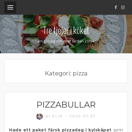
.
Tre tjejer i köket
en blogg om mat sedan 2004
Kategori:
pizza
PIZZABULLAR
BAKAT
av
ELIN
2022-07-27
/
Hade ett paket färsk pizzadeg i kylskåpet
som