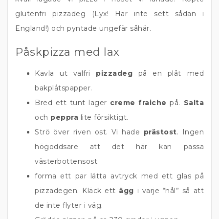
glutenfri pizzadeg (Lyx! Har inte sett sådan i
England!) och pyntade ungefär såhär.
Påskpizza med lax
Kavla ut valfri
pizzadeg
på en plåt med
bakplåtspapper.
Bred ett tunt lager
creme fraiche
på.
Salta
och
peppra
lite försiktigt.
Strö över riven ost. Vi hade
prästost
. Ingen
högoddsare att det här kan passa
västerbottensost.
forma ett par lätta avtryck med ett glas på
pizzadegen. Kläck ett
ägg
i varje “hål” så att
de inte flyter i väg.