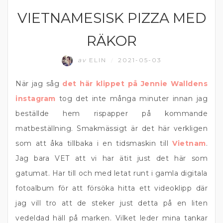
VIETNAMESISK PIZZA MED
KOMFORTMAT
RÄKOR
av
ELIN
2021-05-03
/
När jag såg
det här klippet på Jennie Walldens
instagram
tog det inte många minuter innan jag
beställde hem rispapper på kommande
matbeställning. Smakmässigt är det här verkligen
som att åka tillbaka i en tidsmaskin till
Vietnam
.
Jag bara VET att vi har ätit just det här som
gatumat. Har till och med letat runt i gamla digitala
fotoalbum för att försöka hitta ett videoklipp där
jag vill tro att de steker just detta på en liten
vedeldad häll på marken. Vilket leder mina tankar