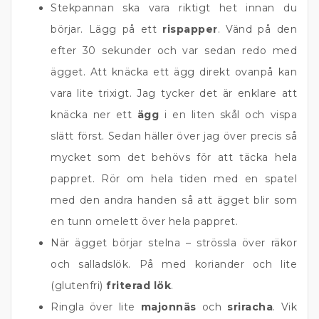
Stekpannan ska vara riktigt het innan du
börjar. Lägg på ett
rispapper
. Vänd på den
efter 30 sekunder och var sedan redo med
ägget. Att knäcka ett ägg direkt ovanpå kan
vara lite trixigt. Jag tycker det är enklare att
knäcka ner ett
ägg
i en liten skål och vispa
slätt först. Sedan häller över jag över precis så
mycket som det behövs för att täcka hela
pappret. Rör om hela tiden med en spatel
med den andra handen så att ägget blir som
en tunn omelett över hela pappret.
När ägget börjar stelna – strössla över räkor
och salladslök. På med koriander och lite
(glutenfri)
friterad lök
.
Ringla över lite
majonnäs
och
sriracha
. Vik