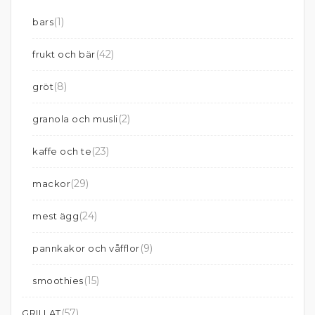
(1)
bars
(42)
frukt och bär
(8)
gröt
(2)
granola och musli
(23)
kaffe och te
(29)
mackor
(24)
mest ägg
(9)
pannkakor och våfflor
(15)
smoothies
(57)
GRILLAT