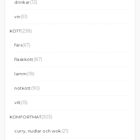
(12)
drinkar
(51)
vin
(238)
KÖTT
(67)
färs
(87)
fläskkött
(18)
lamm
(90)
nötkött
(15)
vilt
(303)
KOMFORTMAT
(21)
curry, nudlar och wok