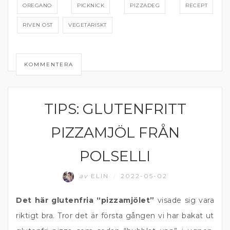
OREGANO
PICKNICK
PIZZADEG
RECEPT
RIVEN OST
VEGETARISKT
KOMMENTERA
TIPS: GLUTENFRITT
KOMFORTMAT
PIZZAMJÖL FRÅN
POLSELLI
av
ELIN
2022-05-02
/
Det här glutenfria “pizzamjölet”
visade sig vara
riktigt bra. Tror det är första gången vi har bakat ut