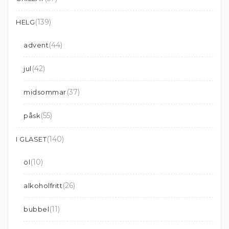
(139)
HELG
(44)
advent
(42)
jul
(37)
midsommar
(55)
påsk
(140)
I GLASET
(10)
öl
(26)
alkoholfritt
(11)
bubbel