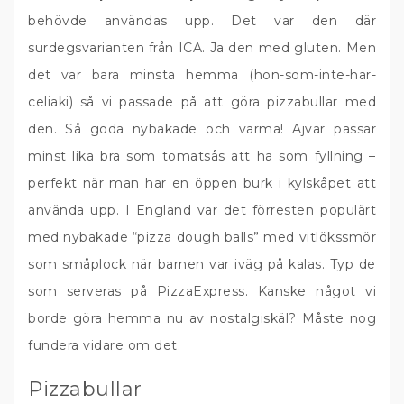
behövde användas upp. Det var den där
surdegsvarianten från ICA. Ja den med gluten. Men
det var bara minsta hemma (hon-som-inte-har-
celiaki) så vi passade på att göra pizzabullar med
den. Så goda nybakade och varma! Ajvar passar
minst lika bra som tomatsås att ha som fyllning –
perfekt när man har en öppen burk i kylskåpet att
använda upp. I England var det förresten populärt
med nybakade “pizza dough balls” med vitlökssmör
som småplock när barnen var iväg på kalas. Typ de
som serveras på PizzaExpress. Kanske något vi
borde göra hemma nu av nostalgiskäl? Måste nog
fundera vidare om det.
Pizzabullar