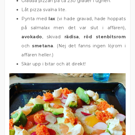
Grädda pizzan på ca 230 grader i ugnen.
Låt pizza svalna lite.
Pynta med
lax
(vi hade gravad, hade hoppats
på salmalax men det var slut i affären),
avokado
, skivad
rädisa
,
röd stenbitsrom
och
smetana
. (Nej det fanns ingen löjrom i
affären heller.)
Skär upp i bitar och ät direkt!