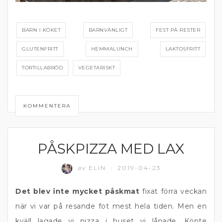
BARN I KÖKET
BARNVÄNLIGT
FEST PÅ RESTER
GLUTENFRITT
HEMMALUNCH
LAKTOSFRITT
TORTILLABRÖD
VEGETARISKT
KOMMENTERA
PÅSKPIZZA MED LAX
FISK
av
ELIN
2019-04-23
/
Det blev inte mycket påskmat
fixat förra veckan
när vi var på resande fot mest hela tiden. Men en
kväll lagade vi pizza i huset vi lånade. Köpte