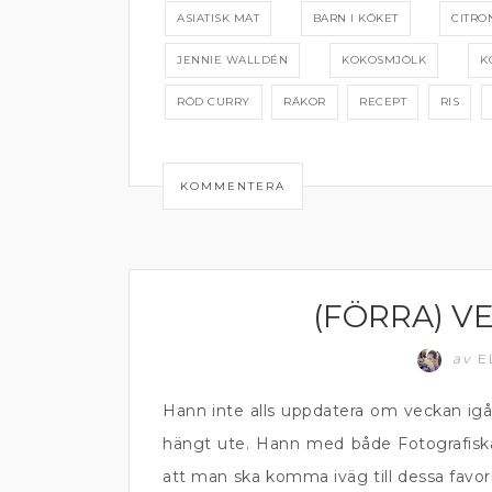
ASIATISK MAT
BARN I KÖKET
CITRO
JENNIE WALLDÉN
KOKOSMJÖLK
K
RÖD CURRY
RÄKOR
RECEPT
RIS
KOMMENTERA
(FÖRRA) V
MATPRAT
av
E
Hann inte alls uppdatera om veckan igår
hängt ute. Hann med både Fotografiska 
att man ska komma iväg till dessa favori