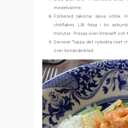
medelvärme.
Förbered räkorna: skiva vitlök. 
chiliflakes. Låt fräsa i tio sekun
minuter. Pressa över limesaft och t
Servera! Toppa det nykokta riset m
över korianderblad.