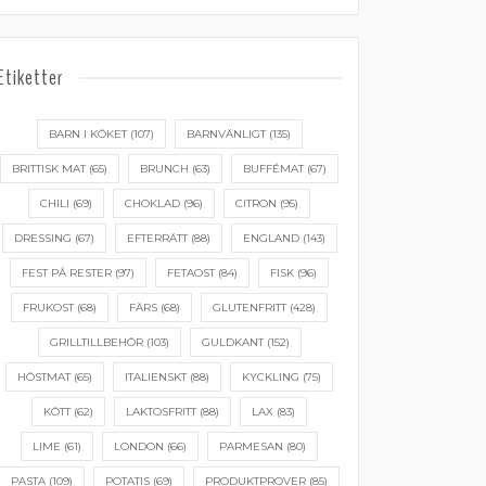
Etiketter
BARN I KÖKET
(107)
BARNVÄNLIGT
(135)
BRITTISK MAT
(65)
BRUNCH
(63)
BUFFÉMAT
(67)
CHILI
(69)
CHOKLAD
(96)
CITRON
(95)
DRESSING
(67)
EFTERRÄTT
(88)
ENGLAND
(143)
FEST PÅ RESTER
(97)
FETAOST
(84)
FISK
(96)
FRUKOST
(68)
FÄRS
(68)
GLUTENFRITT
(428)
GRILLTILLBEHÖR
(103)
GULDKANT
(152)
HÖSTMAT
(65)
ITALIENSKT
(88)
KYCKLING
(75)
KÖTT
(62)
LAKTOSFRITT
(88)
LAX
(83)
LIME
(61)
LONDON
(66)
PARMESAN
(80)
PASTA
(109)
POTATIS
(69)
PRODUKTPROVER
(85)