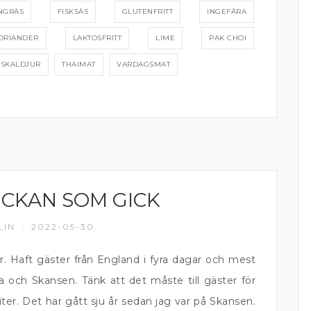
NGRÄS
FISKSÅS
GLUTENFRITT
INGEFÄRA
ORIANDER
LAKTOSFRITT
LIME
PAK CHOI
SKALDJUR
THAIMAT
VARDAGSMAT
ECKAN SOM GICK
LIN
2022-05-30
/
. Haft gäster från England i fyra dagar och mest
och Skansen. Tänk att det måste till gäster för
ter. Det har gått sju år sedan jag var på Skansen.