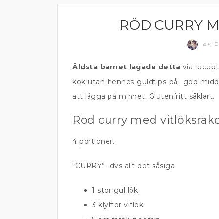
RÖD CURRY M
CURRY, NUDLAR OCH WOK
av
E
Äldsta barnet lagade detta
via recept
kök utan hennes guldtips på god midda
att lägga på minnet. Glutenfritt såklart.
Röd curry med vitlöksräk
4 portioner.
“CURRY” -dvs allt det såsiga:
1 stor gul lök
3 klyftor vitlök