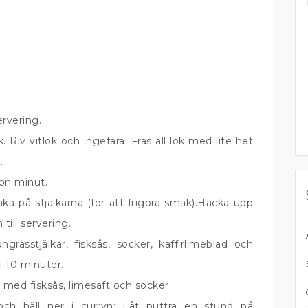
ervering.
 Riv vitlök och ingefära. Fräs all lök med lite het
.
gon minut.
ka på stjälkarna (för att frigöra smak).Hacka upp
 till servering.
ngrässtjälkar, fisksås, socker, kaffirlimeblad och
i 10 minuter.
 med fisksås, limesaft och socker.
 och häll ner i curryn: Låt puttra en stund på