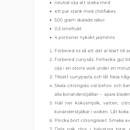
neutral olja att steka med
ett par stänk med chiliflakes
500 gram skalade räkor
0,5 limefrukt
4 portioner nykokt jasminris
Förbered ris så att det är klart till s
Förbered currysås: Finhacka gul lök.
olja i en större wok under en minut
Tillsätt currypasta och låt fräsa nå
Skala citrongräs vid behov och ban
alla korianderstjälkar – spara bladen
Häll ner kokosmjölk, vatten, citro
korianderstjälkar i woken. Låt koka 
Plocka bort citrongräset. Smaka av
Dela pak choi i halvstora bitar