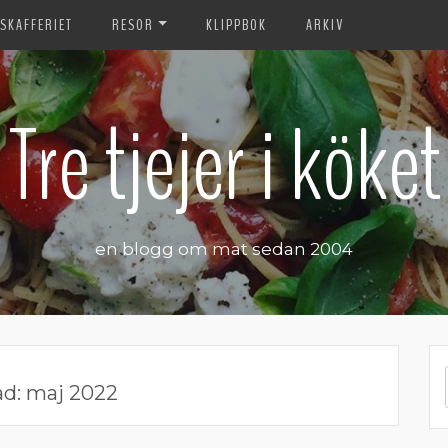
SKAFFERIET
RESOR
KLIPPBOK
ARKIV
Tre tjejer i köket
en blogg om mat sedan 2004
ad:
maj 2022