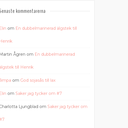
Senaste kommentarerna
Elin
om
En dubbelmarinerad älgstek till
Henrik
Martin Ågren
om
En dubbelmarinerad
älgstek till Henrik
Jimpa
om
God sojasås till lax
Elin
om
Saker jag tycker om #7
Charlotta Ljungblad
om
Saker jag tycker om
#7