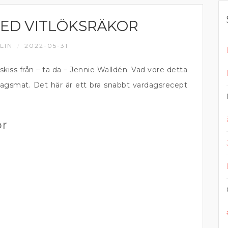
ED VITLÖKSRÄKOR
LIN
2022-05-31
/
skiss från – ta da – Jennie Walldén. Vad vore detta
gsmat. Det här är ett bra snabbt vardagsrecept
or