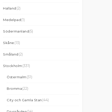
(2)
Halland
(1)
Medelpad
(5)
Södermanland
(13)
Skåne
(2)
Småland
(331)
Stockholm
(31)
Östermalm
(22)
Bromma
(44)
City och Gamla Stan
(14)
Djurgården