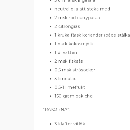
5 cm färsk ingefära
neutral olja att steka med
2 msk röd currypasta
2 citrongräs
1 kruka färsk koriander (både stälka
1 burk kokosmjölk
1 dl vatten
2 msk fisksås
0,5 msk strösocker
3 limeblad
0,5-1 limefrukt
150 gram pak choi
“RÄKORNA”:
3 klyftor vitlök