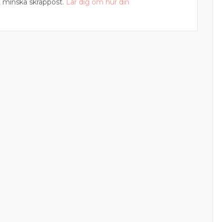
 minska skräppost.
Lär dig om hur din