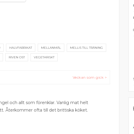
R
HALVFABRIKAT
MELLANMÅL
MELLIS TILL TRÄNING
RIVEN OST
VEGETARISKT
Veckan som gick >
ngel och allt som förenklar. Vanlig mat helt
tt. Återkommer ofta till det brittiska köket.