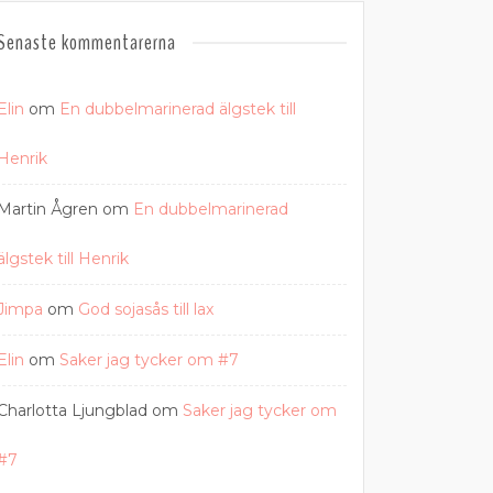
Senaste kommentarerna
Elin
om
En dubbelmarinerad älgstek till
Henrik
Martin Ågren
om
En dubbelmarinerad
älgstek till Henrik
Jimpa
om
God sojasås till lax
Elin
om
Saker jag tycker om #7
Charlotta Ljungblad
om
Saker jag tycker om
#7