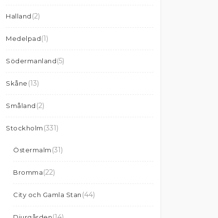
(2)
Halland
(1)
Medelpad
(5)
Södermanland
(13)
Skåne
(2)
Småland
(331)
Stockholm
(31)
Östermalm
(22)
Bromma
(44)
City och Gamla Stan
(14)
Djurgården