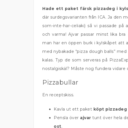
Hade ett paket färsk pizzadeg i kyl
där surdegsvarianten från ICA. Ja den 
som-inte-har-celiaki) så vi passade på
och varma! Ajvar passar minst lika bra
man har en öppen burk i kylskåpet att a
med nybakade “pizza dough balls” med 
kalas. Typ de som serveras på PizzaE
nostalgiskäl? Måste nog fundera vidare
Pizzabullar
En receptskiss.
Kavla ut ett paket
köpt pizzadeg
Pensla över
ajvar
tunt över hela d
ost
.