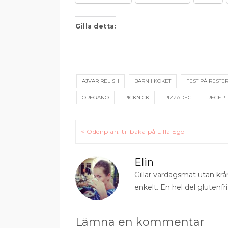
Gilla detta:
AJVAR RELISH
BARN I KÖKET
FEST PÅ RESTE
OREGANO
PICKNICK
PIZZADEG
RECEPT
Inläggsnavigering
< Odenplan: tillbaka på Lilla Ego
Elin
Gillar vardagsmat utan krå
enkelt. En hel del glutenfri
Lämna en kommentar