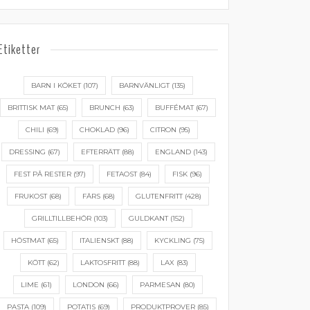
Etiketter
BARN I KÖKET
(107)
BARNVÄNLIGT
(135)
BRITTISK MAT
(65)
BRUNCH
(63)
BUFFÉMAT
(67)
CHILI
(69)
CHOKLAD
(96)
CITRON
(95)
DRESSING
(67)
EFTERRÄTT
(88)
ENGLAND
(143)
FEST PÅ RESTER
(97)
FETAOST
(84)
FISK
(96)
FRUKOST
(68)
FÄRS
(68)
GLUTENFRITT
(428)
GRILLTILLBEHÖR
(103)
GULDKANT
(152)
HÖSTMAT
(65)
ITALIENSKT
(88)
KYCKLING
(75)
KÖTT
(62)
LAKTOSFRITT
(88)
LAX
(83)
LIME
(61)
LONDON
(66)
PARMESAN
(80)
PASTA
(109)
POTATIS
(69)
PRODUKTPROVER
(85)