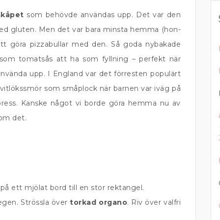
skåpet
som behövde användas upp. Det var den
med gluten. Men det var bara minsta hemma (hon-
 att göra pizzabullar med den. Så goda nybakade
 som tomatsås att ha som fyllning – perfekt när
nvända upp. I England var det förresten populärt
vitlökssmör som småplock när barnen var iväg på
xpress. Kanske något vi borde göra hemma nu av
 om det.
på ett mjölat bord till en stor rektangel.
egen. Strössla över
torkad organo
. Riv över valfri