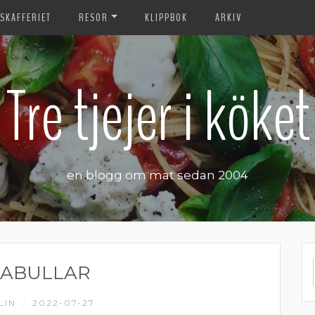
SKAFFERIET
RESOR
KLIPPBOK
ARKIV
Tre tjejer i köket
en blogg om mat sedan 2004
ZABULLAR
LIN
2022-07-27
/