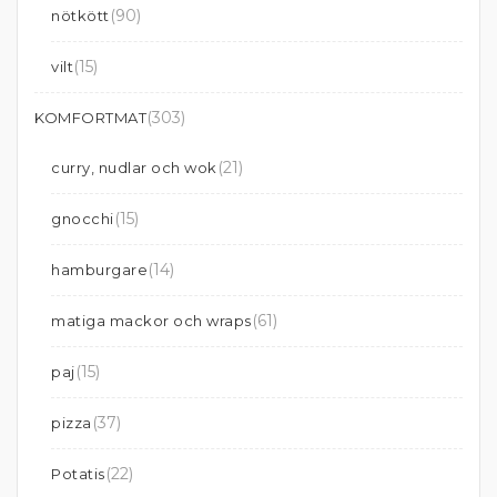
(90)
nötkött
(15)
vilt
(303)
KOMFORTMAT
(21)
curry, nudlar och wok
(15)
gnocchi
(14)
hamburgare
(61)
matiga mackor och wraps
(15)
paj
(37)
pizza
(22)
Potatis