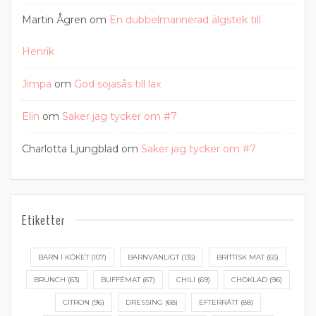
Martin Ågren
om
En dubbelmarinerad älgstek till
Henrik
Jimpa
om
God sojasås till lax
Elin
om
Saker jag tycker om #7
Charlotta Ljungblad
om
Saker jag tycker om #7
Etiketter
BARN I KÖKET
(107)
BARNVÄNLIGT
(135)
BRITTISK MAT
(65)
BRUNCH
(63)
BUFFÉMAT
(67)
CHILI
(69)
CHOKLAD
(96)
CITRON
(96)
DRESSING
(68)
EFTERRÄTT
(88)