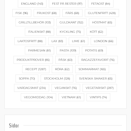
ENGLAND
(143)
FEST PÅ RESTER
(97)
FETAOST
(84)
FISK
(96)
FRUKOST
(68)
FÄRS
(68)
GLUTENFRITT
(428)
GRILLTILLBEHÖR
(103)
GULDKANT
(152)
HÖSTMAT
(65)
ITALIENSKT
(88)
KYCKLING
(75)
KÖTT
(62)
LAKTOSFRITT
(88)
LAX
(83)
LIME
(61)
LONDON
(66)
PARMESAN
(81)
PASTA
(109)
POTATIS
(69)
PRODUKTPROVER
(85)
PÅSK
(60)
RAGAZZEFAVORIT
(76)
RECEPT
(1287)
RÖRA
(62)
SOMMARMAT
(165)
SOPPA
(70)
STOCKHOLM
(128)
SVENSKA SMAKER
(65)
VARDAGSMAT
(234)
VEGANSKT
(76)
VEGETARISKT
(287)
VEGOMIDDAG
(104)
VIETNAM
(61)
VINTIPS
(74)
Sidor