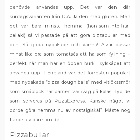
behövde användas upp. Det var den där
surdegsvarianten från ICA. Ja den med gluten. Men
det var bara minsta hemma (hon-som-inte-har-
celiaki) så vi passade på att göra pizzabullar med
den. Så goda nybakade och varma! Ajvar passar
minst lika bra som tomatsås att ha som fyllning –
perfekt när man har en öppen burk i kylskåpet att
använda upp. I England var det förresten populärt
med nybakade “pizza dough balls” med vitlökssmör
som småplock när barnen var iväg på kalas. Typ de
som serveras på PizzaExpress. Kanske något vi
borde göra hemma nu av nostalgiskäl? Måste nog
fundera vidare om det.
Pizzabullar