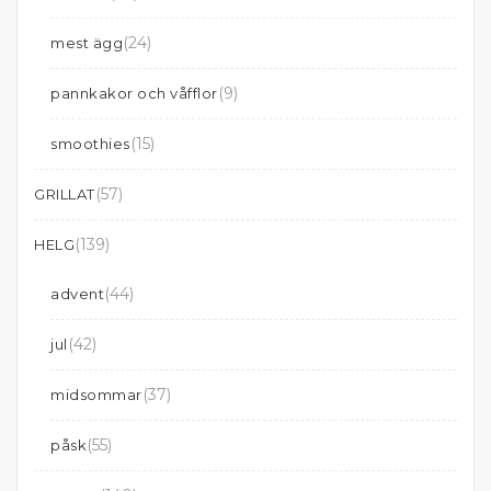
(24)
mest ägg
(9)
pannkakor och våfflor
(15)
smoothies
(57)
GRILLAT
(139)
HELG
(44)
advent
(42)
jul
(37)
midsommar
(55)
påsk