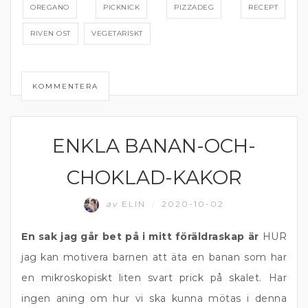
OREGANO
PICKNICK
PIZZADEG
RECEPT
RIVEN OST
VEGETARISKT
KOMMENTERA
ENKLA BANAN-OCH-
BAKAT
CHOKLAD-KAKOR
av
ELIN
2020-10-02
/
En sak jag går bet på i mitt föräldraskap är
HUR
jag kan motivera barnen att äta en banan som har
en mikroskopiskt liten svart prick på skalet. Har
ingen aning om hur vi ska kunna mötas i denna