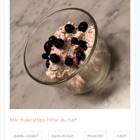
Mer frukosttips hittar du här
!
BARN I KÖKET
EKOLOGISKT
FRUKOST
GRÖT