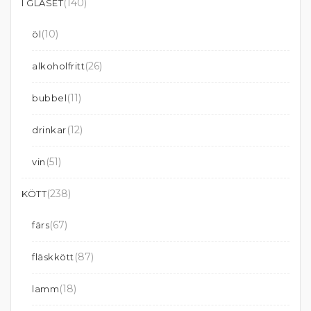
(140)
I GLASET
(10)
öl
(26)
alkoholfritt
(11)
bubbel
(12)
drinkar
(51)
vin
(238)
KÖTT
(67)
färs
(87)
fläskkött
(18)
lamm