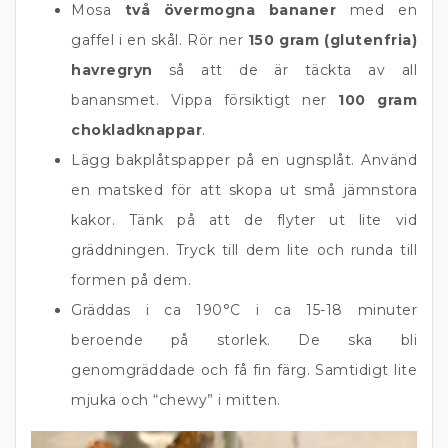
Mosa
två övermogna bananer
med en
gaffel i en skål. Rör ner
150 gram (glutenfria)
havregryn
så att de är täckta av all
banansmet. Vippa försiktigt ner
100 gram
chokladknappar
.
Lägg bakplåtspapper på en ugnsplåt. Använd
en matsked för att skopa ut små jämnstora
kakor. Tänk på att de flyter ut lite vid
gräddningen. Tryck till dem lite och runda till
formen på dem.
Gräddas i ca 190°C i ca 15-18 minuter
beroende på storlek. De ska bli
genomgräddade och få fin färg. Samtidigt lite
mjuka och “chewy” i mitten.