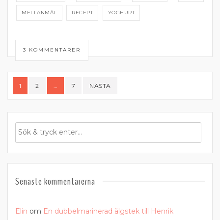
MELLANMÅL
RECEPT
YOGHURT
3 KOMMENTARER
Sidnumrering
1
2
…
7
NÄSTA
för
inlägg
Senaste kommentarerna
Elin
om
En dubbelmarinerad älgstek till Henrik