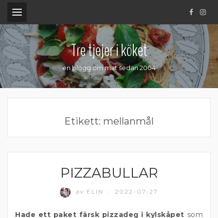
.
Tre tjejer i köket
en blogg om mat sedan 2004
Etikett:
mellanmål
PIZZABULLAR
BAKAT
av
ELIN
2022-07-27
/
Hade ett paket färsk pizzadeg i kylskåpet
som