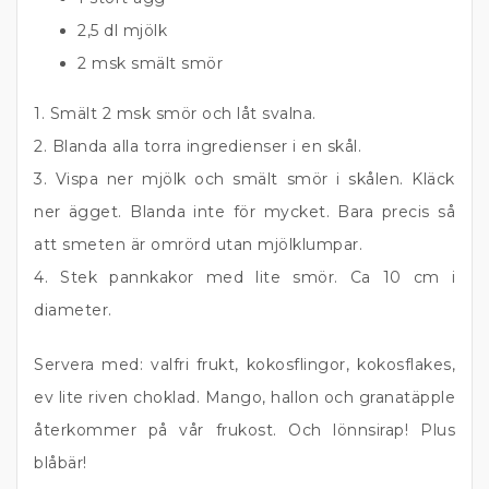
2,5 dl mjölk
2 msk smält smör
1. Smält 2 msk smör och låt svalna.
2. Blanda alla torra ingredienser i en skål.
3. Vispa ner mjölk och smält smör i skålen. Kläck
ner ägget. Blanda inte för mycket. Bara precis så
att smeten är omrörd utan mjölklumpar.
4. Stek pannkakor med lite smör. Ca 10 cm i
diameter.
Servera med: valfri frukt, kokosflingor, kokosflakes,
ev lite riven choklad. Mango, hallon och granatäpple
återkommer på vår frukost. Och lönnsirap! Plus
blåbär!