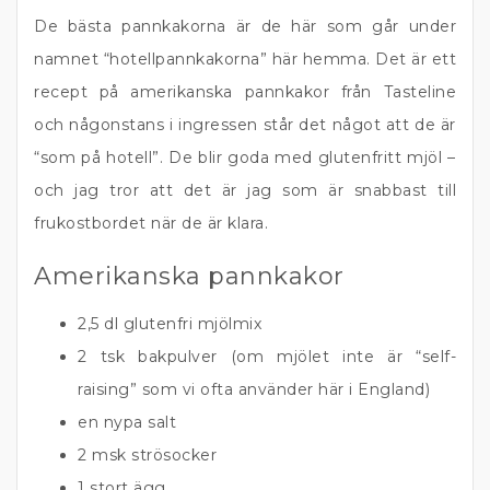
De bästa pannkakorna är de här som går under
namnet “hotellpannkakorna” här hemma. Det är ett
recept på amerikanska pannkakor från Tasteline
och någonstans i ingressen står det något att de är
“som på hotell”. De blir goda med glutenfritt mjöl –
och jag tror att det är jag som är snabbast till
frukostbordet när de är klara.
Amerikanska pannkakor
2,5 dl glutenfri mjölmix
2 tsk bakpulver (om mjölet inte är “self-
raising” som vi ofta använder här i England)
en nypa salt
2 msk strösocker
1 stort ägg