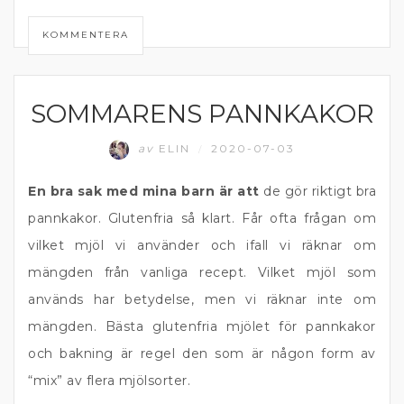
KOMMENTERA
SOMMARENS PANNKAKOR
FRUKOST OCH MELLANMÅL
av
ELIN
2020-07-03
/
En bra sak med mina barn är att
de gör riktigt bra
pannkakor. Glutenfria så klart. Får ofta frågan om
vilket mjöl vi använder och ifall vi räknar om
mängden från vanliga recept. Vilket mjöl som
används har betydelse, men vi räknar inte om
mängden. Bästa glutenfria mjölet för pannkakor
och bakning är regel den som är någon form av
“mix” av flera mjölsorter.