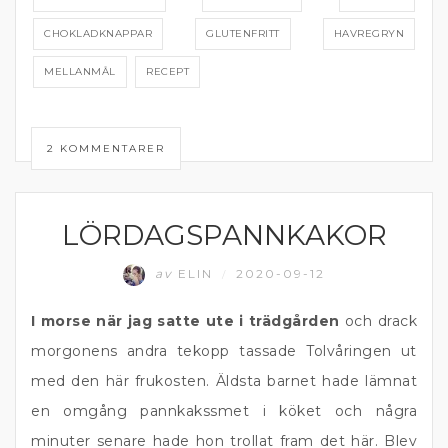
CHOKLADKNAPPAR
GLUTENFRITT
HAVREGRYN
MELLANMÅL
RECEPT
2 KOMMENTARER
LÖRDAGSPANNKAKOR
FRUKOST OCH MELLANMÅL
av
ELIN
2020-09-12
/
I morse när jag satte ute i trädgården
och drack
morgonens andra tekopp tassade Tolvåringen ut
med den här frukosten. Äldsta barnet hade lämnat
en omgång pannkakssmet i köket och några
minuter senare hade hon trollat fram det här. Blev