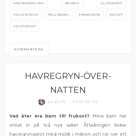
AMERIKANSK MAT
BRUNCH
GLUTENFRITT
HELGFRUKOST
MELLANMÅL
PANNKAKOR
RECEPT
VEGETARISKT
KOMMENTERA
HAVREGRYN-ÖVER-
FRUKOST OCH MELLANMÅL
NATTEN
av
ELIN
2016-10-22
/
Vad äter era barn till frukost?
Mina barn har
snöat in på två nya saker. Åttaåringen kokar
havregrynsgröt med mjölk i mikron och rör ner ett