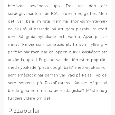
behövde användas upp. Det var den där
surdegsvarianten från ICA. Ja den med gluten. Men
det var bara minsta hemma (hon-som-inte-har-
celiaki) så vi passade på att göra pizzabullar med
den. Så goda nybakade och varma! Ajvar passar
minst lika bra som tomatsås att ha som fyllning –
perfekt när man har en öppen burk i kylskåpet att
använda upp. I England var det förresten populärt
med nybakade “pizza dough balls” med vitlökssmör
som småplock när barnen var iväg på kalas. Typ de
som serveras på PizzaExpress. Kanske något vi
borde göra hemma nu av nostalgiskäl? Måste nog
fundera vidare om det.
Pizzabullar