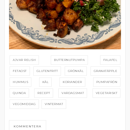
AJVAR RELISH
BUTTERNUTPUMPA
FALAFEL
FETAOST
GLUTENFRITT
GRÖNKÅL
GRANATÄPPLE
HUMMUS
KÅL
KORIANDER
PUMPAFRÖN
QUINOA
RECEPT
VARDAGSMAT
VEGETARISKT
VEGOMIDDAG
VINTERMAT
KOMMENTERA