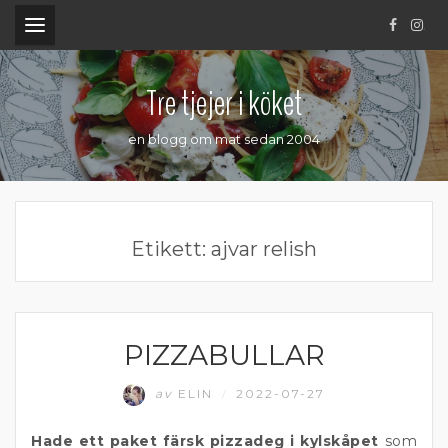
.
Tre tjejer i köket
en blogg om mat sedan 2004
Etikett:
ajvar relish
PIZZABULLAR
BAKAT
av
ELIN
2022-07-27
/
Hade ett paket färsk pizzadeg i kylskåpet
som