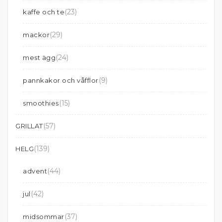
(23)
kaffe och te
(29)
mackor
(24)
mest ägg
(9)
pannkakor och våfflor
(15)
smoothies
(57)
GRILLAT
(139)
HELG
(44)
advent
(42)
jul
(37)
midsommar