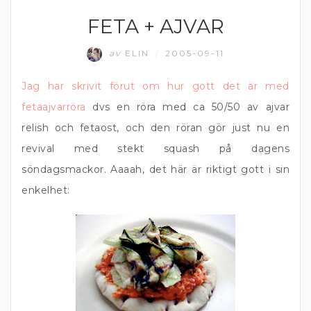
FETA + AJVAR
DIPP OCH RÖROR
av
ELIN
2005-09-11
/
Jag har skrivit förut om hur gott det är med
fetaajvarröra
dvs en röra med ca 50/50 av ajvar
relish och fetaost, och den röran gör just nu en
revival med stekt squash på dagens
söndagsmackor. Aaaah, det här är riktigt gott i sin
enkelhet: