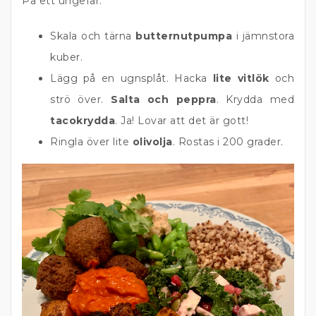
På ett ungefär.
Skala och tärna
butternutpumpa
i jämnstora
kuber.
Lägg på en ugnsplåt. Hacka
lite vitlök
och
strö över.
Salta och peppra
. Krydda med
tacokrydda
. Ja! Lovar att det är gott!
Ringla över lite
olivolja
. Rostas i 200 grader.