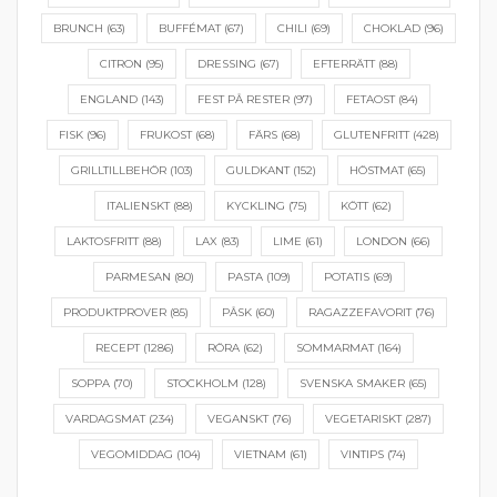
BRUNCH
(63)
BUFFÉMAT
(67)
CHILI
(69)
CHOKLAD
(96)
CITRON
(95)
DRESSING
(67)
EFTERRÄTT
(88)
ENGLAND
(143)
FEST PÅ RESTER
(97)
FETAOST
(84)
FISK
(96)
FRUKOST
(68)
FÄRS
(68)
GLUTENFRITT
(428)
GRILLTILLBEHÖR
(103)
GULDKANT
(152)
HÖSTMAT
(65)
ITALIENSKT
(88)
KYCKLING
(75)
KÖTT
(62)
LAKTOSFRITT
(88)
LAX
(83)
LIME
(61)
LONDON
(66)
PARMESAN
(80)
PASTA
(109)
POTATIS
(69)
PRODUKTPROVER
(85)
PÅSK
(60)
RAGAZZEFAVORIT
(76)
RECEPT
(1286)
RÖRA
(62)
SOMMARMAT
(164)
SOPPA
(70)
STOCKHOLM
(128)
SVENSKA SMAKER
(65)
VARDAGSMAT
(234)
VEGANSKT
(76)
VEGETARISKT
(287)
VEGOMIDDAG
(104)
VIETNAM
(61)
VINTIPS
(74)