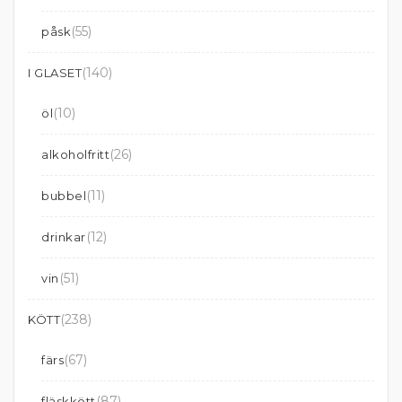
(55)
påsk
(140)
I GLASET
(10)
öl
(26)
alkoholfritt
(11)
bubbel
(12)
drinkar
(51)
vin
(238)
KÖTT
(67)
färs
(87)
fläskkött