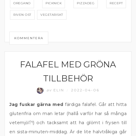
OREGANO
PICKNICK
PIZZADEG
RECEPT
RIVEN OST
VEGETARISKT
KOMMENTERA
FALAFEL MED GRÖNA
GRÖNA TILLBEHÖR
TILLBEHÖR
av
ELIN
2022-04-06
/
Jag fuskar gärna med
färdiga falafel. Går att hitta
glutenfria om man letar (hallå varför har så många
vetemjöl?!) och tacksamt att ha glömt i frysen till
en sista-minuten-middag. Är de lite halvtråkiga går