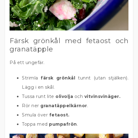
Färsk grönkål med fetaost och
granatäpple
På ett ungefär.
Strimla
färsk grönkål
tunnt (utan stjälken).
Lägg i en skål.
Tussa runt lite
olivolja
och
vitvinsvinäger.
Rör ner
granatäppelkärnor
.
Smula över
fetaost.
Toppa med
pumpafrön
.