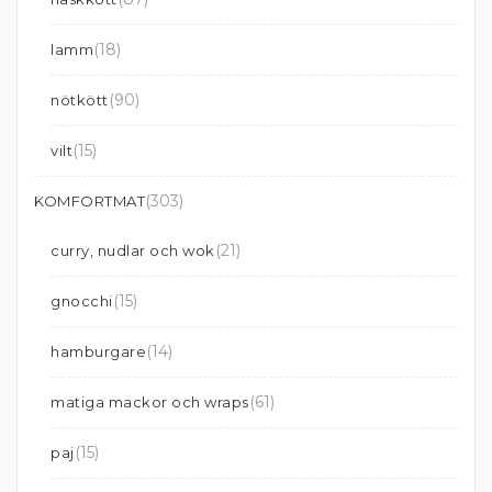
(18)
lamm
(90)
nötkött
(15)
vilt
(303)
KOMFORTMAT
(21)
curry, nudlar och wok
(15)
gnocchi
(14)
hamburgare
(61)
matiga mackor och wraps
(15)
paj