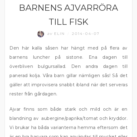
BARNENS AJVARRÖRA
SÅS
TILL FISK
av
ELIN
2014-04-07
/
Den här kalla såsen har hängt med på flera av
barnens luncher på sistone. Ena dagen till
överbliven bulgursallad. Den andra dagen till
panerad kolja. Våra barn gillar nämligen sås! Så det
gäller att improvisera snabbt ibland när det serveras
rester från gårdagen.
Ajvar finns som både stark och mild och är en
blandning av aubergine/paprika/tomat och kryddor.
Vi brukar ha båda varianterna hemma eftersom det
är en bra basvara som kan användas till mycket eller