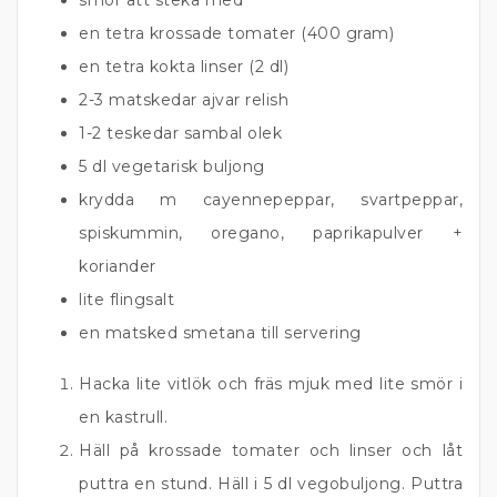
smör att steka med
en tetra krossade tomater (400 gram)
en tetra kokta linser (2 dl)
2-3 matskedar ajvar relish
1-2 teskedar sambal olek
5 dl vegetarisk buljong
krydda m cayennepeppar, svartpeppar,
spiskummin, oregano, paprikapulver +
koriander
lite flingsalt
en matsked smetana till servering
Hacka lite vitlök och fräs mjuk med lite smör i
en kastrull.
Häll på krossade tomater och linser och låt
puttra en stund. Häll i 5 dl vegobuljong. Puttra