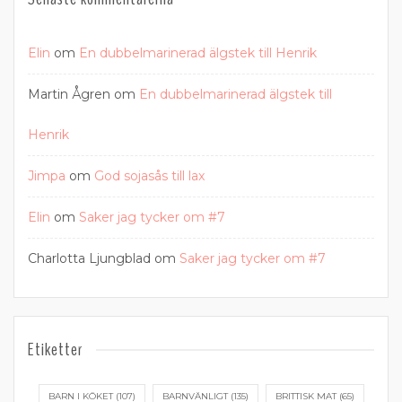
Elin
om
En dubbelmarinerad älgstek till Henrik
Martin Ågren
om
En dubbelmarinerad älgstek till
Henrik
Jimpa
om
God sojasås till lax
Elin
om
Saker jag tycker om #7
Charlotta Ljungblad
om
Saker jag tycker om #7
Etiketter
BARN I KÖKET
(107)
BARNVÄNLIGT
(135)
BRITTISK MAT
(65)