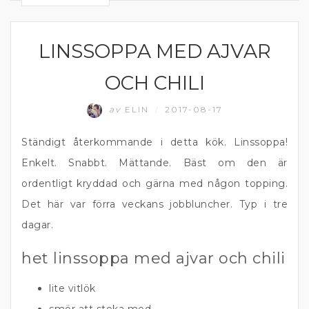
LINSSOPPA MED AJVAR
SOPPA
OCH CHILI
av
ELIN
2017-08-17
/
Ständigt återkommande i detta kök. Linssoppa!
Enkelt. Snabbt. Mättande. Bäst om den är
ordentligt kryddad och gärna med någon topping.
Det här var förra veckans jobbluncher. Typ i tre
dagar.
het linssoppa med ajvar och chili
lite vitlök