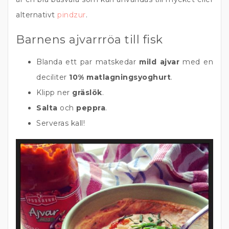
alternativt
pindzur
.
Barnens ajvarrröa till fisk
Blanda ett par matskedar
mild ajvar
med en
deciliter
10% matlagningsyoghurt
.
Klipp ner
gräslök
.
Salta
och
peppra
.
Serveras kall!