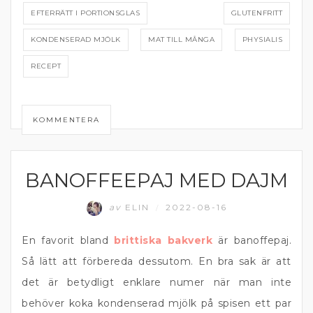
EFTERRÄTT I PORTIONSGLAS
GLUTENFRITT
KONDENSERAD MJÖLK
MAT TILL MÅNGA
PHYSIALIS
RECEPT
KOMMENTERA
BANOFFEEPAJ MED DAJM
BÄRPAJ
av
ELIN
2022-08-16
/
En favorit bland
brittiska bakverk
är banoffepaj.
Så lätt att förbereda dessutom. En bra sak är att
det är betydligt enklare numer när man inte
behöver koka kondenserad mjölk på spisen ett par