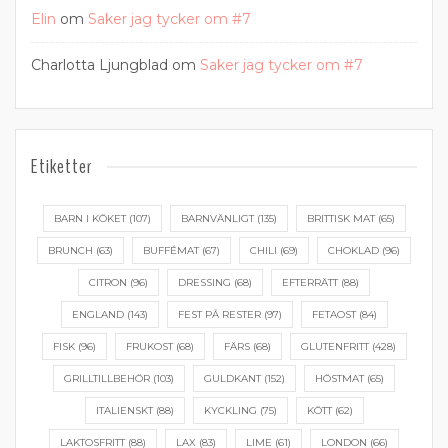
Elin
om
Saker jag tycker om #7
Charlotta Ljungblad
om
Saker jag tycker om #7
Etiketter
BARN I KÖKET
(107)
BARNVÄNLIGT
(135)
BRITTISK MAT
(65)
BRUNCH
(63)
BUFFÉMAT
(67)
CHILI
(69)
CHOKLAD
(96)
CITRON
(96)
DRESSING
(68)
EFTERRÄTT
(88)
ENGLAND
(143)
FEST PÅ RESTER
(97)
FETAOST
(84)
FISK
(96)
FRUKOST
(68)
FÄRS
(68)
GLUTENFRITT
(428)
GRILLTILLBEHÖR
(103)
GULDKANT
(152)
HÖSTMAT
(65)
ITALIENSKT
(88)
KYCKLING
(75)
KÖTT
(62)
LAKTOSFRITT
(88)
LAX
(83)
LIME
(61)
LONDON
(66)