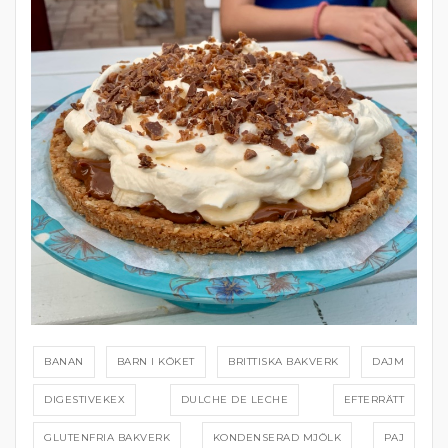
BANAN
BARN I KÖKET
BRITTISKA BAKVERK
DAJM
DIGESTIVEKEX
DULCHE DE LECHE
EFTERRÄTT
GLUTENFRIA BAKVERK
KONDENSERAD MJÖLK
PAJ