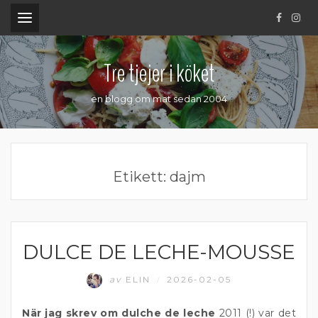
.
Tre tjejer i köket
en blogg om mat sedan 2004
Etikett:
dajm
DULCE DE LECHE-MOUSSE
EFTERRÄTT
av
ELIN
2026-02-05
/
När jag skrev om dulche de leche
2011 (!) var det