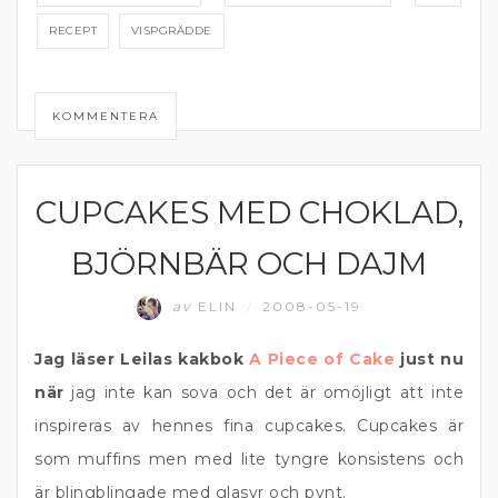
RECEPT
VISPGRÄDDE
KOMMENTERA
CUPCAKES MED CHOKLAD,
BULLAR, MUFFINS OCH MJUKA KAKOR
BJÖRNBÄR OCH DAJM
av
ELIN
2008-05-19
/
Jag läser Leilas kakbok
A Piece of Cake
just nu
när
jag inte kan sova och det är omöjligt att inte
inspireras av hennes fina cupcakes. Cupcakes är
som muffins men med lite tyngre konsistens och
är blingblingade med glasyr och pynt.