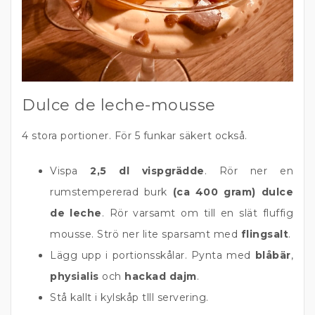
Dulce de leche-mousse
4 stora portioner. För 5 funkar säkert också.
Vispa
2,5 dl vispgrädde
. Rör ner en
rumstempererad burk
(ca 400 gram) dulce
de leche
. Rör varsamt om till en slät fluffig
mousse. Strö ner lite sparsamt med
flingsalt
.
Lägg upp i portionsskålar. Pynta med
blåbär
,
physialis
och
hackad dajm
.
Stå kallt i kylskåp tlll servering.