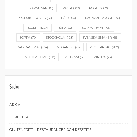
PARMESAN
(81)
PASTA
(109)
POTATIS
(69)
PRODUKTPROVER
(85)
PÅSK
(60)
RAGAZZEFAVORIT
(76)
RECEPT
(1287)
RÖRA
(62)
SOMMARMAT
(165)
SOPPA
(70)
STOCKHOLM
(128)
SVENSKA SMAKER
(65)
VARDAGSMAT
(234)
VEGANSKT
(76)
VEGETARISKT
(287)
VEGOMIDDAG
(104)
VIETNAM
(61)
VINTIPS
(74)
Sidor
ARKIV
ETIKETTER
GLUTENFRITT – RESTAURANGER OCH RESETIPS