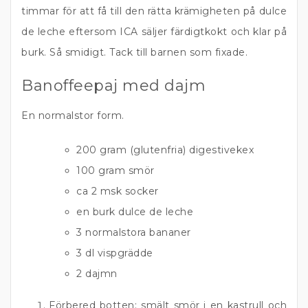
timmar för att få till den rätta krämigheten på dulce
de leche eftersom ICA säljer färdigtkokt och klar på
burk. Så smidigt. Tack till barnen som fixade.
Banoffeepaj med dajm
En normalstor form.
200 gram (glutenfria) digestivekex
100 gram smör
ca 2 msk socker
en burk dulce de leche
3 normalstora bananer
3 dl vispgrädde
2 dajmn
Förbered botten: smält smör i en kastrull och