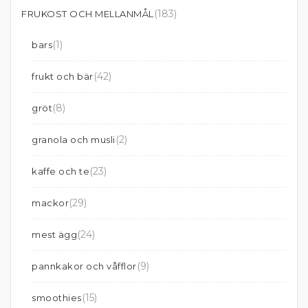
(183)
FRUKOST OCH MELLANMÅL
(1)
bars
(42)
frukt och bär
(8)
gröt
(2)
granola och musli
(23)
kaffe och te
(29)
mackor
(24)
mest ägg
(9)
pannkakor och våfflor
(15)
smoothies