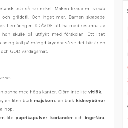
tarisk och så här enkel. Maken fixade en snabb
or och gräddfil. Och inget mer. Barnen skrapade
nger. Femåringen KRÄVDE att ha med resterna av
 hon skulle på utflykt med förskolan. Ett litet
 aning koll på mängd kryddor så se det här är en
bb och GOD vardagsmat.
carne
.
 en panna med höga kanter. Glöm inte lite
vitlök
.
r,
en liten burk
majskorn
. en burk
kidneybönor
a ihop.
er
, lite
paprikapulver
,
koriander
och
ingefära
.