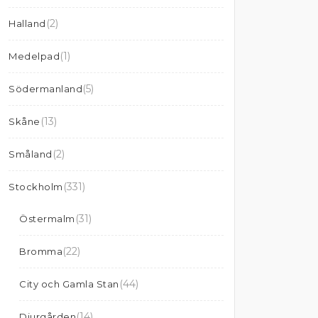
(2)
Halland
(1)
Medelpad
(5)
Södermanland
(13)
Skåne
(2)
Småland
(331)
Stockholm
(31)
Östermalm
(22)
Bromma
(44)
City och Gamla Stan
(14)
Djurgården