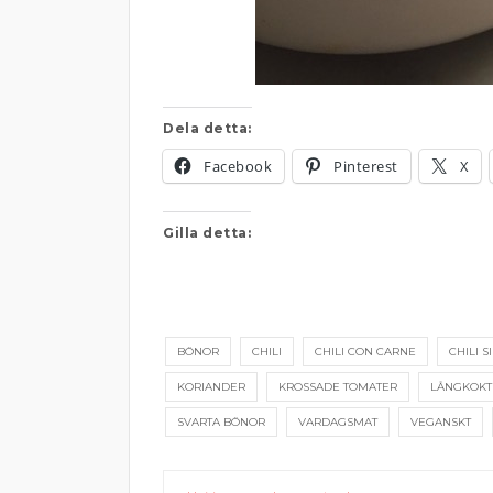
Dela detta:
Facebook
Pinterest
X
Gilla detta:
BÖNOR
CHILI
CHILI CON CARNE
CHILI 
KORIANDER
KROSSADE TOMATER
LÅNGKOKT 
SVARTA BÖNOR
VARDAGSMAT
VEGANSKT
Inläggsnavigering