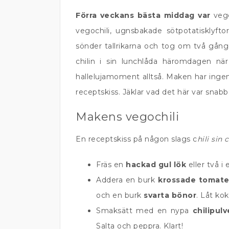
Förra veckans bästa middag var
vege
vegochili, ugnsbakade sötpotatisklyft
sönder tallrikarna och tog om två gå
chilin i sin lunchlåda häromdagen när
hallelujamoment alltså. Maken har ingen
receptskiss. Jäklar vad det här var sna
Makens vegochili
En receptskiss på någon slags c
hili sin 
Fräs en
hackad gul lök
eller två i
Addera en burk
krossade tomate
och en burk
svarta bönor
. Låt kok
Smaksätt med en nypa
chilipulv
Salta och peppra. Klart!