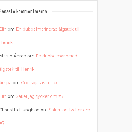
Senaste kommentarerna
Elin
om
En dubbelmarinerad älgstek till
Henrik
Martin Ågren
om
En dubbelmarinerad
älgstek till Henrik
Jimpa
om
God sojasås till lax
Elin
om
Saker jag tycker om #7
Charlotta Ljungblad
om
Saker jag tycker om
#7