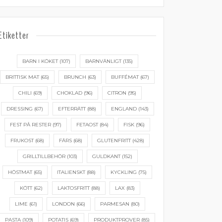
Etiketter
BARN I KÖKET
(107)
BARNVÄNLIGT
(135)
BRITTISK MAT
(65)
BRUNCH
(63)
BUFFÉMAT
(67)
CHILI
(69)
CHOKLAD
(96)
CITRON
(95)
DRESSING
(67)
EFTERRÄTT
(88)
ENGLAND
(143)
FEST PÅ RESTER
(97)
FETAOST
(84)
FISK
(96)
FRUKOST
(68)
FÄRS
(68)
GLUTENFRITT
(428)
GRILLTILLBEHÖR
(103)
GULDKANT
(152)
HÖSTMAT
(65)
ITALIENSKT
(88)
KYCKLING
(75)
KÖTT
(62)
LAKTOSFRITT
(88)
LAX
(83)
LIME
(61)
LONDON
(66)
PARMESAN
(80)
PASTA
(109)
POTATIS
(69)
PRODUKTPROVER
(85)