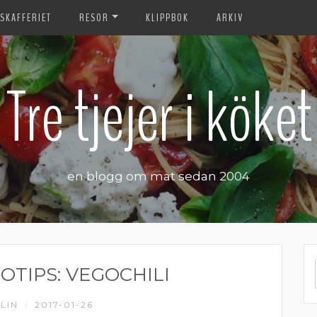
SKAFFERIET
RESOR
KLIPPBOK
ARKIV
Tre tjejer i köket
en blogg om mat sedan 2004
OTIPS: VEGOCHILI
LIN
2017-01-26
/