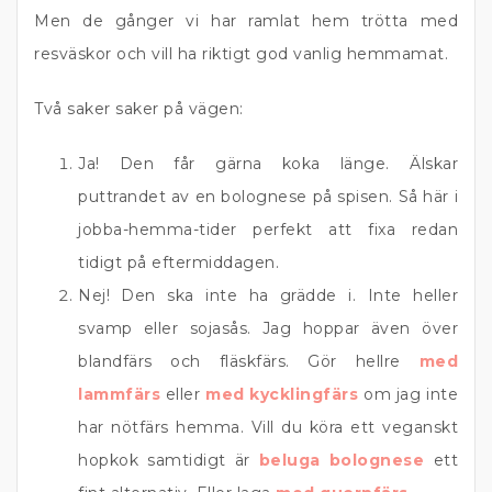
Men de gånger vi har ramlat hem trötta med
resväskor och vill ha riktigt god vanlig hemmamat.
Två saker saker på vägen:
Ja! Den får gärna koka länge. Älskar
puttrandet av en bolognese på spisen. Så här i
jobba-hemma-tider perfekt att fixa redan
tidigt på eftermiddagen.
Nej! Den ska inte ha grädde i. Inte heller
svamp eller sojasås. Jag hoppar även över
blandfärs och fläskfärs. Gör hellre
med
lammfärs
eller
med kycklingfärs
om jag inte
har nötfärs hemma. Vill du köra ett veganskt
hopkok samtidigt är
beluga bolognese
ett