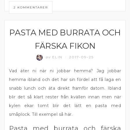
2 KOMMENTARER
PASTA MED BURRATA OCH
PASTA
FÄRSKA FIKON
av
ELIN
2017-09-25
/
Vad äter ni när ni jobbar hemma? Jag jobbar
hemma ibland och det har sin fördel att få laga en
snabb lunch och äta direkt framför datorn. Ibland
blir det så klart rester från kvällen innan men när
kylen ekar tomt blir det lätt en pasta med
småplock. Till exempel så här.
Pasta med burrata och färska