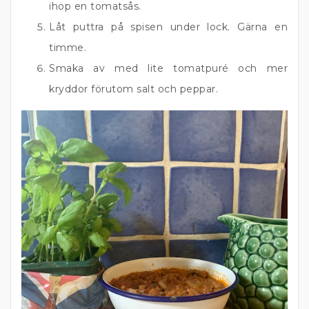
ihop en tomatsås.
Låt puttra på spisen under lock. Gärna en
timme.
Smaka av med lite tomatpuré och mer
kryddor förutom salt och peppar.