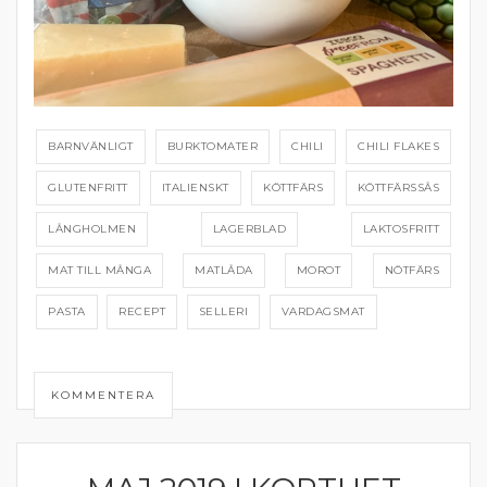
BARNVÄNLIGT
BURKTOMATER
CHILI
CHILI FLAKES
GLUTENFRITT
ITALIENSKT
KÖTTFÄRS
KÖTTFÄRSSÅS
LÅNGHOLMEN
LAGERBLAD
LAKTOSFRITT
MAT TILL MÅNGA
MATLÅDA
MOROT
NÖTFÄRS
PASTA
RECEPT
SELLERI
VARDAGSMAT
KOMMENTERA
MATPRAT