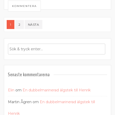
KOMMENTERA
Sidnumrering
1
2
NÄSTA
för
inlägg
Senaste kommentarerna
Elin
om
En dubbelmarinerad älgstek till Henrik
Martin Ågren
om
En dubbelmarinerad älgstek till
Henrik