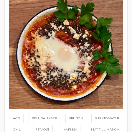
ÄGG
BELUGALINSER
BRUNCH
BURKTOMATER
CHILI
FETAOST
HARISSA
MAT TILL MÅNGA