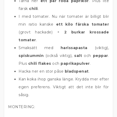
Tärna ner
ett par röda paprikor
. Plus lite
färsk
chili
.
I med tomater. Nu när tomater är billigt blir
min ratio kanske
ett kilo färska tomater
(grovt hackade) +
2 burkar krossade
tomater
.
Smaksätt med
harissapasta
(viktig),
spiskummin
(också viktig),
salt
och
peppar
.
Plus
chili flakes
och
paprikapulver
.
Hacka ner en stor påse
bladspenat
.
Kan koka ihop ganska länge. Krydda mer efter
egen preferens. Viktigt att det inte blir för
såsig.
MONTERING: