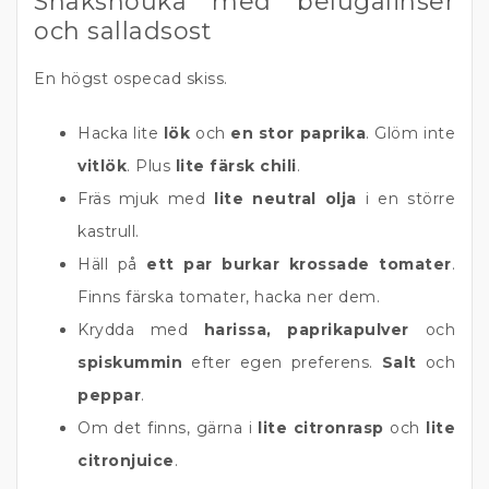
Shakshouka med belugalinser
och salladsost
En högst ospecad skiss.
Hacka lite
lök
och
en stor paprika
. Glöm inte
vitlök
. Plus
lite färsk chili
.
Fräs mjuk med
lite neutral olja
i en större
kastrull.
Häll på
ett par burkar krossade tomater
.
Finns färska tomater, hacka ner dem.
Krydda med
harissa, paprikapulver
och
spiskummin
efter egen preferens.
Salt
och
peppar
.
Om det finns, gärna i
lite citronrasp
och
lite
citronjuice
.