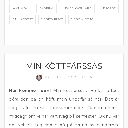
MATLÅDA
PAPRIKA
PAPRIKAPULVER
RECEPT
SALLADSOST
VEGETARISKT
VEGOMIDDAG
MIN KÖTTFÄRSSÅS
KÖTT
av
ELIN
2021-03-16
/
Här kommer den!
Min köttfärssås! Brukar oftast
göra den på en höft men ungefär så här. Det är
nog vår mest förekommande “komma-hem-
middag” om vi har vart iväg på semester. Ok nu var
det väl ett tag sedan då på grund av pandemin.