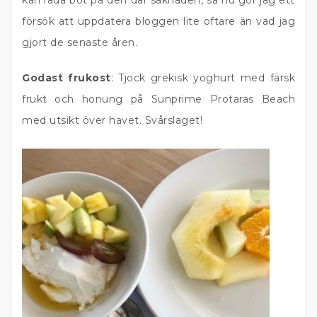
kan råda bot på den där saknaden, så nu gör jag ett
försök att uppdatera bloggen lite oftare än vad jag
gjort de senaste åren.
Godast frukost
: Tjock grekisk yoghurt med färsk
frukt och honung på Sunprime Protaras Beach
med utsikt över havet. Svårslaget!