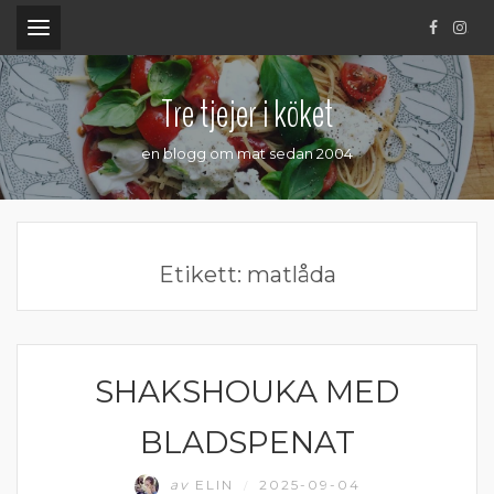
.
Tre tjejer i köket
en blogg om mat sedan 2004
Etikett:
matlåda
SHAKSHOUKA MED
VEGETARISK MIDDAG
BLADSPENAT
av
ELIN
2025-09-04
/