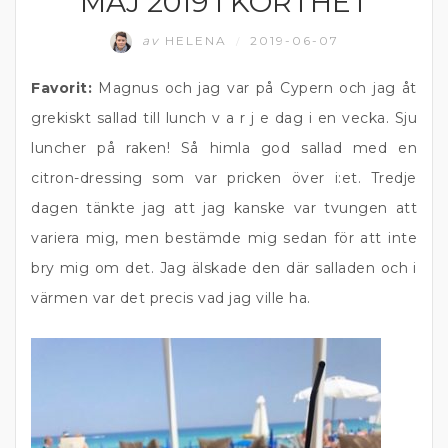
MAJ 2019 I KORTHET
av
HELENA
2019-06-07
/
Favorit:
Magnus och jag var på Cypern och jag åt
grekiskt sallad till lunch v a r j e dag i en vecka. Sju
luncher på raken! Så himla god sallad med en
citron-dressing som var pricken över i:et. Tredje
dagen tänkte jag att jag kanske var tvungen att
variera mig, men bestämde mig sedan för att inte
bry mig om det. Jag älskade den där salladen och i
värmen var det precis vad jag ville ha.