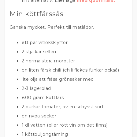
fint alternativ. Eller laga
med quornfärs.
Min köttfärssås
Ganska mycket. Perfekt till matlådor.
ett par vitlöksklyftor
2 stjälkar selleri
2 normalstora morötter
en liten färsk chili (chili flakes funkar också)
lite olja att fräsa grönsaker med
2-3 lagerblad
800 gram köttfärs
2 burkar tomater, av en schysst sort
en nypa socker
1 dl vatten (eller rött vin om det finns)
1 köttbuljongtärning