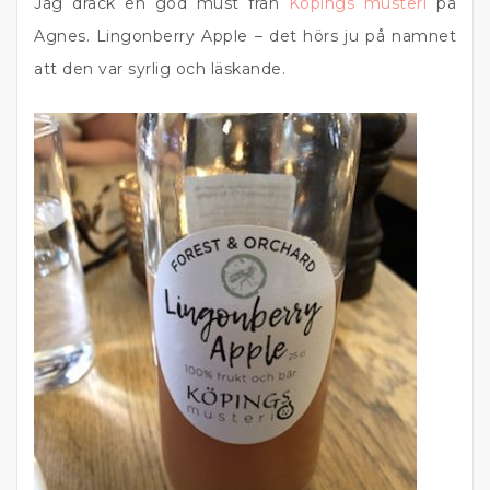
Jag drack en god must från
Köpings musteri
på
Agnes. Lingonberry Apple – det hörs ju på namnet
att den var syrlig och läskande.