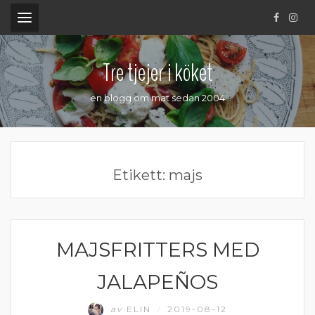
.
Tre tjejer i köket
en blogg om mat sedan 2004
Etikett:
majs
MAJSFRITTERS MED
VEGETARISK MIDDAG
JALAPEÑOS
av
ELIN
2019-08-12
/