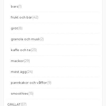
(1)
bars
(42)
frukt och bär
(8)
gröt
(2)
granola och musli
(23)
kaffe och te
(29)
mackor
(24)
mest ägg
(9)
pannkakor och våfflor
(15)
smoothies
(57)
GRILLAT