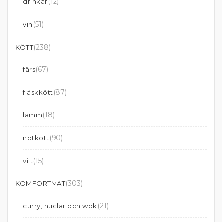
(12)
drinkar
(51)
vin
(238)
KÖTT
(67)
färs
(87)
fläskkött
(18)
lamm
(90)
nötkött
(15)
vilt
(303)
KOMFORTMAT
(21)
curry, nudlar och wok