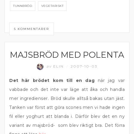
TUNNBRÖD
VEGETARISKT
5 KOMMENTARER
MAJSBRÖD MED POLENTA
BRÖD
av
ELIN
2007-10-03
/
Det här brödet kom till en dag
när jag var
vabbade och det inte var läge att åka och handla
mer ingredienser. Bröd skulle alltså bakas utan jäst.
Tanken var först att göra scones men vi hade ingen
fil eller yoghurt att blanda i. Därför blev det en ny
variant av majsbröd- som blev riktigt bra. Det förra