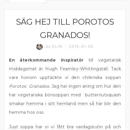
SÄG HEJ TILL POROTOS
SOPPA
GRANADOS!
av
ELIN
2015-01-02
/
En återkommande inspiratör
till vegetarisk
middagsmat är Hugh Fearnley-Whittingstall. Tack
vare honom upptäckte vi den chilenska soppan
Porotos Granados
. Jag har ingen aning om hur den
här vegetariska bönsoppan med butternutsquash
smakar hemma i sitt hemland men så här blir den
hemma hos oss.
Just soppa har vi vi fått bra vardagsrutin på och