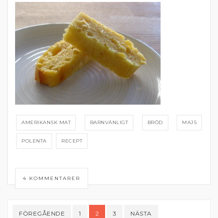
AMERIKANSK MAT
BARNVÄNLIGT
BRÖD
MAJS
POLENTA
RECEPT
4 KOMMENTARER
Sidnumrering
FÖREGÅENDE
1
2
3
NÄSTA