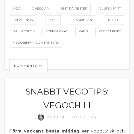
ÄGG
CHEDDAR
FEST PÅ RESTER
GLUTENFRITT
JALAPENOS
MAJS
PARMESAN
RECEPT
SALLADSLÖK
SOMMARMAT
VABB
VEGETARISKT
VEGOBIFFAR OCH FRITTERS
KOMMENTERA
SNABBT VEGOTIPS:
KOMFORTMAT
VEGOCHILI
av
ELIN
2017-01-26
/
Förra veckans bästa middag var
vegetarisk och