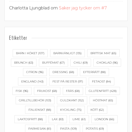
Charlotta Ljungblad
om
Saker jag tycker om #7
Etiketter
BARN I KÖKET
(107)
BARNVÄNLIGT
(135)
BRITTISK MAT
(65)
BRUNCH
(63)
BUFFÉMAT
(67)
CHILI
(69)
CHOKLAD
(96)
CITRON
(96)
DRESSING
(68)
EFTERRÄTT
(88)
ENGLAND
(143)
FEST PÅ RESTER
(97)
FETAOST
(84)
FISK
(96)
FRUKOST
(68)
FÄRS
(68)
GLUTENFRITT
(428)
GRILLTILLBEHÖR
(103)
GULDKANT
(152)
HÖSTMAT
(65)
ITALIENSKT
(88)
KYCKLING
(75)
KÖTT
(62)
LAKTOSFRITT
(88)
LAX
(83)
LIME
(61)
LONDON
(66)
PARMESAN
(81)
PASTA
(109)
POTATIS
(69)