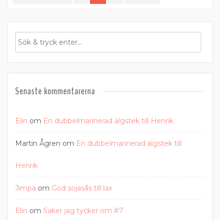
för
inlägg
Senaste kommentarerna
Elin
om
En dubbelmarinerad älgstek till Henrik
Martin Ågren
om
En dubbelmarinerad älgstek till
Henrik
Jimpa
om
God sojasås till lax
Elin
om
Saker jag tycker om #7