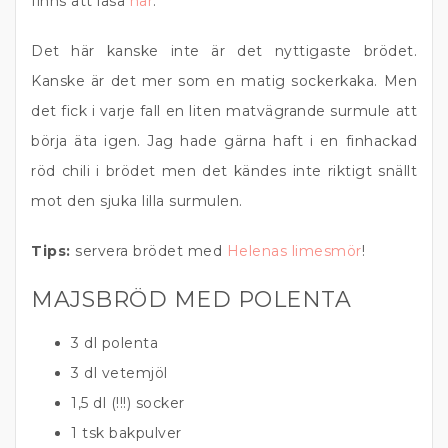
finns att läsa
här
.
Det här kanske inte är det nyttigaste brödet.
Kanske är det mer som en matig sockerkaka. Men
det fick i varje fall en liten matvägrande surmule att
börja äta igen. Jag hade gärna haft i en finhackad
röd chili i brödet men det kändes inte riktigt snällt
mot den sjuka lilla surmulen.
Tips:
servera brödet med
Helenas limesmör
!
MAJSBRÖD MED POLENTA
3 dl polenta
3 dl vetemjöl
1,5 dl (!!!) socker
1 tsk bakpulver