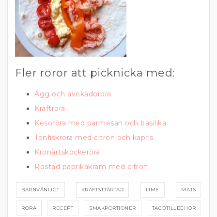
Fler röror att picknicka med:
Ägg och avokadoröra
Kräftröra
Kesoröra med parmesan och basilika
Tonfiskröra med citron och kapris
Kronärtskockeröra
Rostad paprikakräm med citron
BARNVÄNLIGT
KRÄFTSTJÄRTAR
LIME
MAJS
RÖRA
RECEPT
SMAKPORTIONER
TACOTILLBEHÖR