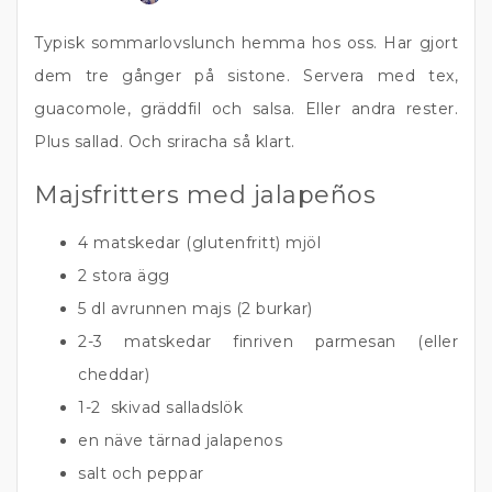
Typisk sommarlovslunch hemma hos oss. Har gjort
dem tre gånger på sistone. Servera med tex,
guacomole, gräddfil och salsa. Eller andra rester.
Plus sallad. Och sriracha så klart.
Majsfritters med jalapeños
4 matskedar (glutenfritt) mjöl
2 stora ägg
5 dl avrunnen majs (2 burkar)
2-3 matskedar finriven parmesan (eller
cheddar)
1-2 skivad salladslök
en näve tärnad jalapenos
salt och peppar