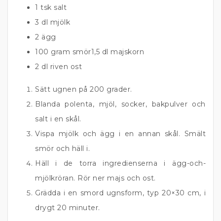
1 tsk salt
3 dl mjölk
2 ägg
100 gram smör1,5 dl majskorn
2 dl riven ost
Sätt ugnen på 200 grader.
Blanda polenta, mjöl, socker, bakpulver och
salt i en skål.
Vispa mjölk och ägg i en annan skål. Smält
smör och häll i.
Häll i de torra ingredienserna i ägg-och-
mjölkröran. Rör ner majs och ost.
Grädda i en smord ugnsform, typ 20×30 cm, i
drygt 20 minuter.