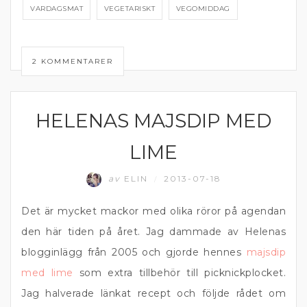
VARDAGSMAT
VEGETARISKT
VEGOMIDDAG
2 KOMMENTARER
HELENAS MAJSDIP MED
DIPP OCH RÖROR
LIME
av
ELIN
2013-07-18
/
Det är mycket mackor med olika röror på agendan
den här tiden på året. Jag dammade av Helenas
blogginlägg från 2005 och gjorde hennes
majsdip
med lime
som extra tillbehör till picknickplocket.
Jag halverade länkat recept och följde rådet om