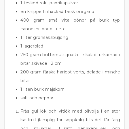
1 tesked rökt paprikapulver
en knippe finhackad färsk oregano
400 gram små vita bönor på burk typ
cannelini, borlotti etc
1 liter grönsaksbuljong
1 lagerblad
750 gram butternutsquash – skalad, urkärnad i
bitar skivade i 2 cm
200 gram färska haricot verts, delade i mindre
bitar
1 liten burk majskorn
salt och peppar
Fräs gul lök och vitlök med olivolja i en stor
kastrull (lämplig för soppkok) tills det får färg
och mjuknar. Tillsätt paprikapulver och