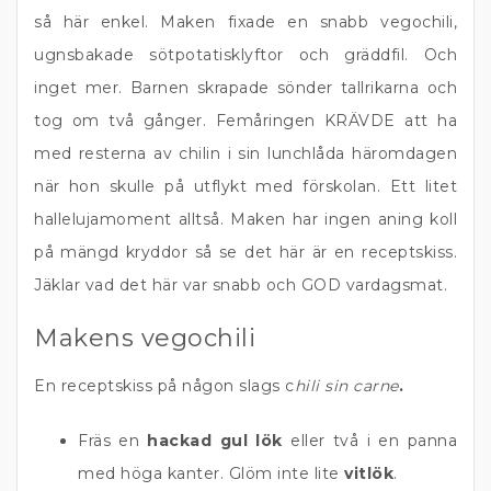
så här enkel. Maken fixade en snabb vegochili,
ugnsbakade sötpotatisklyftor och gräddfil. Och
inget mer. Barnen skrapade sönder tallrikarna och
tog om två gånger. Femåringen KRÄVDE att ha
med resterna av chilin i sin lunchlåda häromdagen
när hon skulle på utflykt med förskolan. Ett litet
hallelujamoment alltså. Maken har ingen aning koll
på mängd kryddor så se det här är en receptskiss.
Jäklar vad det här var snabb och GOD vardagsmat.
Makens vegochili
En receptskiss på någon slags c
hili sin carne
.
Fräs en
hackad gul lök
eller två i en panna
med höga kanter. Glöm inte lite
vitlök
.