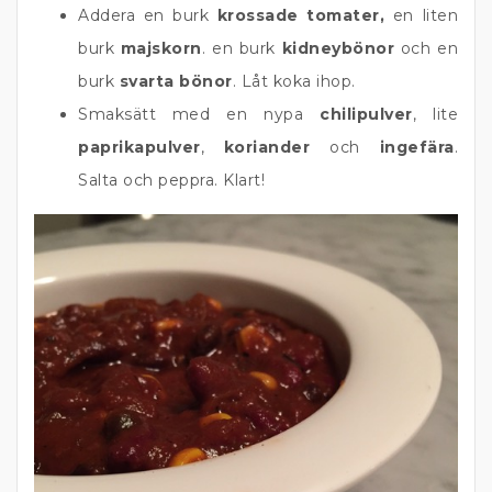
Addera en burk
krossade tomater,
en liten
burk
majskorn
. en burk
kidneybönor
och en
burk
svarta bönor
. Låt koka ihop.
Smaksätt med en nypa
chilipulver
, lite
paprikapulver
,
koriander
och
ingefära
.
Salta och peppra. Klart!