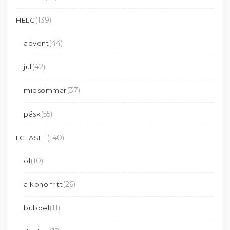
(139)
HELG
(44)
advent
(42)
jul
(37)
midsommar
(55)
påsk
(140)
I GLASET
(10)
öl
(26)
alkoholfritt
(11)
bubbel