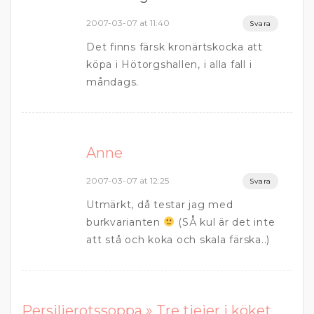
2007-03-07 at 11:40
Svara
Det finns färsk kronärtskocka att
köpa i Hötorgshallen, i alla fall i
måndags.
Anne
2007-03-07 at 12:25
Svara
Utmärkt, då testar jag med
burkvarianten
(SÅ kul är det inte
att stå och koka och skala färska..)
Persiljerotssoppa » Tre tjejer i köket