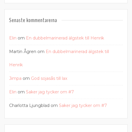
Senaste kommentarerna
Elin
om
En dubbelmarinerad älgstek till Henrik
Martin Ågren
om
En dubbelmarinerad älgstek till
Henrik
Jimpa
om
God sojasås till lax
Elin
om
Saker jag tycker om #7
Charlotta Ljungblad
om
Saker jag tycker om #7