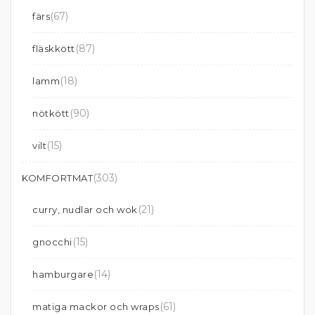
(67)
färs
(87)
fläskkött
(18)
lamm
(90)
nötkött
(15)
vilt
(303)
KOMFORTMAT
(21)
curry, nudlar och wok
(15)
gnocchi
(14)
hamburgare
(61)
matiga mackor och wraps