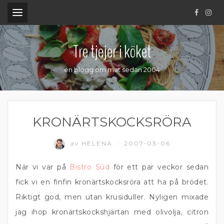
.
Tre tjejer i köket
en blogg om mat sedan 2004
KRONÄRTSKOCKSRÖRA
av
HELENA
2007-03-06
/
När vi var på
Bistro Süd
för ett par veckor sedan
fick vi en finfin kronärtskocksröra att ha på brödet.
Riktigt god, men utan krusiduller. Nyligen mixade
jag ihop kronärtskockshjärtan med olivolja, citron