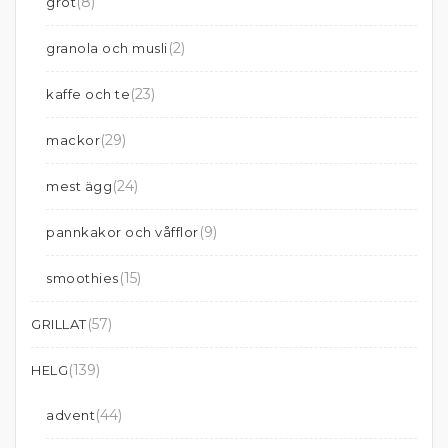
(8)
gröt
(2)
granola och musli
(23)
kaffe och te
(29)
mackor
(24)
mest ägg
(9)
pannkakor och våfflor
(15)
smoothies
(57)
GRILLAT
(139)
HELG
(44)
advent