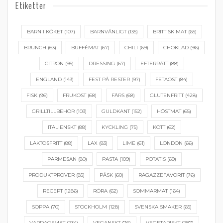
Etiketter
BARN I KÖKET
(107)
BARNVÄNLIGT
(135)
BRITTISK MAT
(65)
BRUNCH
(63)
BUFFÉMAT
(67)
CHILI
(69)
CHOKLAD
(96)
CITRON
(95)
DRESSING
(67)
EFTERRÄTT
(88)
ENGLAND
(143)
FEST PÅ RESTER
(97)
FETAOST
(84)
FISK
(96)
FRUKOST
(68)
FÄRS
(68)
GLUTENFRITT
(428)
GRILLTILLBEHÖR
(103)
GULDKANT
(152)
HÖSTMAT
(65)
ITALIENSKT
(88)
KYCKLING
(75)
KÖTT
(62)
LAKTOSFRITT
(88)
LAX
(83)
LIME
(61)
LONDON
(66)
PARMESAN
(80)
PASTA
(109)
POTATIS
(69)
PRODUKTPROVER
(85)
PÅSK
(60)
RAGAZZEFAVORIT
(76)
RECEPT
(1286)
RÖRA
(62)
SOMMARMAT
(164)
SOPPA
(70)
STOCKHOLM
(128)
SVENSKA SMAKER
(65)
VARDAGSMAT
(234)
VEGANSKT
(76)
VEGETARISKT
(287)