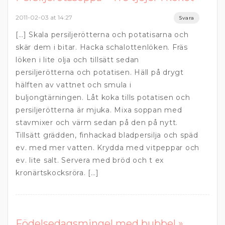
2011-02-03 at 14:27
Svara
[…] Skala persiljerötterna och potatisarna och
skär dem i bitar. Hacka schalottenlöken. Fräs
löken i lite olja och tillsätt sedan
persiljerötterna och potatisen. Häll på drygt
hälften av vattnet och smula i
buljongtärningen. Låt koka tills potatisen och
persiljerötterna är mjuka. Mixa soppan med
stavmixer och värm sedan på den på nytt.
Tillsätt grädden, finhackad bladpersilja och späd
ev. med mer vatten. Krydda med vitpeppar och
ev. lite salt. Servera med bröd och t ex
kronärtskocksröra. […]
Födelsedagsmingel med bubbel »