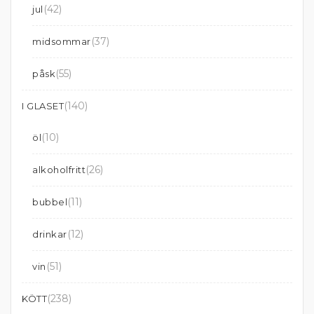
(42)
jul
(37)
midsommar
(55)
påsk
(140)
I GLASET
(10)
öl
(26)
alkoholfritt
(11)
bubbel
(12)
drinkar
(51)
vin
(238)
KÖTT