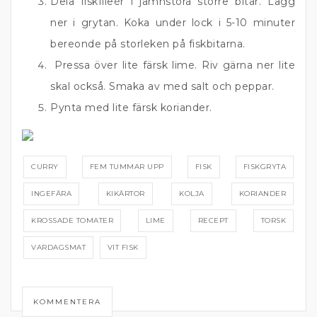
Dela fiskfileér i jämnstora större bitar. Lägg
ner i grytan. Koka under lock i 5-10 minuter
bereonde på storleken på fiskbitarna.
Pressa över lite färsk lime. Riv gärna ner lite
skal också. Smaka av med salt och peppar.
Pynta med lite färsk koriander.
CURRY
FEM TUMMAR UPP
FISK
FISKGRYTA
INGEFÄRA
KIKÄRTOR
KOLJA
KORIANDER
KROSSADE TOMATER
LIME
RECEPT
TORSK
VARDAGSMAT
VIT FISK
KOMMENTERA