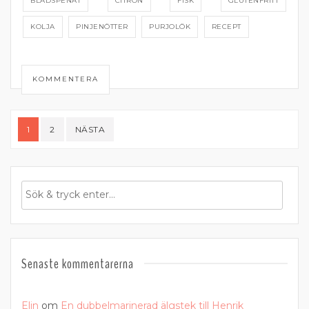
BLADSPENAT
CITRON
FISK
GLUTENFRITT
KOLJA
PINJENÖTTER
PURJOLÖK
RECEPT
KOMMENTERA
Sidnumrering
1
2
NÄSTA
för
inlägg
Senaste kommentarerna
Elin
om
En dubbelmarinerad älgstek till Henrik