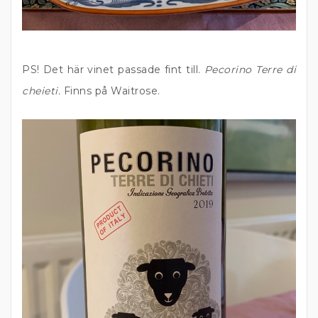
PS! Det här vinet passade fint till.
Pecorino Terre di
cheieti.
Finns på Waitrose.