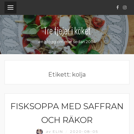
.
Tre tjejer i köket
en blogg om mat sedan 2004
Etikett:
kolja
FISKSOPPA MED SAFFRAN
FISK
OCH RÄKOR
av
ELIN
2020-08-05
/