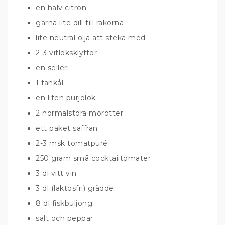
en halv citron
gärna lite dill till räkorna
lite neutral olja att steka med
2-3 vitlöksklyftor
en selleri
1 fänkål
en liten purjolök
2 normalstora morötter
ett paket saffran
2-3 msk tomatpuré
250 gram små cocktailtomater
3 dl vitt vin
3 dl (laktosfri) grädde
8 dl fiskbuljong
salt och peppar