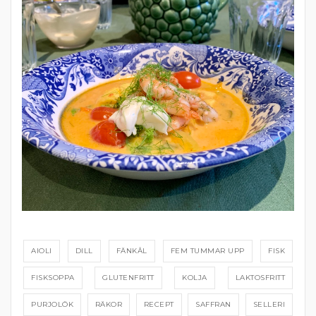
AIOLI
DILL
FÄNKÅL
FEM TUMMAR UPP
FISK
FISKSOPPA
GLUTENFRITT
KOLJA
LAKTOSFRITT
PURJOLÖK
RÄKOR
RECEPT
SAFFRAN
SELLERI