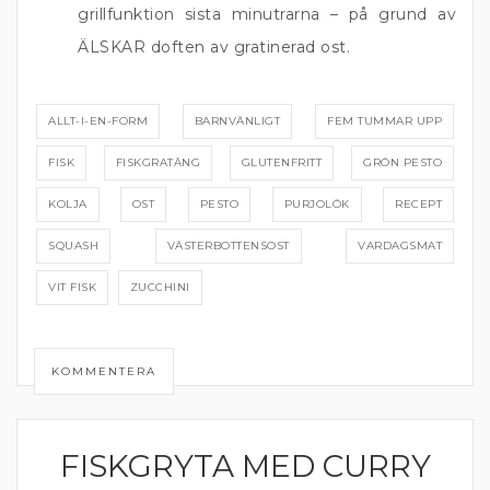
grillfunktion sista minutrarna – på grund av
ÄLSKAR doften av gratinerad ost.
ALLT-I-EN-FORM
BARNVÄNLIGT
FEM TUMMAR UPP
FISK
FISKGRATÄNG
GLUTENFRITT
GRÖN PESTO
KOLJA
OST
PESTO
PURJOLÖK
RECEPT
SQUASH
VÄSTERBOTTENSOST
VARDAGSMAT
VIT FISK
ZUCCHINI
KOMMENTERA
FISKGRYTA MED CURRY
CURRY, NUDLAR OCH WOK