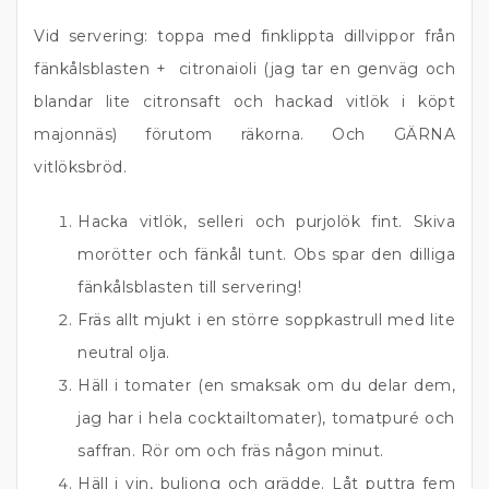
Vid servering: toppa med finklippta dillvippor från
fänkålsblasten + citronaioli (jag tar en genväg och
blandar lite citronsaft och hackad vitlök i köpt
majonnäs) förutom räkorna. Och GÄRNA
vitlöksbröd.
Hacka vitlök, selleri och purjolök fint. Skiva
morötter och fänkål tunt. Obs spar den dilliga
fänkålsblasten till servering!
Fräs allt mjukt i en större soppkastrull med lite
neutral olja.
Häll i tomater (en smaksak om du delar dem,
jag har i hela cocktailtomater), tomatpuré och
saffran. Rör om och fräs någon minut.
Häll i vin, buljong och grädde. Låt puttra fem