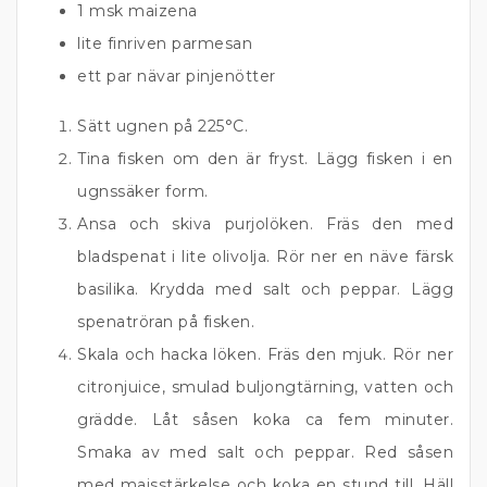
1 msk maizena
lite finriven parmesan
ett par nävar pinjenötter
Sätt ugnen på 225°C.
Tina fisken om den är fryst. Lägg fisken i en
ugnssäker form.
Ansa och skiva purjolöken. Fräs den med
bladspenat i lite olivolja. Rör ner en näve färsk
basilika. Krydda med salt och peppar. Lägg
spenatröran på fisken.
Skala och hacka löken. Fräs den mjuk. Rör ner
citronjuice, smulad buljongtärning, vatten och
grädde. Låt såsen koka ca fem minuter.
Smaka av med salt och peppar. Red såsen
med majsstärkelse och koka en stund till. Häll