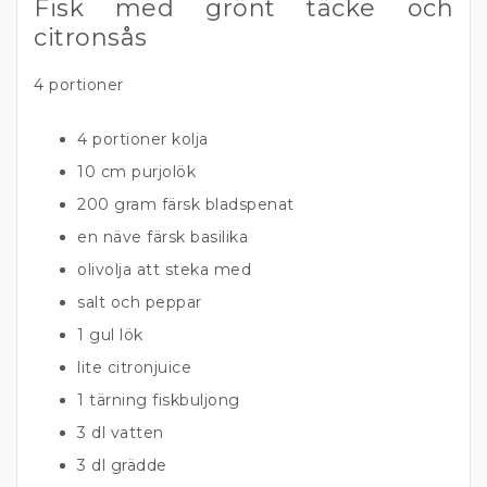
Fisk med grönt täcke och
citronsås
4 portioner
4 portioner kolja
10 cm purjolök
200 gram färsk bladspenat
en näve färsk basilika
olivolja att steka med
salt och peppar
1 gul lök
lite citronjuice
1 tärning fiskbuljong
3 dl vatten
3 dl grädde