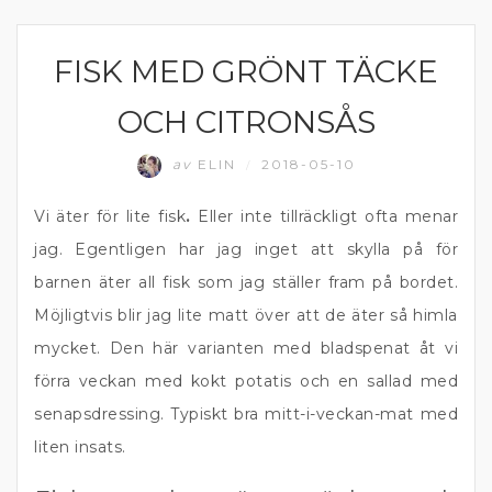
FISK MED GRÖNT TÄCKE
FISK
OCH CITRONSÅS
av
ELIN
2018-05-10
/
Vi äter för lite fisk
.
Eller inte tillräckligt ofta menar
jag. Egentligen har jag inget att skylla på för
barnen äter all fisk som jag ställer fram på bordet.
Möjligtvis blir jag lite matt över att de äter så himla
mycket. Den här varianten med bladspenat åt vi
förra veckan med kokt potatis och en sallad med
senapsdressing. Typiskt bra mitt-i-veckan-mat med
liten insats.