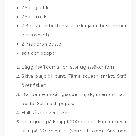
2,5 dl grädde
2,5 dl mjölk
2-3 dl västerbottensost (eller ja du bestämmer
hur mycket)
2 msk grön pesto
salt och peppar
Lägg fiskfiléerna i en stor ugnssäker form.
Skiva purjolök tunt. Tärna squash smått. Strö
över fisken.
Blanda i en skål: grädde, mjölk, riven ost och
pesto. Salta och peppra.
Häll såsen över fisken.
In i ugnen på knappt 200 grader. Min form var
klar på 20 minuter (varmluftsugn). Använde