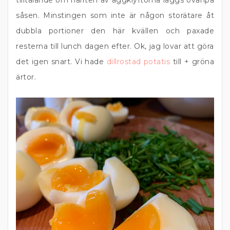
tilltalande om hälften av äggklyftorna läggs ovanpå
såsen. Minstingen som inte är någon storätare åt
dubbla portioner den här kvällen och paxade
resterna till lunch dagen efter. Ok, jag lovar att göra
det igen snart. Vi hade
dillrostad potatis
till + gröna
ärtor.