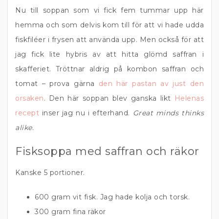
Nu till soppan som vi fick fem tummar upp här
hemma och som delvis kom till för att vi hade udda
fiskfiléer i frysen att använda upp. Men också för att
jag fick lite hybris av att hitta glömd saffran i
skafferiet. Tröttnar aldrig på kombon saffran och
tomat – prova gärna
den här pastan av just den
orsaken
. Den här soppan blev ganska likt
Helenas
recept
inser jag nu i efterhand.
Great minds thinks
alike
.
Fisksoppa med saffran och räkor
Kanske 5 portioner.
600 gram vit fisk. Jag hade kolja och torsk.
300 gram fina räkor