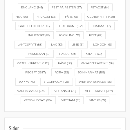
ENGLAND
(143)
FEST PÅ RESTER
(97)
FETAOST
(84)
FISK
(96)
FRUKOST
(68)
FÄRS
(68)
GLUTENFRITT
(428)
GRILLTILLBEHÖR
(103)
GULDKANT
(152)
HÖSTMAT
(65)
ITALIENSKT
(88)
KYCKLING
(75)
KÖTT
(62)
LAKTOSFRITT
(88)
LAX
(83)
LIME
(61)
LONDON
(66)
PARMESAN
(81)
PASTA
(109)
POTATIS
(69)
PRODUKTPROVER
(85)
PÅSK
(60)
RAGAZZEFAVORIT
(76)
RECEPT
(1287)
RÖRA
(62)
SOMMARMAT
(165)
SOPPA
(70)
STOCKHOLM
(128)
SVENSKA SMAKER
(65)
VARDAGSMAT
(234)
VEGANSKT
(76)
VEGETARISKT
(287)
VEGOMIDDAG
(104)
VIETNAM
(61)
VINTIPS
(74)
Sidor