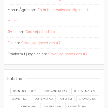
Martin Ågren
om
En dubbelmarinerad älgstek till
Henrik
Jimpa
om
God sojasås till lax
Elin
om
Saker jag tycker om #7
Charlotta Ljungblad
om
Saker jag tycker om #7
Etiketter
BARN I KÖKET
(107)
BARNVÄNLIGT
(135)
BRITTISK MAT
(65)
BRUNCH
(63)
BUFFÉMAT
(67)
CHILI
(69)
CHOKLAD
(96)
CITRON
(96)
DRESSING
(68)
EFTERRÄTT
(88)