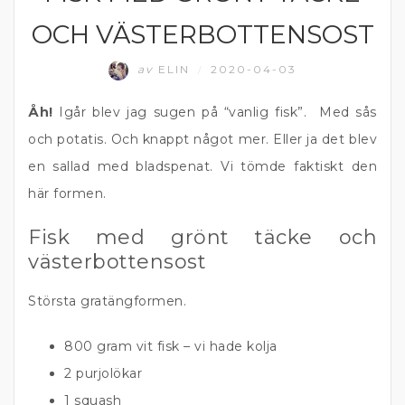
OCH VÄSTERBOTTENSOST
av
ELIN
2020-04-03
/
Åh!
Igår blev jag sugen på “vanlig fisk”. Med sås
och potatis. Och knappt något mer. Eller ja det blev
en sallad med bladspenat. Vi tömde faktiskt den
här formen.
Fisk med grönt täcke och
västerbottensost
Största gratängformen.
800 gram vit fisk – vi hade kolja
2 purjolökar
1 squash