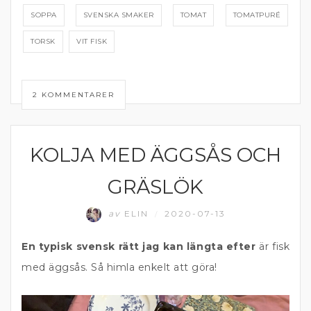
SOPPA
SVENSKA SMAKER
TOMAT
TOMATPURÉ
TORSK
VIT FISK
2 KOMMENTARER
KOLJA MED ÄGGSÅS OCH
FISK
GRÄSLÖK
av
ELIN
2020-07-13
/
En typisk svensk rätt jag kan längta efter
är fisk
med äggsås. Så himla enkelt att göra!