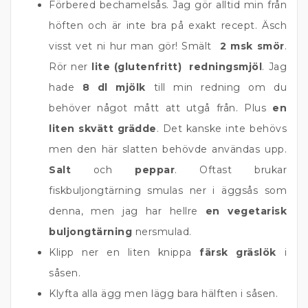
Förbered bechamelsås. Jag gör alltid min från
höften och är inte bra på exakt recept. Äsch
visst vet ni hur man gör! Smält
2 msk smör
.
Rör ner
lite (glutenfritt) redningsmjöl
. Jag
hade
8 dl mjölk
till min redning om du
behöver något mått att utgå från. Plus
en
liten skvätt grädde
. Det kanske inte behövs
men den här slatten behövde användas upp.
Salt
och
peppar
. Oftast brukar
fiskbuljongtärning smulas ner i äggsås som
denna, men jag har hellre
en vegetarisk
buljongtärning
nersmulad.
Klipp ner en liten knippa
färsk gräslök
i
såsen.
Klyfta alla ägg men lägg bara hälften i såsen.