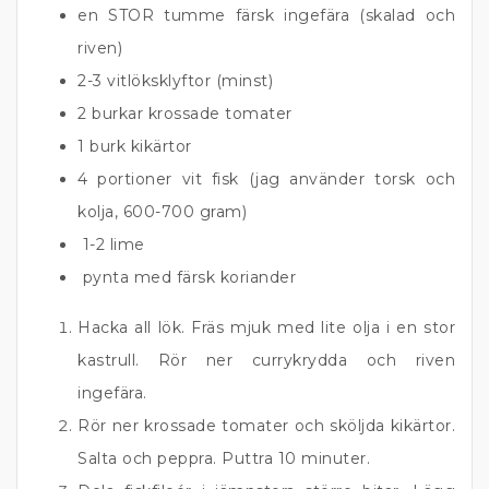
en STOR tumme färsk ingefära (skalad och
riven)
2-3 vitlöksklyftor (minst)
2 burkar krossade tomater
1 burk kikärtor
4 portioner vit fisk (jag använder torsk och
kolja, 600-700 gram)
1-2 lime
pynta med färsk koriander
Hacka all lök. Fräs mjuk med lite olja i en stor
kastrull. Rör ner currykrydda och riven
ingefära.
Rör ner krossade tomater och sköljda kikärtor.
Salta och peppra. Puttra 10 minuter.