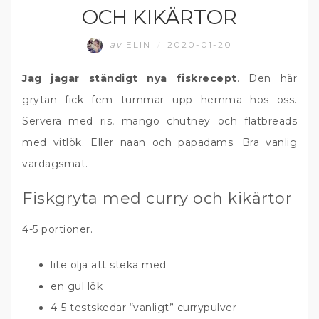
OCH KIKÄRTOR
av
ELIN
2020-01-20
/
Jag jagar ständigt nya fiskrecept
. Den här
grytan fick fem tummar upp hemma hos oss.
Servera med ris, mango chutney och flatbreads
med vitlök. Eller naan och papadams. Bra vanlig
vardagsmat.
Fiskgryta med curry och kikärtor
4-5 portioner.
lite olja att steka med
en gul lök
4-5 testskedar “vanligt” currypulver