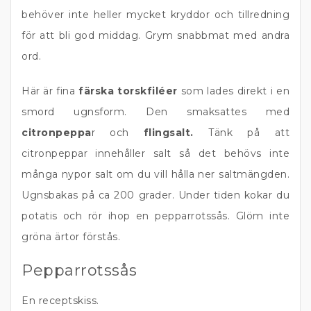
behöver inte heller mycket kryddor och tillredning
för att bli god middag. Grym snabbmat med andra
ord.
Här är fina
färska torskfiléer
som lades direkt i en
smord ugnsform. Den smaksattes med
citronpeppa
r och
flingsalt.
Tänk på att
citronpeppar innehåller salt så det behövs inte
många nypor salt om du vill hålla ner saltmängden.
Ugnsbakas på ca 200 grader. Under tiden kokar du
potatis och rör ihop en pepparrotssås. Glöm inte
gröna ärtor förstås.
Pepparrotssås
En receptskiss.