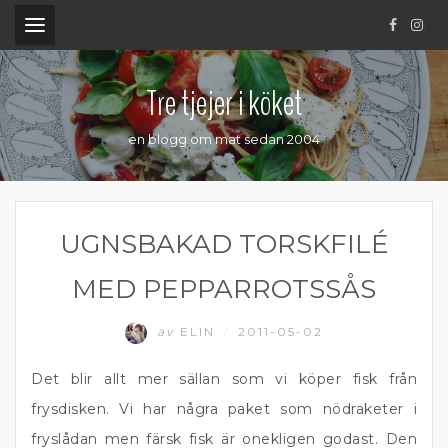
.
Tre tjejer i köket
en blogg om mat sedan 2004
UGNSBAKAD TORSKFILÉ
MED PEPPARROTSSÅS
av
ELIN
2011-05-02
/
Det blir allt mer sällan som vi köper fisk från
frysdisken. Vi har några paket som nödraketer i
fryslådan men färsk fisk är onekligen godast. Den