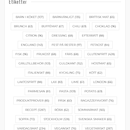
Etiketter
BARN I KÖKET
(107)
BARNVÄNLIGT
(135)
BRITTISK MAT
(65)
BRUNCH
(63)
BUFFÉMAT
(67)
CHILI
(69)
CHOKLAD
(96)
CITRON
(96)
DRESSING
(68)
EFTERRÄTT
(88)
ENGLAND
(143)
FEST PÅ RESTER
(97)
FETAOST
(84)
FISK
(96)
FRUKOST
(68)
FÄRS
(68)
GLUTENFRITT
(428)
GRILLTILLBEHÖR
(103)
GULDKANT
(152)
HÖSTMAT
(65)
ITALIENSKT
(88)
KYCKLING
(75)
KÖTT
(62)
LAKTOSFRITT
(88)
LAX
(83)
LIME
(61)
LONDON
(66)
PARMESAN
(81)
PASTA
(109)
POTATIS
(69)
PRODUKTPROVER
(85)
PÅSK
(60)
RAGAZZEFAVORIT
(76)
RECEPT
(1287)
RÖRA
(62)
SOMMARMAT
(165)
SOPPA
(70)
STOCKHOLM
(128)
SVENSKA SMAKER
(65)
VARDAGSMAT
(234)
VEGANSKT
(76)
VEGETARISKT
(287)