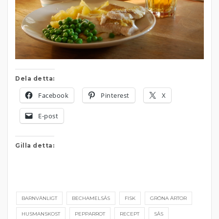
Dela detta:
Facebook
Pinterest
X
E-post
Gilla detta:
BARNVÄNLIGT
BECHAMELSÅS
FISK
GRÖNA ÄRTOR
HUSMANSKOST
PEPPARROT
RECEPT
SÅS