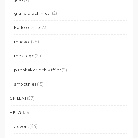
(2)
granola och musli
(23)
kaffe och te
(29)
mackor
(24)
mest ägg
(9)
pannkakor och våfflor
(15)
smoothies
(57)
GRILLAT
(139)
HELG
(44)
advent