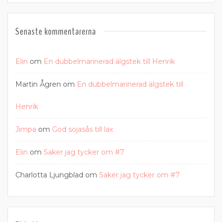
Senaste kommentarerna
Elin
om
En dubbelmarinerad älgstek till Henrik
Martin Ågren
om
En dubbelmarinerad älgstek till
Henrik
Jimpa
om
God sojasås till lax
Elin
om
Saker jag tycker om #7
Charlotta Ljungblad
om
Saker jag tycker om #7