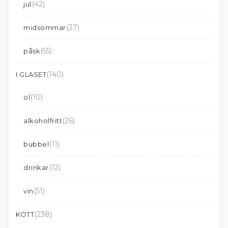
(42)
jul
(37)
midsommar
(55)
påsk
(140)
I GLASET
(10)
öl
(26)
alkoholfritt
(11)
bubbel
(12)
drinkar
(51)
vin
(238)
KÖTT