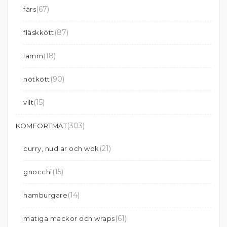
(67)
färs
(87)
fläskkött
(18)
lamm
(90)
nötkött
(15)
vilt
(303)
KOMFORTMAT
(21)
curry, nudlar och wok
(15)
gnocchi
(14)
hamburgare
(61)
matiga mackor och wraps