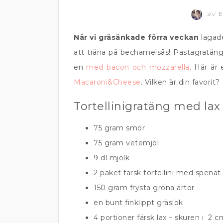
av
E
När vi gräsänkade förra veckan
lagade
att träna på bechamelsås! Pastagratäng 
en
med bacon och mozzarella
. Här är
Macaroni&Cheese
. Vilken är din favorit?
Tortellinigratäng med lax
75 gram smör
75 gram vetemjöl
9 dl mjölk
2 paket färsk tortellini med spenat
150 gram frysta gröna ärtor
en bunt finklippt gräslök
4 portioner färsk lax – skuren i 2 