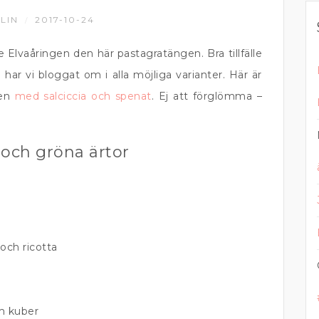
LIN
2017-10-24
/
 Elvaåringen den här pastagratängen. Bra tillfälle
har vi bloggat om i alla möjliga varianter. Här är
 en
med salciccia och spenat
. Ej att förglömma –
 och gröna ärtor
 och ricotta
cm kuber