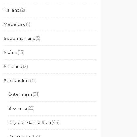
(2)
Halland
(1)
Medelpad
(5)
Södermanland
(13)
Skåne
(2)
Småland
(331)
Stockholm
(31)
Östermalm
(22)
Bromma
(44)
City och Gamla Stan
(14)
Djurgården