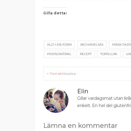
Gilla detta:
ALLT-I-EN-FORM
BECHAMELSÅS
FÄRSK PAST
PASTAGRATÄNG
RECEPT
TORTELLINI
VA
Inläggsnavigering
< Tomatillosalsa
Elin
Gillar vardagsmat utan krå
enkelt. En hel del glutenfri
Lämna en kommentar