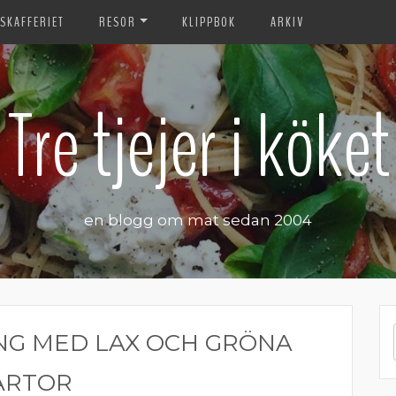
SKAFFERIET
RESOR
KLIPPBOK
ARKIV
Tre tjejer i köket
en blogg om mat sedan 2004
NG MED LAX OCH GRÖNA
ÄRTOR