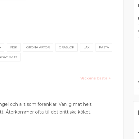
A
FISK
GRÖNA ÄRTOR
GRÄSLÖK
LAX
PASTA
RDAGSMAT
Veckans bästa >
ngel och allt som förenklar. Vanlig mat helt
tt. Återkommer ofta till det brittiska köket.