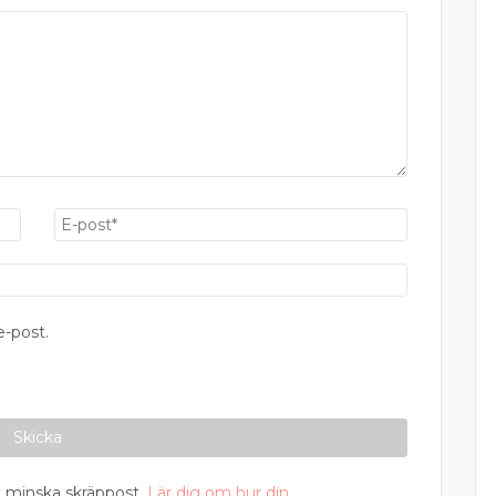
-post.
 minska skräppost.
Lär dig om hur din