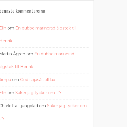
Senaste kommentarerna
Elin
om
En dubbelmarinerad älgstek till
Henrik
Martin Ågren
om
En dubbelmarinerad
älgstek till Henrik
Jimpa
om
God sojasås till lax
Elin
om
Saker jag tycker om #7
Charlotta Ljungblad
om
Saker jag tycker om
#7