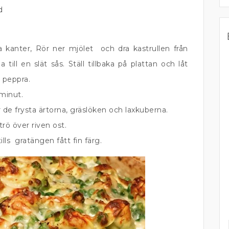
d
kanter, Rör ner mjölet och dra kastrullen från
ill en slät sås. Ställ tillbaka på plattan och låt
h peppra.
 minut.
 de frysta ärtorna, gräslöken och laxkuberna.
trö över riven ost.
ills gratängen fått fin färg.