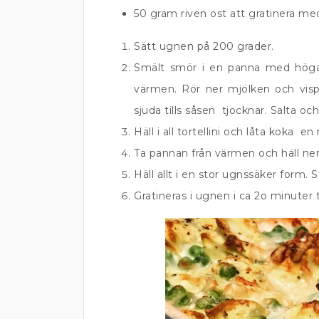
50 gram riven ost att gratinera me
Sätt ugnen på 200 grader.
Smält smör i en panna med höga 
värmen. Rör ner mjölken och vispa t
sjuda tills såsen tjocknar. Salta oc
Häll i all tortellini och låta koka en
Ta pannan från värmen och häll ner
Häll allt i en stor ugnssäker form. S
Gratineras i ugnen i ca 2o minuter t