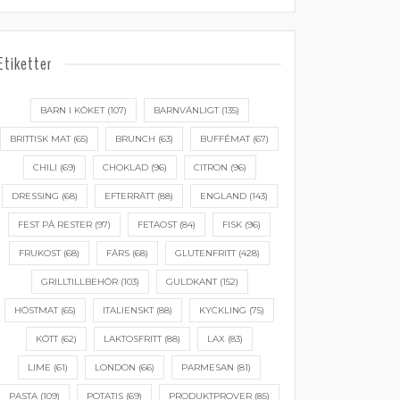
Etiketter
BARN I KÖKET
(107)
BARNVÄNLIGT
(135)
BRITTISK MAT
(65)
BRUNCH
(63)
BUFFÉMAT
(67)
CHILI
(69)
CHOKLAD
(96)
CITRON
(96)
DRESSING
(68)
EFTERRÄTT
(88)
ENGLAND
(143)
FEST PÅ RESTER
(97)
FETAOST
(84)
FISK
(96)
FRUKOST
(68)
FÄRS
(68)
GLUTENFRITT
(428)
GRILLTILLBEHÖR
(103)
GULDKANT
(152)
HÖSTMAT
(65)
ITALIENSKT
(88)
KYCKLING
(75)
KÖTT
(62)
LAKTOSFRITT
(88)
LAX
(83)
LIME
(61)
LONDON
(66)
PARMESAN
(81)
PASTA
(109)
POTATIS
(69)
PRODUKTPROVER
(85)