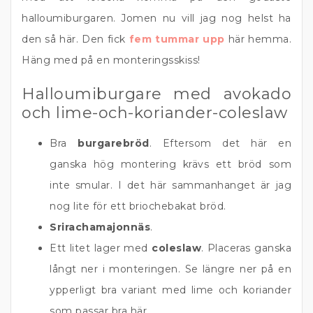
halloumiburgaren. Jomen nu vill jag nog helst ha
den så här. Den fick
fem tummar upp
här hemma.
Häng med på en monteringsskiss!
Halloumiburgare med avokado
och lime-och-koriander-coleslaw
Bra
burgarebröd
. Eftersom det här en
ganska hög montering krävs ett bröd som
inte smular. I det här sammanhanget är jag
nog lite för ett briochebakat bröd.
Srirachamajonnäs
.
Ett litet lager med
coleslaw
. Placeras ganska
långt ner i monteringen. Se längre ner på en
ypperligt bra variant med lime och koriander
som passar bra här.