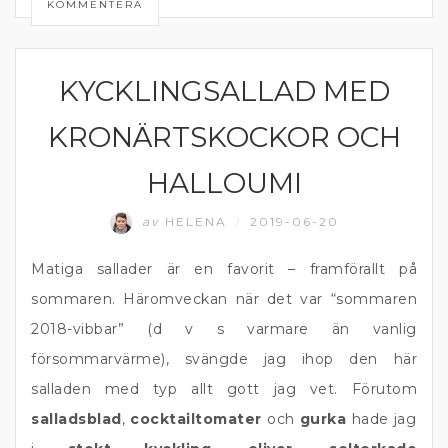
KOMMENTERA
KYCKLINGSALLAD MED
DIPP OCH RÖROR
KRONÄRTSKOCKOR OCH
HALLOUMI
av
HELENA
2019-06-20
/
Matiga sallader är en favorit – framförallt på
sommaren. Häromveckan när det var “sommaren
2018-vibbar” (d v s varmare än vanlig
försommarvärme), svängde jag ihop den här
salladen med typ allt gott jag vet. Förutom
salladsblad
,
cocktailtomater
och
gurka
hade jag