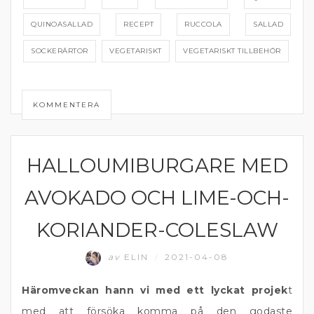
QUINOASALLAD
RECEPT
RUCCOLA
SALLAD
SOCKERÄRTOR
VEGETARISKT
VEGETARISKT TILLBEHÖR
KOMMENTERA
HALLOUMIBURGARE MED
HAMBURGARE
AVOKADO OCH LIME-OCH-
KORIANDER-COLESLAW
av
ELIN
2021-04-08
/
Häromveckan hann vi med ett lyckat projek
t
med att försöka komma på den godaste