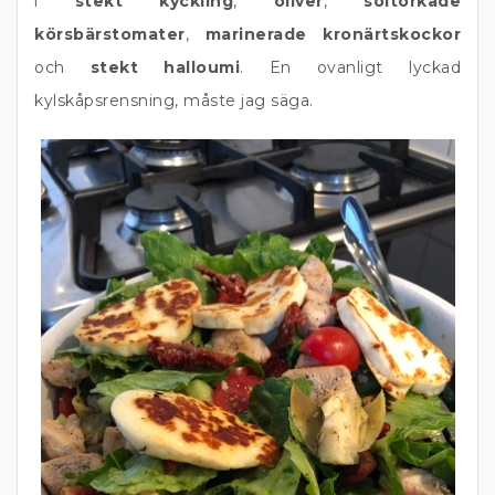
i
stekt kyckling
,
oliver
,
soltorkade
körsbärstomater
,
marinerade kronärtskockor
och
stekt halloumi
. En ovanligt lyckad
kylskåpsrensning, måste jag säga.