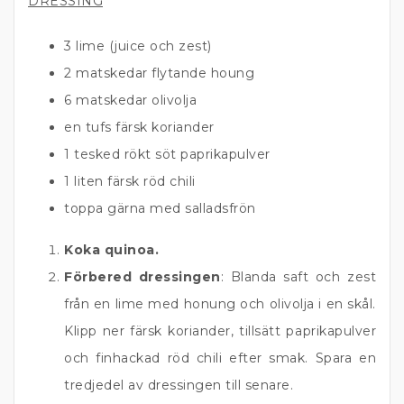
DRESSING
3 lime (juice och zest)
2 matskedar flytande houng
6 matskedar olivolja
en tufs färsk koriander
1 tesked rökt söt paprikapulver
1 liten färsk röd chili
toppa gärna med salladsfrön
Koka quinoa.
Förbered dressingen
: Blanda saft och zest
från en lime med honung och olivolja i en skål.
Klipp ner färsk koriander, tillsätt paprikapulver
och finhackad röd chili efter smak. Spara en
tredjedel av dressingen till senare.