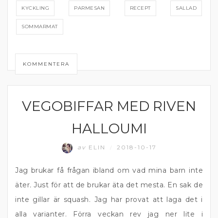
KYCKLING
PARMESAN
RECEPT
SALLAD
SOMMARMAT
KOMMENTERA
VEGOBIFFAR MED RIVEN
VEGETARISK MIDDAG
HALLOUMI
av
ELIN
2018-10-17
/
Jag brukar få frågan ibland om vad mina barn inte
äter
.
Just för att de brukar äta det mesta. En sak de
inte gillar är squash. Jag har provat att laga det i
alla varianter. Förra veckan rev jag ner lite i