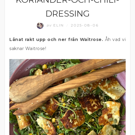
DRESSING
av
ELIN
2025-08-06
/
Lånat rakt upp och ner från Waitrose.
Åh vad vi
saknar Waitrose!