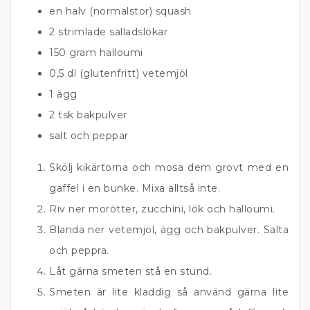
en halv (normalstor) squash
2 strimlade salladslökar
150 gram halloumi
0,5 dl (glutenfritt) vetemjöl
1 ägg
2 tsk bakpulver
salt och peppar
Skölj kikärtorna och mosa dem grovt med en
gaffel i en bunke. Mixa alltså inte.
Riv ner morötter, zucchini, lök och halloumi.
Blanda ner vetemjöl, ägg och bakpulver. Salta
och peppra.
Låt gärna smeten stå en stund.
Smeten är lite kladdig så använd gärna lite