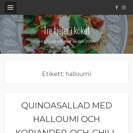
.
Tre tjejer i köket
en blogg om mat sedan 2004
Etikett:
halloumi
QUINOASALLAD MED
GRÖNA TILLBEHÖR
HALLOUMI OCH
KORIANDER-OCH-CHILI-