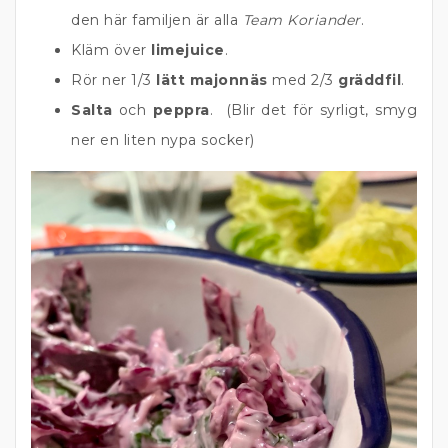
den här familjen är alla
Team Koriander
.
Kläm över
limejuice
.
Rör ner 1/3
lätt majonnäs
med 2/3
gräddfil
.
Salta
och
peppra
. (Blir det för syrligt, smyg
ner en liten nypa socker)