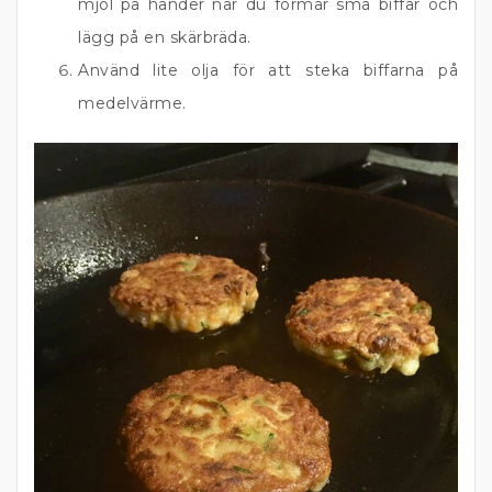
mjöl på händer när du formar små biffar och
lägg på en skärbräda.
Använd lite olja för att steka biffarna på
medelvärme.