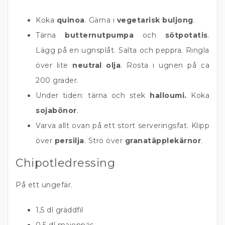
Koka
quinoa
. Gärna i
vegetarisk buljong
.
Tärna
butternutpumpa
och
sötpotatis
.
Lägg på en ugnsplåt. Salta och peppra. Ringla
över lite
neutral olja
. Rosta i ugnen på ca
200 grader.
Under tiden: tärna och stek
halloumi.
Koka
sojabönor
.
Varva allt ovan på ett stort serveringsfat. Klipp
över
persilja
. Strö över
granatäpplekärnor
.
Chipotledressing
På ett ungefär.
1,5 dl gräddfil