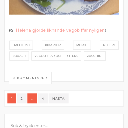
PS!
!
Helena gjorde liknande vegobiffar nyligen
HALLOUMI
KIKÄRTOR
MOROT
RECEPT
SQUASH
VEGOBIFFAR OCH FRITTERS
ZUCCHINI
2 KOMMENTARER
Sidnumrering
1
2
…
4
NÄSTA
för
inlägg