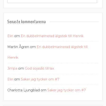
Senaste kommentarerna
Elin
om
En dubbelmarinerad älgstek till Henrik
Martin Ågren
om
En dubbelmarinerad älgstek till
Henrik
Jimpa
om
God sojasås till lax
Elin
om
Saker jag tycker om #7
Charlotta Ljungblad
om
Saker jag tycker om #7