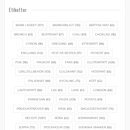
Etiketter
BARN I KÖKET
(107)
BARNVÄNLIGT
(135)
BRITTISK MAT
(65)
BRUNCH
(63)
BUFFÉMAT
(67)
CHILI
(69)
CHOKLAD
(96)
CITRON
(96)
DRESSING
(68)
EFTERRÄTT
(88)
ENGLAND
(143)
FEST PÅ RESTER
(97)
FETAOST
(84)
FISK
(96)
FRUKOST
(68)
FÄRS
(68)
GLUTENFRITT
(428)
GRILLTILLBEHÖR
(103)
GULDKANT
(152)
HÖSTMAT
(65)
ITALIENSKT
(88)
KYCKLING
(75)
KÖTT
(62)
LAKTOSFRITT
(88)
LAX
(83)
LIME
(61)
LONDON
(66)
PARMESAN
(81)
PASTA
(109)
POTATIS
(69)
PRODUKTPROVER
(85)
PÅSK
(60)
RAGAZZEFAVORIT
(76)
RECEPT
(1287)
RÖRA
(62)
SOMMARMAT
(165)
SOPPA
(70)
STOCKHOLM
(128)
SVENSKA SMAKER
(65)