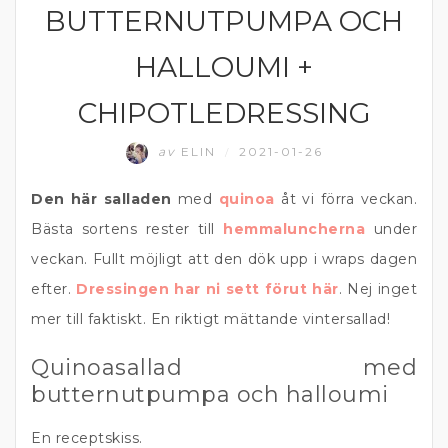
BUTTERNUTPUMPA OCH
HALLOUMI +
CHIPOTLEDRESSING
av
ELIN
2021-01-26
/
Den här salladen
med
quinoa
åt vi förra veckan.
Bästa sortens rester till
hemmaluncherna
under
veckan. Fullt möjligt att den dök upp i wraps dagen
efter.
Dressingen har ni sett förut här
. Nej inget
mer till faktiskt. En riktigt mättande vintersallad!
Quinoasallad med
butternutpumpa och halloumi
En receptskiss.