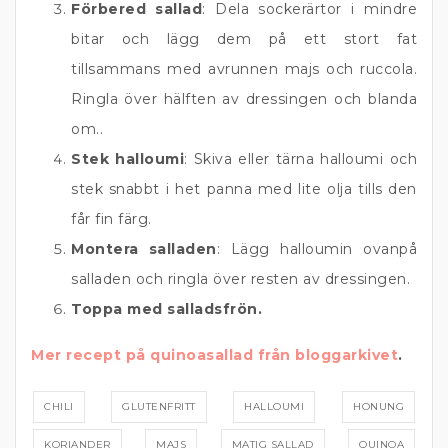
Förbered sallad
: Dela sockerärtor i mindre
bitar och lägg dem på ett stort fat
tillsammans med avrunnen majs och ruccola.
Ringla över hälften av dressingen och blanda
om..
Stek halloumi
: Skiva eller tärna halloumi och
stek snabbt i het panna med lite olja tills den
får fin färg.
Montera salladen
: Lägg halloumin ovanpå
salladen och ringla över resten av dressingen.
Toppa med salladsfrön.
Mer recept på quinoasallad från bloggarkivet
.
CHILI
GLUTENFRITT
HALLOUMI
HONUNG
KORIANDER
MAJS
MATIG SALLAD
QUINOA