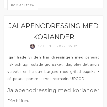
KOMMENTERA
JALAPENODRESSING MED
DIPP OCH RÖROR
KORIANDER
av
ELIN
2022-05-12
/
Igår hade vi den här dressingen med
panerad
fisk och ugnrostade grönsaker. Idag blev det andra
varvet i en halloumiburgare med grillad paprika +
sötpotatis pommes med rosmarin. URGOD.
Jalapenodressing med koriander
Från höften.