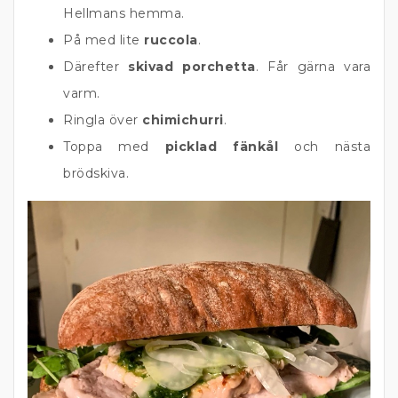
Hellmans hemma.
På med lite
ruccola
.
Därefter
skivad porchetta
. Får gärna vara
varm.
Ringla över
chimichurri
.
Toppa med
picklad fänkål
och nästa
brödskiva.