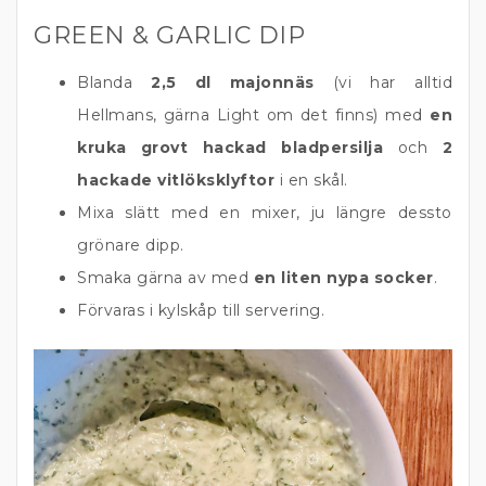
GREEN & GARLIC DIP
Blanda
2,5 dl majonnäs
(vi har alltid
Hellmans, gärna Light om det finns) med
en
kruka grovt hackad bladpersilja
och
2
hackade vitlöksklyftor
i en skål.
Mixa slätt med en mixer, ju längre dessto
grönare dipp.
Smaka gärna av med
en liten nypa socker
.
Förvaras i kylskåp till servering.