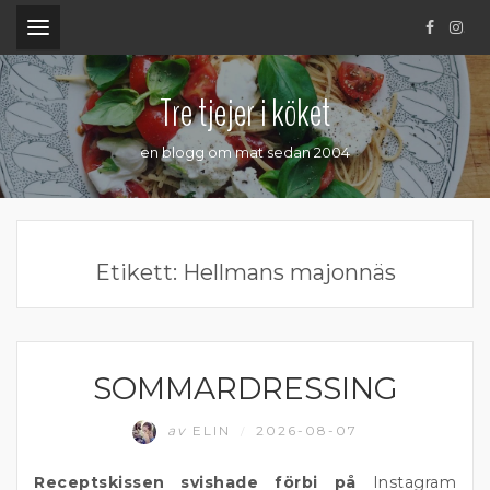
.
Tre tjejer i köket
en blogg om mat sedan 2004
Etikett:
Hellmans majonnäs
SOMMARDRESSING
DRESSING
av
ELIN
2026-08-07
/
Receptskissen svishade förbi på
Instagram