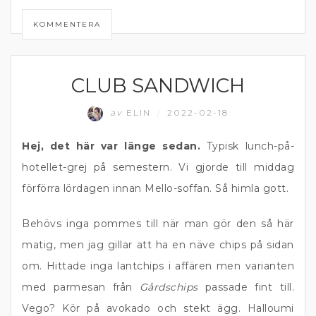
KOMMENTERA
CLUB SANDWICH
KOMFORTMAT
av
ELIN
2022-02-18
/
Hej, det här var länge sedan.
Typisk lunch-på-
hotellet-grej på semestern. Vi gjorde till middag
förförra lördagen innan Mello-soffan. Så himla gott.
Behövs inga pommes till när man gör den så här
matig, men jag gillar att ha en näve chips på sidan
om. Hittade inga lantchips i affären men varianten
med parmesan från
Gårdschips
passade fint till.
Vego? Kör på avokado och stekt ägg. Halloumi