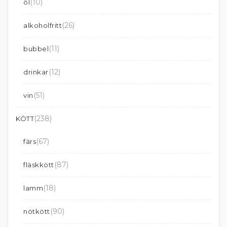
(10)
öl
(26)
alkoholfritt
(11)
bubbel
(12)
drinkar
(51)
vin
(238)
KÖTT
(67)
färs
(87)
fläskkött
(18)
lamm
(90)
nötkött