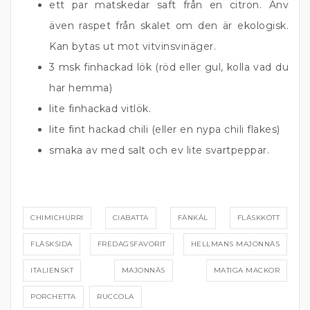
ett par matskedar saft från en citron. Anv
även raspet från skalet om den är ekologisk.
Kan bytas ut mot vitvinsvinäger.
3 msk
finhackad lök (röd eller gul, kolla vad du
har hemma)
lite
finhackad vitlök.
lite fint hackad chili (eller en nypa chili flakes)
smaka av med salt och ev lite svartpeppar.
CHIMICHURRI
CIABATTA
FÄNKÅL
FLÄSKKÖTT
FLÄSKSIDA
FREDAGSFAVORIT
HELLMANS MAJONNÄS
ITALIENSKT
MAJONNÄS
MATIGA MACKOR
PORCHETTA
RUCCOLA