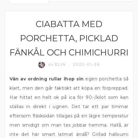
CIABATTA MED
DIPP OCH RÖROR
PORCHETTA, PICKLAD
FÄNKÅL OCH CHIMICHURRI
av
ELIN
2022-01-26
/
Vän av ordning rullar ihop sin
egen porchetta så
klart, men den går faktiskt att köpa en förpreppad.
Har hittat en helt ok på ica för 90:-/kilot som kan
ställas in direkt i ugnen. Det tar ett par timmar
eftersom fläsksidan tillagas på en lägre temperatur
men smidigt om man tex jobbar hemma. Hallå, är
inte det här smart latmat ändå? Grillad halloumi