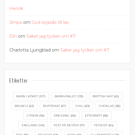
Henrik
Jimpa
om
God sojasås till lax
Elin
om
Saker jag tycker om #7
Charlotta Ljungblad
om
Saker jag tycker om #7
Etiketter
BARN I KÖKET
(107)
BARNVÄNLIGT
(135)
BRITTISK MAT
(65)
BRUNCH
(63)
BUFFÉMAT
(67)
CHILI
(69)
CHOKLAD
(96)
CITRON
(96)
DRESSING
(68)
EFTERRÄTT
(88)
ENGLAND
(143)
FEST PÅ RESTER
(97)
FETAOST
(84)
FISK
(96)
FRUKOST
(68)
FÄRS
(68)
GLUTENFRITT
(428)