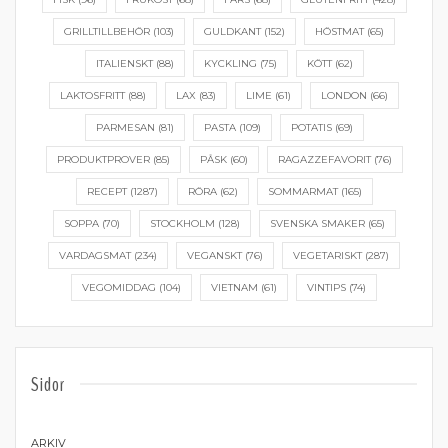
GRILLTILLBEHÖR
(103)
GULDKANT
(152)
HÖSTMAT
(65)
ITALIENSKT
(88)
KYCKLING
(75)
KÖTT
(62)
LAKTOSFRITT
(88)
LAX
(83)
LIME
(61)
LONDON
(66)
PARMESAN
(81)
PASTA
(109)
POTATIS
(69)
PRODUKTPROVER
(85)
PÅSK
(60)
RAGAZZEFAVORIT
(76)
RECEPT
(1287)
RÖRA
(62)
SOMMARMAT
(165)
SOPPA
(70)
STOCKHOLM
(128)
SVENSKA SMAKER
(65)
VARDAGSMAT
(234)
VEGANSKT
(76)
VEGETARISKT
(287)
VEGOMIDDAG
(104)
VIETNAM
(61)
VINTIPS
(74)
Sidor
ARKIV