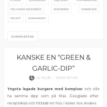
CITRON
DIJONSENAP
DRESSING
FULPARMESAN
HELLMANS MAJONNÄS
MAJONNÄS
PARMESAN
RECEPT
SOMMARMAT
KOMMENTERA
KANSKE EN “GREEN &
DIPP OCH RÖROR
GARLIC-DIP”
av
ELIN
2023-07-20
/
Yngsta lagade burgare med kompisar
och ville
ha samma dipp som på Max. Googlade efter
receptskiss och hittade en hos
I köket hos Anders
.