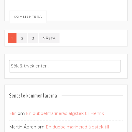
KOMMENTERA
Sidnumrering
1
2
3
NÄSTA
för
inlägg
Senaste kommentarerna
Elin
om
En dubbelmarinerad älgstek till Henrik
Martin Ågren
om
En dubbelmarinerad älgstek till