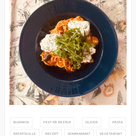
BURRATA
FEST PÅ RESTER
OLIVER
PASTA
RATATOUILLE
RECEPT
SOMMARMAT
VEGETARISKT