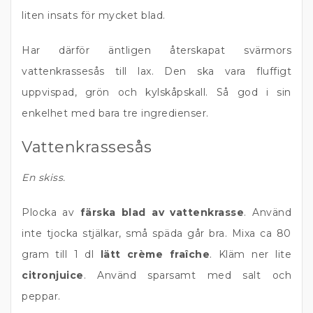
liten insats för mycket blad.
Har därför äntligen återskapat svärmors
vattenkrassesås till lax. Den ska vara fluffigt
uppvispad, grön och kylskåpskall. Så god i sin
enkelhet med bara tre ingredienser.
Vattenkrassesås
En skiss.
Plocka av
färska blad av vattenkrasse
. Använd
inte tjocka stjälkar, små späda går bra. Mixa ca 80
gram till 1 dl
lätt crème fraîche
. Kläm ner lite
citronjuice
. Använd sparsamt med salt och
peppar.