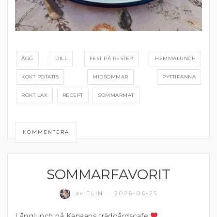
ÄGG
DILL
FEST PÅ RESTER
HEMMALUNCH
KOKT POTATIS
MIDSOMMAR
PYTTIPANNA
RÖKT LAX
RECEPT
SOMMARMAT
KOMMENTERA
SOMMARFAVORIT
ÄTA UTE
av
ELIN
2026-06-25
/
Långlunch på Kanaans trädgårdscafe
.