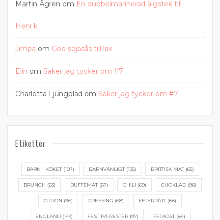
Martin Ågren
om
En dubbelmarinerad älgstek till
Henrik
Jimpa
om
God sojasås till lax
Elin
om
Saker jag tycker om #7
Charlotta Ljungblad
om
Saker jag tycker om #7
Etiketter
BARN I KÖKET
(107)
BARNVÄNLIGT
(135)
BRITTISK MAT
(65)
BRUNCH
(63)
BUFFÉMAT
(67)
CHILI
(69)
CHOKLAD
(96)
CITRON
(96)
DRESSING
(68)
EFTERRÄTT
(88)
ENGLAND
(143)
FEST PÅ RESTER
(97)
FETAOST
(84)