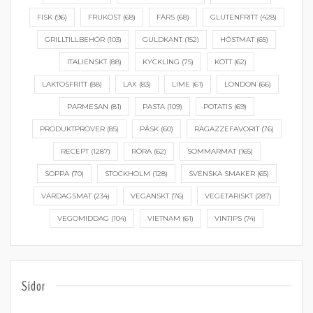
FISK
(96)
FRUKOST
(68)
FÄRS
(68)
GLUTENFRITT
(428)
GRILLTILLBEHÖR
(103)
GULDKANT
(152)
HÖSTMAT
(65)
ITALIENSKT
(88)
KYCKLING
(75)
KÖTT
(62)
LAKTOSFRITT
(88)
LAX
(83)
LIME
(61)
LONDON
(66)
PARMESAN
(81)
PASTA
(109)
POTATIS
(69)
PRODUKTPROVER
(85)
PÅSK
(60)
RAGAZZEFAVORIT
(76)
RECEPT
(1287)
RÖRA
(62)
SOMMARMAT
(165)
SOPPA
(70)
STOCKHOLM
(128)
SVENSKA SMAKER
(65)
VARDAGSMAT
(234)
VEGANSKT
(76)
VEGETARISKT
(287)
VEGOMIDDAG
(104)
VIETNAM
(61)
VINTIPS
(74)
Sidor