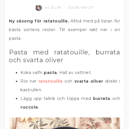
av
ELIN
2026-06-27
/
Ny säsong för ratatouille.
Alltid med på listan för
bästa sortens rester. Till exempel rakt ner i en
pasta.
Pasta med ratatouille, burrata
och svarta oliver
Koka valfri
pasta
. Häll av vattnet.
Rör ner
ratatouille
och
svarta oliver
direkt i
kastrullen.
Lägg upp tallrik och toppa med
burrata
och
ruccola
.