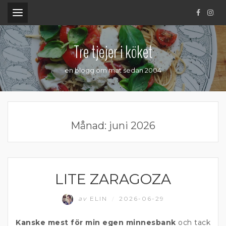
.
Tre tjejer i köket
en blogg om mat sedan 2004
Månad:
juni 2026
LITE ZARAGOZA
SPANIEN
av
ELIN
2026-06-29
/
Kanske mest för min egen minnesbank
och tack