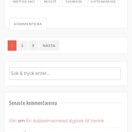
BRITTISK MAT
RECEPT
SVÄRMOR
VATTENKRASSE
KOMMENTERA
Sidnumrering
1
2
3
NÄSTA
för
inlägg
Senaste kommentarerna
Elin
om
En dubbelmarinerad älgstek till Henrik