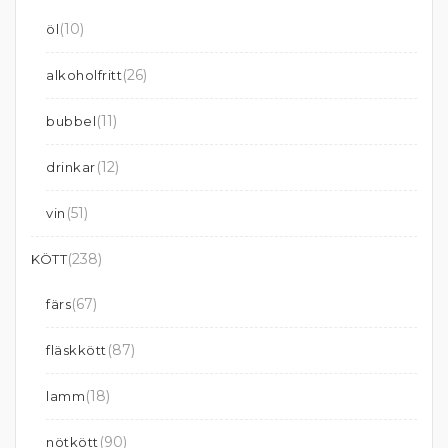
(10)
öl
(26)
alkoholfritt
(11)
bubbel
(12)
drinkar
(51)
vin
(238)
KÖTT
(67)
färs
(87)
fläskkött
(18)
lamm
(90)
nötkött