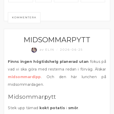
KOMMENTERA
MIDSOMMARPYTT
FISK
av
ELIN
2026-06-25
/
Finns ingen högtidshelg planerad utan
fokus på
vad vi ska göra med resterna redan i förväg. Älskar
midsommardipp
. Och den här lunchen på
midsommardagen.
Midsommarpytt
Stek upp tärnad
kokt potatis
i
smör
.