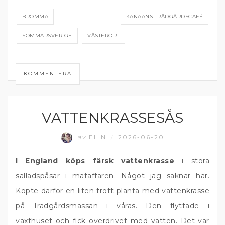
BROMMA
KANAANS TRÄDGÅRDSCAFÉ
SOMMARSVERIGE
VÄSTERORT
KOMMENTERA
VATTENKRASSESÅS
DIPP OCH RÖROR
av
ELIN
2026-06-20
/
I England köps färsk vattenkrasse
i stora
salladspåsar i mataffären. Något jag saknar här.
Köpte därför en liten trött planta med vattenkrasse
på Trädgårdsmässan i våras. Den flyttade i
växthuset och fick överdrivet med vatten. Det var