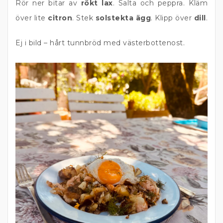
Rör ner bitar av
rökt lax
. Salta och peppra. Kläm
över lite
citron
. Stek
solstekta ägg
. Klipp över
dill
.
Ej i bild – hårt tunnbröd med västerbottenost.