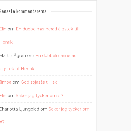
Senaste kommentarerna
Elin
om
En dubbelmarinerad älgstek till
Henrik
Martin Ågren
om
En dubbelmarinerad
älgstek till Henrik
Jimpa
om
God sojasås till lax
Elin
om
Saker jag tycker om #7
Charlotta Ljungblad
om
Saker jag tycker om
#7