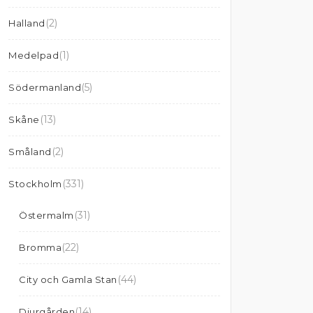
(2)
Halland
(1)
Medelpad
(5)
Södermanland
(13)
Skåne
(2)
Småland
(331)
Stockholm
(31)
Östermalm
(22)
Bromma
(44)
City och Gamla Stan
(14)
Djurgården