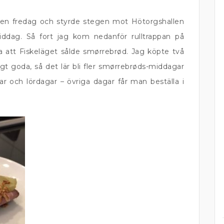
 en fredag och styrde stegen mot Hötorgshallen
middag. Så fort jag kom nedanför rulltrappan på
cka att Fiskeläget sålde smørrebrød. Jag köpte två
t goda, så det lär bli fler smørrebrøds-middagar
r och lördagar – övriga dagar får man beställa i