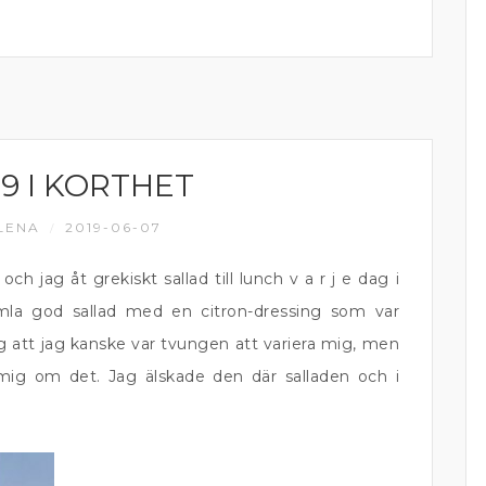
19 I KORTHET
LENA
2019-06-07
/
 jag åt grekiskt sallad till lunch v a r j e dag i
imla god sallad med en citron-dressing som var
ag att jag kanske var tvungen att variera mig, men
mig om det. Jag älskade den där salladen och i