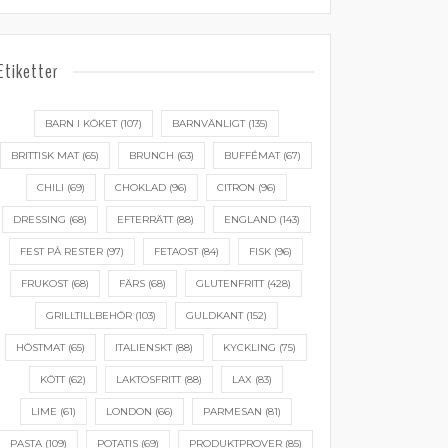
Etiketter
BARN I KÖKET
(107)
BARNVÄNLIGT
(135)
BRITTISK MAT
(65)
BRUNCH
(63)
BUFFÉMAT
(67)
CHILI
(69)
CHOKLAD
(96)
CITRON
(96)
DRESSING
(68)
EFTERRÄTT
(88)
ENGLAND
(143)
FEST PÅ RESTER
(97)
FETAOST
(84)
FISK
(96)
FRUKOST
(68)
FÄRS
(68)
GLUTENFRITT
(428)
GRILLTILLBEHÖR
(103)
GULDKANT
(152)
HÖSTMAT
(65)
ITALIENSKT
(88)
KYCKLING
(75)
KÖTT
(62)
LAKTOSFRITT
(88)
LAX
(83)
LIME
(61)
LONDON
(66)
PARMESAN
(81)
PASTA
(109)
POTATIS
(69)
PRODUKTPROVER
(85)