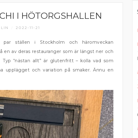
CHI I HÖTORGSHALLEN
LIN
2022-11-21
/
par ställen i Stockholm och häromveckan
å en av deras restauranger som är längst ner och
 Typ “nästan allt” är glutenfritt – kolla vad som
äscha upplägget och variation på smaker. Ännu en