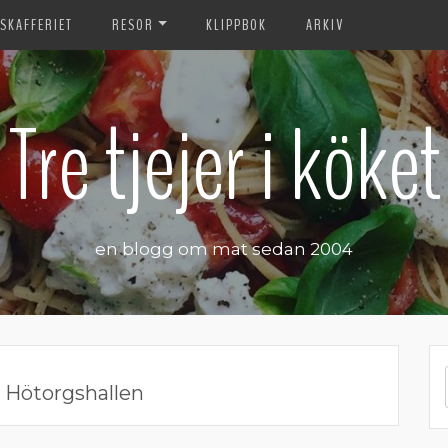
SKAFFERIET
RESOR
KLIPPBOK
ARKIV
Tre tjejer i köket
en blogg om mat sedan 2004
:
Hötorgshallen