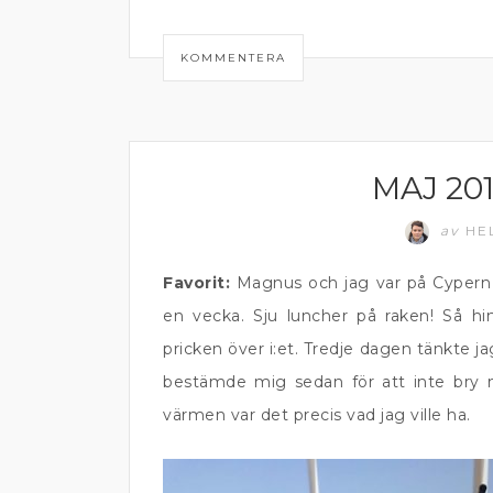
KOMMENTERA
MAJ 20
MATPRAT
av
HE
Favorit:
Magnus och jag var på Cypern och
en vecka. Sju luncher på raken! Så h
pricken över i:et. Tredje dagen tänkte j
bestämde mig sedan för att inte bry 
värmen var det precis vad jag ville ha.