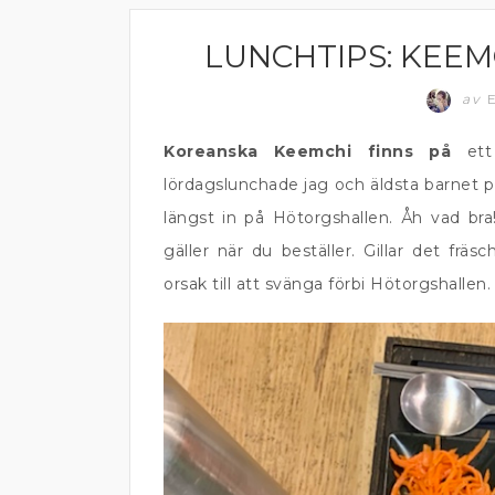
LUNCHTIPS: KEEM
ÄTA UTE
av
E
Koreanska Keemchi finns på
ett 
lördagslunchade jag och äldsta barnet p
längst in på Hötorgshallen. Åh vad bra!
gäller när du beställer. Gillar det fr
orsak till att svänga förbi Hötorgshallen.