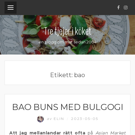
.
Tre tjejer i köket
en blogg om mat sedan 2004
Etikett:
bao
BAO BUNS MED BULGOGI
FLÄSKKÖTT
av
ELIN
2023-05-05
/
Att jag mellanlandar rätt ofta
på
Asian Market