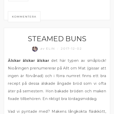
KOMMENTERA
STEAMED BUNS
KOMFORTMAT
av
ELIN
2017-12-02
/
Älskar älskar älskar
det här typen av småplock!
Nioåringen prenumererar på Allt om Mat (gissar att
ingen är förvånad) och i förra numret finns ett bra
recept på dessa älskade ångade bröd som vi ofta
äter på semestern. Hon bakade bröden och maken
fixade tillbehören. En riktigt bra lördagsmiddag.
Vad vi pyntade med? Makens långkokta fläskkött,