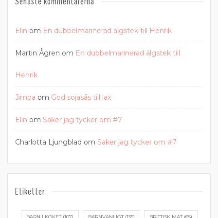
Senaste kommentarerna
Elin
om
En dubbelmarinerad älgstek till Henrik
Martin Ågren
om
En dubbelmarinerad älgstek till
Henrik
Jimpa
om
God sojasås till lax
Elin
om
Saker jag tycker om #7
Charlotta Ljungblad
om
Saker jag tycker om #7
Etiketter
BARN I KÖKET
(107)
BARNVÄNLIGT
(135)
BRITTISK MAT
(65)