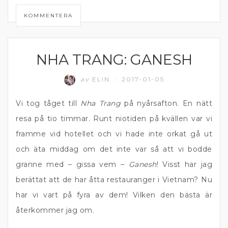
KOMMENTERA
NHA TRANG: GANESH
RESOR
av
ELIN
2017-01-05
/
Vi tog tåget till
Nha Trang
på nyårsafton. En nätt
resa på tio timmar. Runt niotiden på kvällen var vi
framme vid hotellet och vi hade inte orkat gå ut
och äta middag om det inte var så att vi bodde
granne med – gissa vem –
Ganesh
! Visst har jag
berättat att de har åtta restauranger i Vietnam? Nu
har vi vart på fyra av dem! Vilken den bästa är
återkommer jag om.