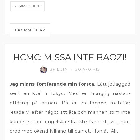
STEAMED BUNS
1 KOMMENTAR
HCMC: MISSA INTE BAOZI!
RESOR
av
ELIN
2017-01-15
/
Jag minns fortfarande min första.
Lätt jetlaggad
sent en kväll i Tokyo. Med en hungrig nästan-
ettåring på armen. På en nattöppen mataffär
letade vi efter något att äta och mannen som inte
kunde ett ord engelska sträckte fram ett vitt runt
bröd med okänd fyllning till barnet. Hon åt. Allt.