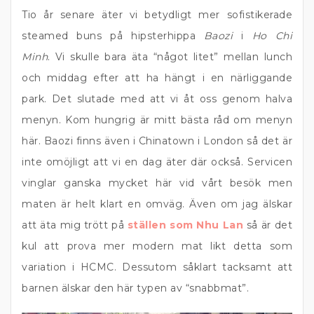
Tio år senare äter vi betydligt mer sofistikerade
steamed buns på hipsterhippa
Baozi
i
Ho Chi
Minh
. Vi skulle bara äta “något litet” mellan lunch
och middag efter att ha hängt i en närliggande
park. Det slutade med att vi åt oss genom halva
menyn. Kom hungrig är mitt bästa råd om menyn
här. Baozi finns även i Chinatown i London så det är
inte omöjligt att vi en dag äter där också. Servicen
vinglar ganska mycket här vid vårt besök men
maten är helt klart en omväg. Även om jag älskar
att äta mig trött på
ställen som Nhu Lan
så är det
kul att prova mer modern mat likt detta som
variation i HCMC. Dessutom såklart tacksamt att
barnen älskar den här typen av “snabbmat”.