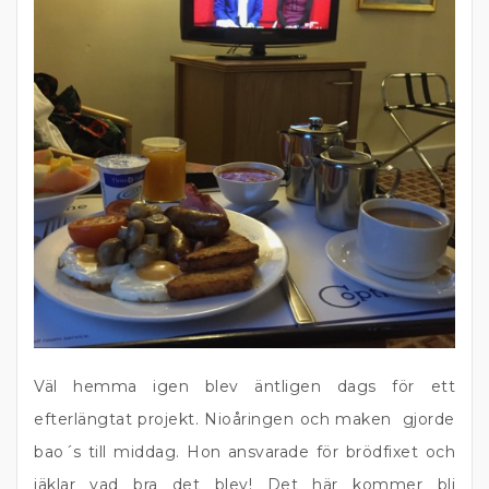
Väl hemma igen blev äntligen dags för ett
efterlängtat projekt. Nioåringen och maken gjorde
bao´s till middag. Hon ansvarade för brödfixet och
jäklar vad bra det blev! Det här kommer bli