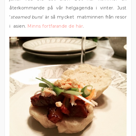
återkommande på vår helgagenda i vinter. Just
‘
steamed buns
‘ är så mycket matminnen från resor
i asien.
Minns fortfarande de här
.