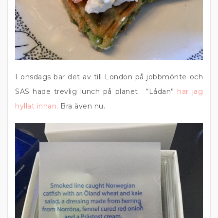
I onsdags bar det av till London på jobbmönte och
SAS hade trevlig lunch på planet. “Lådan”
har jag
hyllat innan
. Bra även nu.