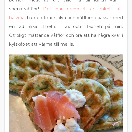
barnen mest av allt ville ha till lunch var –
spenatvåfflor!
Det här receptet är enkelt att
halvera
, barnen fixar själva och våfflorna passar med
en rad olika tillbehör. Lax och labneh på min.
Otroligt mättande våfflor och bra att ha några kvar i
kylskåpet att värma till mellis.