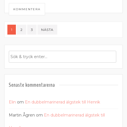
KOMMENTERA
Sidnumrering
1
2
3
NÄSTA
för
inlägg
Senaste kommentarerna
Elin
om
En dubbelmarinerad älgstek till Henrik
Martin Ågren
om
En dubbelmarinerad älgstek till