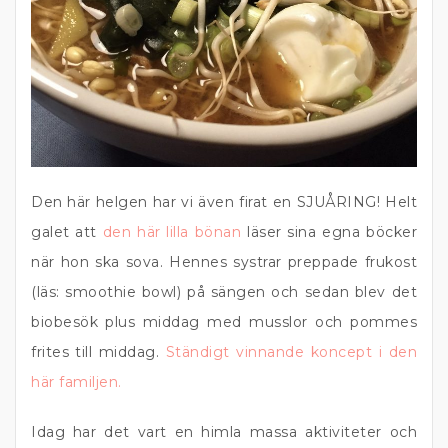
Den här helgen har vi även firat en SJUÅRING! Helt
galet att
den här lilla bönan
läser sina egna böcker
när hon ska sova. Hennes systrar preppade frukost
(läs: smoothie bowl) på sängen och sedan blev det
biobesök plus middag med musslor och pommes
frites till middag.
Ständigt vinnande koncept i den
här familjen.
Idag har det vart en himla massa aktiviteter och