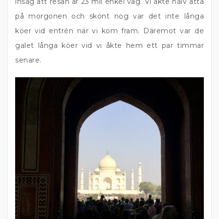
insåg att resan är 23 mil enkel väg. Vi åkte halv åtta
på morgonen och skönt nog var det inte långa
köer vid entrén när vi kom fram. Däremot var de
galet långa köer vid vi åkte hem ett par timmar
senare.