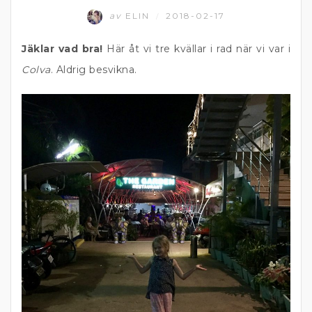
av
ELIN
2018-02-17
/
Jäklar vad bra!
Här åt vi tre kvällar i rad när vi var i
Colva
. Aldrig besvikna.