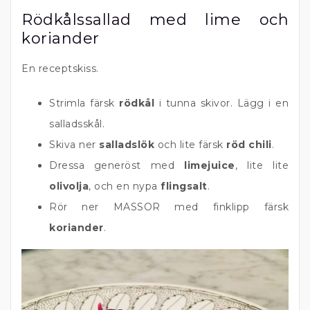
Rödkålssallad med lime och
koriander
En receptskiss.
Strimla färsk
rödkål
i tunna skivor. Lägg i en
salladsskål.
Skiva ner
salladslök
och lite färsk
röd chili
.
Dressa generöst med
limejuice
, lite lite
olivolja
, och en nypa
flingsalt
.
Rör ner MASSOR med finklipp färsk
koriander
.