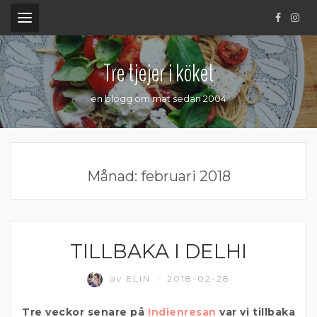
.
Tre tjejer i köket
en blogg om mat sedan 2004
Månad:
februari 2018
TILLBAKA I DELHI
RESOR
av
ELIN
2018-02-28
/
Tre veckor senare på
Indienresan
var vi tillbaka