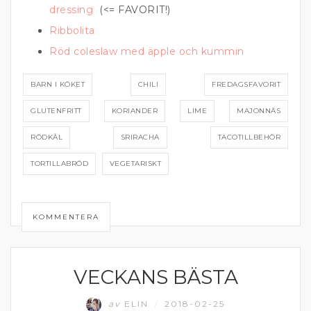
dressing
(<= FAVORIT!)
Ribbolita
Röd coleslaw med äpple och kummin
BARN I KÖKET
CHILI
FREDAGSFAVORIT
GLUTENFRITT
KORIANDER
LIME
MAJONNÄS
RÖDKÅL
SRIRACHA
TACOTILLBEHÖR
TORTILLABRÖD
VEGETARISKT
KOMMENTERA
VECKANS BÄSTA
MATPRAT
av
ELIN
2018-02-25
/