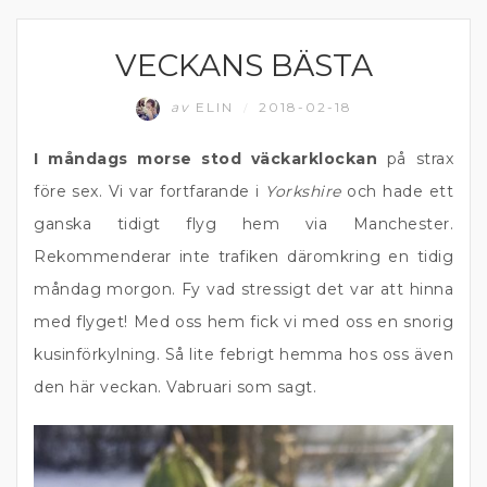
VECKANS BÄSTA
MATPRAT
av
ELIN
2018-02-18
/
I måndags morse stod väckarklockan
på strax
före sex. Vi var fortfarande i
Yorkshire
och hade ett
ganska tidigt flyg hem via Manchester.
Rekommenderar inte trafiken däromkring en tidig
måndag morgon. Fy vad stressigt det var att hinna
med flyget! Med oss hem fick vi med oss en snorig
kusinförkylning. Så lite febrigt hemma hos oss även
den här veckan. Vabruari som sagt.