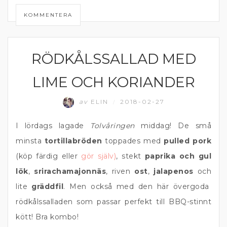
KOMMENTERA
RÖDKÅLSSALLAD MED
GRÖNA TILLBEHÖR
LIME OCH KORIANDER
av
ELIN
2018-02-27
/
I lördags lagade
Tolvåringen
middag! De små
minsta
tortillabröden
toppades med
pulled pork
(köp färdig eller
gör själv)
, stekt
paprika och gul
lök
,
srirachamajonnäs
, riven
ost
,
jalapenos
och
lite
gräddfil
. Men också med den här övergoda
rödkålssalladen som passar perfekt till BBQ-stinnt
kött! Bra kombo!