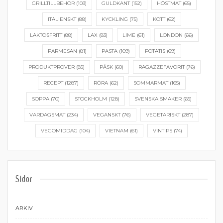
GRILLTILLBEHÖR
(103)
GULDKANT
(152)
HÖSTMAT
(65)
ITALIENSKT
(88)
KYCKLING
(75)
KÖTT
(62)
LAKTOSFRITT
(88)
LAX
(83)
LIME
(61)
LONDON
(66)
PARMESAN
(81)
PASTA
(109)
POTATIS
(69)
PRODUKTPROVER
(85)
PÅSK
(60)
RAGAZZEFAVORIT
(76)
RECEPT
(1287)
RÖRA
(62)
SOMMARMAT
(165)
SOPPA
(70)
STOCKHOLM
(128)
SVENSKA SMAKER
(65)
VARDAGSMAT
(234)
VEGANSKT
(76)
VEGETARISKT
(287)
VEGOMIDDAG
(104)
VIETNAM
(61)
VINTIPS
(74)
Sidor
ARKIV