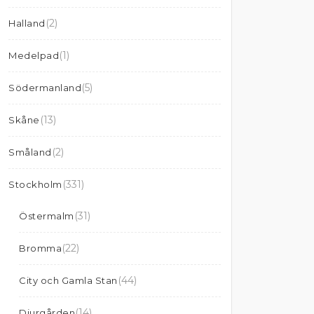
(2)
Halland
(1)
Medelpad
(5)
Södermanland
(13)
Skåne
(2)
Småland
(331)
Stockholm
(31)
Östermalm
(22)
Bromma
(44)
City och Gamla Stan
(14)
Djurgården