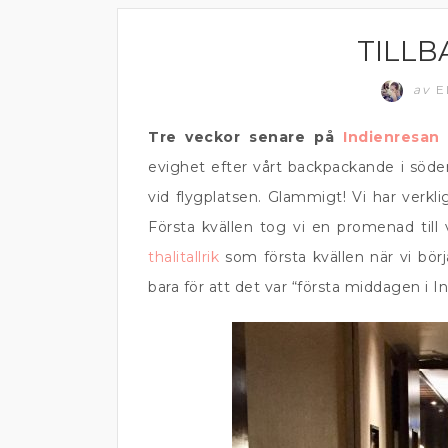
TILLB
RESOR
av
E
Tre veckor senare på
Indienresan
v
evighet efter vårt backpackande i söd
vid flygplatsen. Glammigt! Vi har verkl
Första kvällen tog vi en promenad till v
thalitallrik
som första kvällen när vi bör
bara för att det var “första middagen i Ind