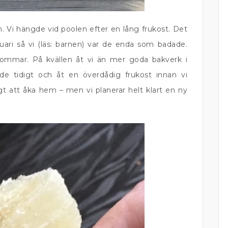
. Vi hängde vid poolen efter en lång frukost. Det
nuari så vi (läs: barnen) var de enda som badade.
ommar. På kvällen åt vi än mer goda bakverk i
 tidigt och åt en överdådig frukost innan vi
t att åka hem – men vi planerar helt klart en ny