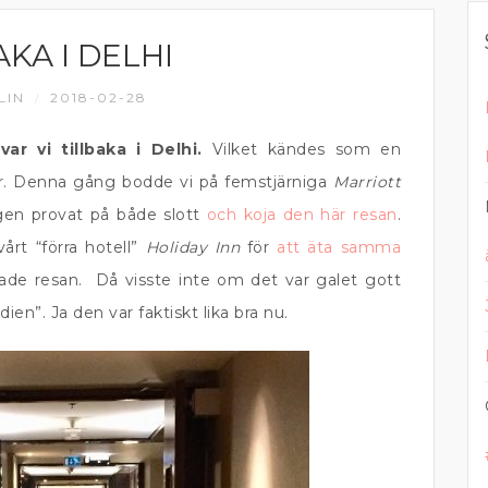
AKA I DELHI
LIN
2018-02-28
/
ar vi tillbaka i Delhi.
Vilket kändes som en
er. Denna gång bodde vi på femstjärniga
Marriott
igen provat på både slott
och koja den här resan
.
årt “förra hotell”
Holiday Inn
för
att äta samma
jade resan. Då visste inte om det var galet gott
ien”. Ja den var faktiskt lika bra nu.