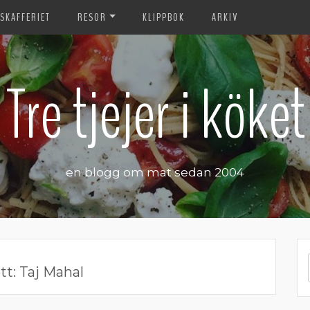
SKAFFERIET
RESOR
KLIPPBOK
ARKIV
Tre tjejer i köket
en blogg om mat sedan 2004
tt:
Taj Mahal