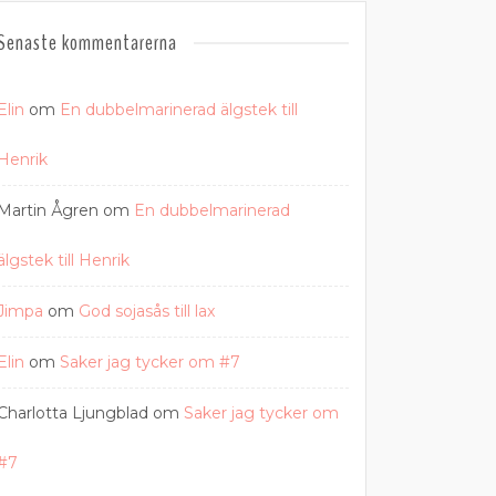
Senaste kommentarerna
Elin
om
En dubbelmarinerad älgstek till
Henrik
Martin Ågren
om
En dubbelmarinerad
älgstek till Henrik
Jimpa
om
God sojasås till lax
Elin
om
Saker jag tycker om #7
Charlotta Ljungblad
om
Saker jag tycker om
#7