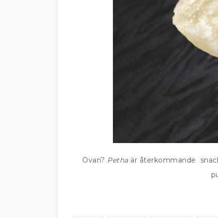
Ovan?
Petha
är återkommande snacks
p