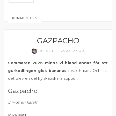
KOMMENTERA
GAZPACHO
GRÖNA TILLBEHÖR
av
ELIN
2026-07-30
/
Sommaren 2026 minns vi bland annat för att
gurkodlingen gick bananas
i växthuset. Och att
det blev en del kylskåpskalla soppor.
Gazpacho
Drygt en karaff.
Mixa slätt: