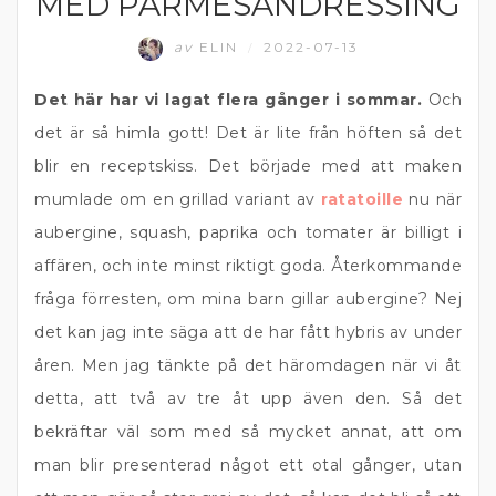
MED PARMESANDRESSING
av
ELIN
2022-07-13
/
Det här har vi lagat flera gånger i sommar.
Och
det är så himla gott! Det är lite från höften så det
blir en receptskiss. Det började med att maken
mumlade om en grillad variant av
ratatoille
nu när
aubergine, squash, paprika och tomater är billigt i
affären, och inte minst riktigt goda. Återkommande
fråga förresten, om mina barn gillar aubergine? Nej
det kan jag inte säga att de har fått hybris av under
åren. Men jag tänkte på det häromdagen när vi åt
detta, att två av tre åt upp även den. Så det
bekräftar väl som med så mycket annat, att om
man blir presenterad något ett otal gånger, utan