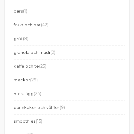
(1)
bars
(42)
frukt och bär
(8)
gröt
(2)
granola och musli
(23)
kaffe och te
(29)
mackor
(24)
mest ägg
(9)
pannkakor och våfflor
(15)
smoothies