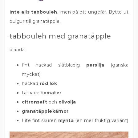
Inte alls tabbouleh,
men på ett ungefär. Bytte ut
bulgur till granatäpple.
tabbouleh med granatäpple
blanda:
fint hackad slätbladig
persilja
(ganska
mycket)
hackad
röd lök
tärnade
tomater
citronsaft
och
olivolja
granatäpplekärnor
Lite fint skuren
mynta
(en mer fruktig variant)