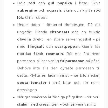
Dela
röd
och
gul paprika
i bitar. Skiva
aubergine
och
squash
. Skala och klyfta
röd
lök
. Grilla rubbet!
Under tiden – förbered dressingen. På ett
ungefär: Blanda
citronsaft
och en fruktig
olivolja
direkt i en större serveringsskål – på
med
flingsalt
och
svartpeppar
. Gärna lite
mortlad
färsk rosmarin
. Rör ner fint riven
parmesan. Vi har vanlig
fulparmesan
på påse!
Behövs inte alls den dyraste parmesan till
detta. Klyfta en låda (minst – se bild nedan)
coctailtomater
i små bitar och rör ner i
dressingen.
När grönsakerna är färdiga på grillen – rör ner i
skålen med dressingen – och servera varmt.