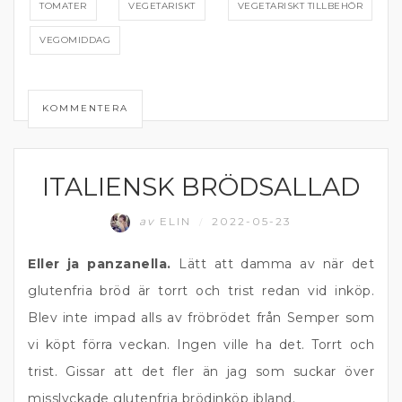
TOMATER
VEGETARISKT
VEGETARISKT TILLBEHÖR
VEGOMIDDAG
KOMMENTERA
ITALIENSK BRÖDSALLAD
GRÖNA TILLBEHÖR
av
ELIN
2022-05-23
/
Eller ja panzanella.
Lätt att damma av när det
glutenfria bröd är torrt och trist redan vid inköp.
Blev inte impad alls av fröbrödet från Semper som
vi köpt förra veckan. Ingen ville ha det. Torrt och
trist. Gissar att det fler än jag som suckar över
misslyckade glutenfria brödinköp ibland.