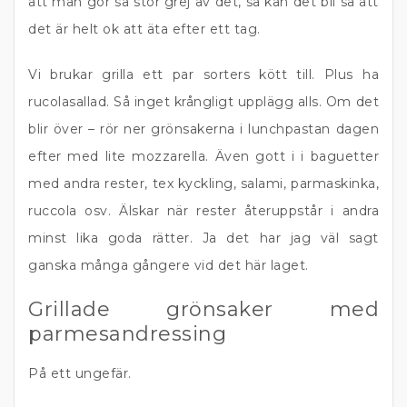
att man gör så stor grej av det, så kan det bli så att
det är helt ok att äta efter ett tag.
Vi brukar grilla ett par sorters kött till. Plus ha
rucolasallad. Så inget krångligt upplägg alls. Om det
blir över – rör ner grönsakerna i lunchpastan dagen
efter med lite mozzarella. Även gott i i baguetter
med andra rester, tex kyckling, salami, parmaskinka,
ruccola osv. Älskar när rester återuppstår i andra
minst lika goda rätter. Ja det har jag väl sagt
ganska många gångere vid det här laget.
Grillade grönsaker med
parmesandressing
På ett ungefär.