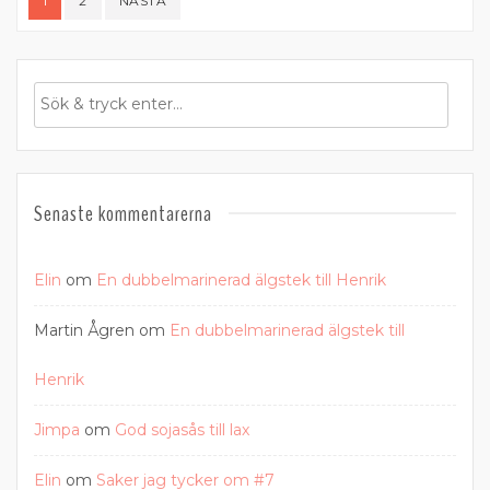
1
2
NÄSTA
för
inlägg
Senaste kommentarerna
Elin
om
En dubbelmarinerad älgstek till Henrik
Martin Ågren
om
En dubbelmarinerad älgstek till
Henrik
Jimpa
om
God sojasås till lax
Elin
om
Saker jag tycker om #7