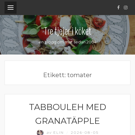
.
Tre tjejer i köket
en blogg om mat sedan 2004
Etikett:
tomater
TABBOULEH MED
GRÖNA TILLBEHÖR
GRANATÄPPLE
av
ELIN
2026-08-05
/