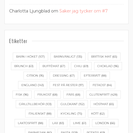
Charlotta Ljungblad
om
Saker jag tycker om #7
Etiketter
BARN I KÖKET
(107)
BARNVÄNLIGT
(135)
BRITTISK MAT
(65)
BRUNCH
(63)
BUFFÉMAT
(67)
CHILI
(69)
CHOKLAD
(96)
CITRON
(95)
DRESSING
(67)
EFTERRÄTT
(88)
ENGLAND
(143)
FEST PÅ RESTER
(97)
FETAOST
(84)
FISK
(96)
FRUKOST
(68)
FÄRS
(68)
GLUTENFRITT
(428)
GRILLTILLBEHÖR
(103)
GULDKANT
(152)
HÖSTMAT
(65)
ITALIENSKT
(88)
KYCKLING
(75)
KÖTT
(62)
LAKTOSFRITT
(88)
LAX
(83)
LIME
(61)
LONDON
(66)
PARMESAN
(80)
PASTA
(109)
POTATIS
(69)