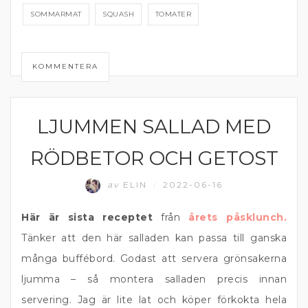
SOMMARMAT
SQUASH
TOMATER
KOMMENTERA
LJUMMEN SALLAD MED
DRESSING
RÖDBETOR OCH GETOST
av
ELIN
2022-06-16
/
Här är sista receptet
från
årets påsklunch.
Tänker att den här salladen kan passa till ganska
många buffébord. Godast att servera grönsakerna
ljumma – så montera salladen precis innan
servering. Jag är lite lat och köper förkokta hela