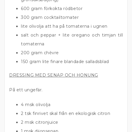
600 gram förkokta rödbetor
300 gram cocktailtomater
lite olivolja att ha på tomaterna i ugnen
salt och peppar + lite oregano och timjan till
tomaterna
200 gram chèvre
150 gram lite finare blandade salladsblad
DRESSING MED SENAP OCH HONUNG
På ett ungefär.
4 msk olivolja
2 tsk finrivet skal från en ekologisk citron
2 msk citronjuice
1 msk dijonsenap