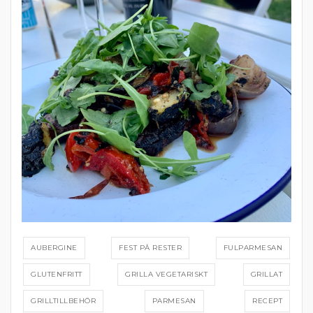
AUBERGINE
FEST PÅ RESTER
FULPARMESAN
GLUTENFRITT
GRILLA VEGETARISKT
GRILLAT
GRILLTILLBEHÖR
PARMESAN
RECEPT