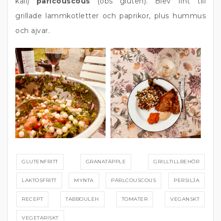
kall)
pärlcouscous
(obs gluten). Blev fint till
grillade lammkotletter och paprikor, plus hummus
och ajvar.
GLUTENFRITT
GRANATÄPPLE
GRILLTILLBEHÖR
LAKTOSFRITT
MYNTA
PÄRLCOUSCOUS
PERSILJA
RECEPT
TABBOULEH
TOMATER
VEGANSKT
VEGETARISKT