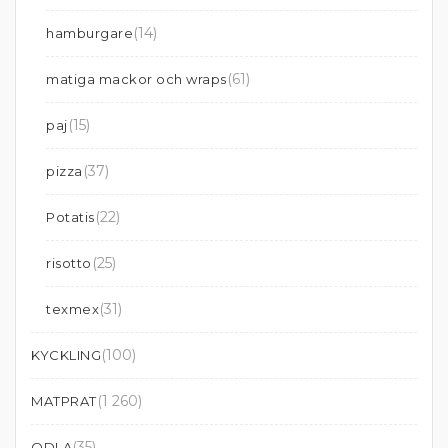
(14)
hamburgare
(61)
matiga mackor och wraps
(15)
paj
(37)
pizza
(22)
Potatis
(25)
risotto
(31)
texmex
(100)
KYCKLING
(1 260)
MATPRAT
(35)
ODLA