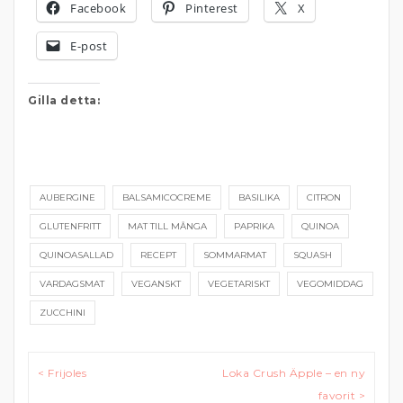
Facebook
Pinterest
X
E-post
Gilla detta:
AUBERGINE
BALSAMICOCREME
BASILIKA
CITRON
GLUTENFRITT
MAT TILL MÅNGA
PAPRIKA
QUINOA
QUINOASALLAD
RECEPT
SOMMARMAT
SQUASH
VARDAGSMAT
VEGANSKT
VEGETARISKT
VEGOMIDDAG
ZUCCHINI
Inläggsnavigering
< Frijoles
Loka Crush Äpple – en ny
favorit >