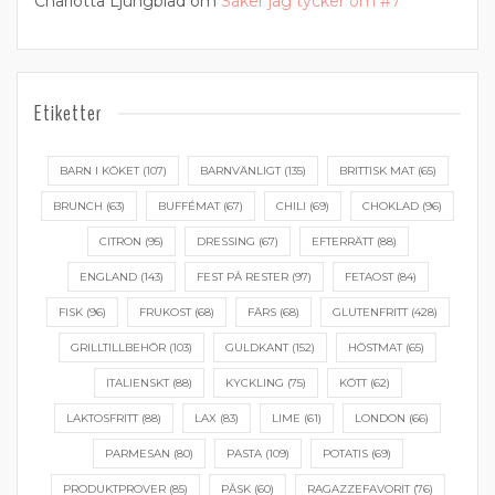
Charlotta Ljungblad
om
Saker jag tycker om #7
Etiketter
BARN I KÖKET
(107)
BARNVÄNLIGT
(135)
BRITTISK MAT
(65)
BRUNCH
(63)
BUFFÉMAT
(67)
CHILI
(69)
CHOKLAD
(96)
CITRON
(95)
DRESSING
(67)
EFTERRÄTT
(88)
ENGLAND
(143)
FEST PÅ RESTER
(97)
FETAOST
(84)
FISK
(96)
FRUKOST
(68)
FÄRS
(68)
GLUTENFRITT
(428)
GRILLTILLBEHÖR
(103)
GULDKANT
(152)
HÖSTMAT
(65)
ITALIENSKT
(88)
KYCKLING
(75)
KÖTT
(62)
LAKTOSFRITT
(88)
LAX
(83)
LIME
(61)
LONDON
(66)
PARMESAN
(80)
PASTA
(109)
POTATIS
(69)
PRODUKTPROVER
(85)
PÅSK
(60)
RAGAZZEFAVORIT
(76)