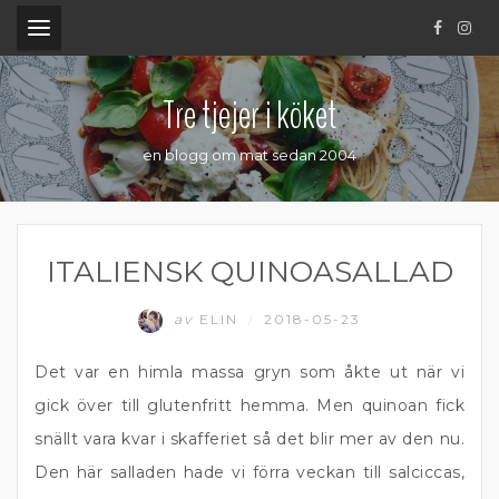
.
Tre tjejer i köket
en blogg om mat sedan 2004
ITALIENSK QUINOASALLAD
av
ELIN
2018-05-23
/
Det var en himla massa gryn som åkte ut när vi
gick över till glutenfritt hemma. Men quinoan fick
snällt vara kvar i skafferiet så det blir mer av den nu.
Den här salladen hade vi förra veckan till salciccas,