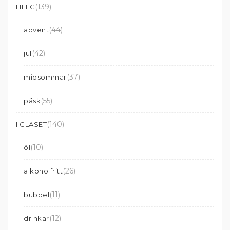
(139)
HELG
(44)
advent
(42)
jul
(37)
midsommar
(55)
påsk
(140)
I GLASET
(10)
öl
(26)
alkoholfritt
(11)
bubbel
(12)
drinkar