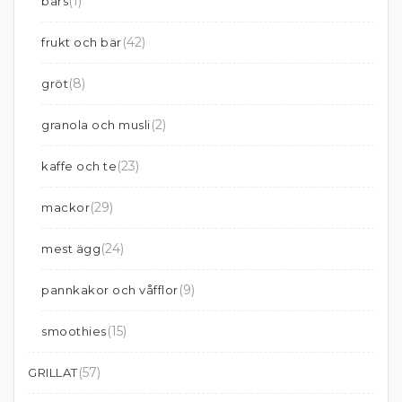
(1)
bars
(42)
frukt och bär
(8)
gröt
(2)
granola och musli
(23)
kaffe och te
(29)
mackor
(24)
mest ägg
(9)
pannkakor och våfflor
(15)
smoothies
(57)
GRILLAT