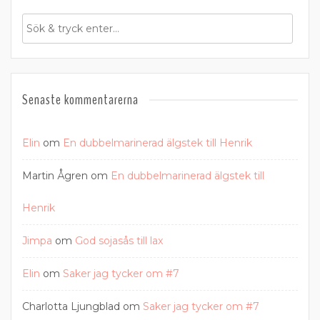
Senaste kommentarerna
Elin
om
En dubbelmarinerad älgstek till Henrik
Martin Ågren
om
En dubbelmarinerad älgstek till
Henrik
Jimpa
om
God sojasås till lax
Elin
om
Saker jag tycker om #7
Charlotta Ljungblad
om
Saker jag tycker om #7