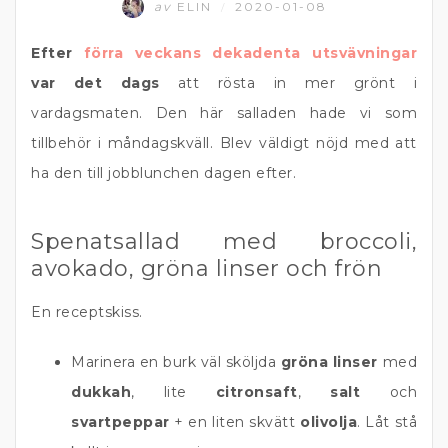
av
ELIN
2020-01-08
/
Efter
förra veckans dekadenta utsvävningar
var det dags
att rösta in mer grönt i
vardagsmaten. Den här salladen hade vi som
tillbehör i måndagskväll. Blev väldigt nöjd med att
ha den till jobblunchen dagen efter.
Spenatsallad med broccoli,
avokado, gröna linser och frön
En receptskiss.
Marinera en burk väl sköljda
gröna linser
med
dukkah
, lite
citronsaft
,
salt
och
svartpeppar
+ en liten skvätt
olivolja
. Låt stå