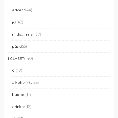
(44)
advent
(42)
jul
(37)
midsommar
(55)
påsk
(140)
I GLASET
(10)
öl
(26)
alkoholfritt
(11)
bubbel
(12)
drinkar