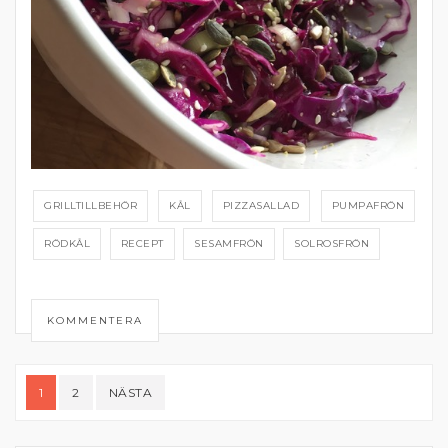
GRILLTILLBEHÖR
KÅL
PIZZASALLAD
PUMPAFRÖN
RÖDKÅL
RECEPT
SESAMFRÖN
SOLROSFRÖN
KOMMENTERA
Sidnumrering
1
2
NÄSTA
för
inlägg