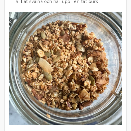
Låt svalna och häll upp i en tät burk