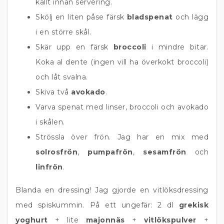
kallt innan servering.
Skölj en liten påse färsk
bladspenat
och lägg
i en större skål.
Skär upp en färsk
broccoli
i mindre bitar.
Koka al dente (ingen vill ha överkokt broccoli)
och låt svalna.
Skiva två
avokado
.
Varva spenat med linser, broccoli och avokado
i skålen.
Strössla över frön. Jag har en mix med
solrosfrön
,
pumpafrön
,
sesamfrön
och
linfrön
.
Blanda en dressing! Jag gjorde en vitlöksdressing
med spiskummin. På ett ungefär: 2 dl
grekisk
yoghurt
+ lite
majonnäs
+
vitlökspulver
+