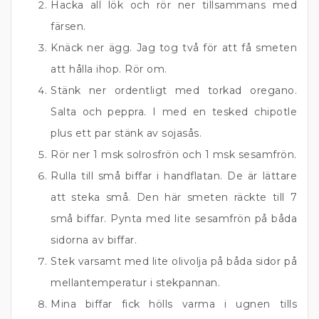
Hacka all lök och rör ner tillsammans med
färsen.
Knäck ner ägg. Jag tog två för att få smeten
att hålla ihop. Rör om.
Stänk ner ordentligt med torkad oregano.
Salta och peppra. I med en tesked chipotle
plus ett par stänk av sojasås.
Rör ner 1 msk solrosfrön och 1 msk sesamfrön.
Rulla till små biffar i handflatan. De är lättare
att steka små. Den här smeten räckte till 7
små biffar. Pynta med lite sesamfrön på båda
sidorna av biffar.
Stek varsamt med lite olivolja på båda sidor på
mellantemperatur i stekpannan.
Mina biffar fick hölls varma i ugnen tills