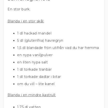
En stor burk.
Blanda i en stor skål:
1 dl hackad mandel
5 dl (glutenfria) havregryn
1,5 dl blandade frön utifrån vad du har hemma
en nypa vaniljpulver
en liten nypa salt
1 dl torkade tranbär
1 dl torkade dadlar i bitar
om du vill – lite kanel
Blanda i en mindre kastrull:
1,75 dl vatten