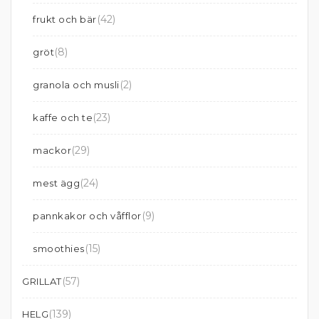
(42)
frukt och bär
(8)
gröt
(2)
granola och musli
(23)
kaffe och te
(29)
mackor
(24)
mest ägg
(9)
pannkakor och våfflor
(15)
smoothies
(57)
GRILLAT
(139)
HELG