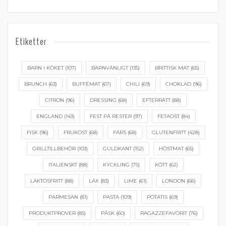
Etiketter
BARN I KÖKET
(107)
BARNVÄNLIGT
(135)
BRITTISK MAT
(65)
BRUNCH
(63)
BUFFÉMAT
(67)
CHILI
(69)
CHOKLAD
(96)
CITRON
(96)
DRESSING
(68)
EFTERRÄTT
(88)
ENGLAND
(143)
FEST PÅ RESTER
(97)
FETAOST
(84)
FISK
(96)
FRUKOST
(68)
FÄRS
(68)
GLUTENFRITT
(428)
GRILLTILLBEHÖR
(103)
GULDKANT
(152)
HÖSTMAT
(65)
ITALIENSKT
(88)
KYCKLING
(75)
KÖTT
(62)
LAKTOSFRITT
(88)
LAX
(83)
LIME
(61)
LONDON
(66)
PARMESAN
(81)
PASTA
(109)
POTATIS
(69)
PRODUKTPROVER
(85)
PÅSK
(60)
RAGAZZEFAVORIT
(76)