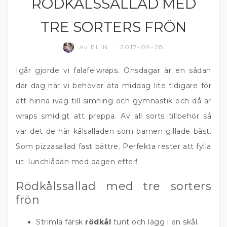
RÖDKÅLSSALLAD MED
GRÖNA TILLBEHÖR
TRE SORTERS FRÖN
av
ELIN
2017-09-28
/
Igår gjorde vi falafelwraps. Onsdagar är en sådan
där dag när vi behöver äta middag lite tidigare för
att hinna iväg till simning och gymnastik och då är
wraps smidigt att preppa. Av all sorts tillbehör så
var det de här kålsalladen som barnen gillade bäst.
Som pizzasallad fast bättre. Perfekta rester att fylla
ut lunchlådan med dagen efter!
Rödkålssallad med tre sorters
frön
Strimla färsk
rödkål
tunt och lägg i en skål.