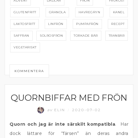
ADVENT
DADLAR
FRÖN
FRUKOST
GLUTENFRITT
GRANOLA
HAVREGRYN
KANEL
LAKTOSFRITT
LINFRÖN
PUMPAFRÖN
RECEPT
SAFFRAN
SOLROSFRÖN
TORKADE BÄR
TRANBÄR
VEGETARISKT
KOMMENTERA
QUORNBIFFAR MED FRÖN
VEGETARISK MIDDAG
av
ELIN
2020-07-02
/
Quorn och jag är inte särskilt kompatibla
. Har
dock lättare för “färsen” än deras andra