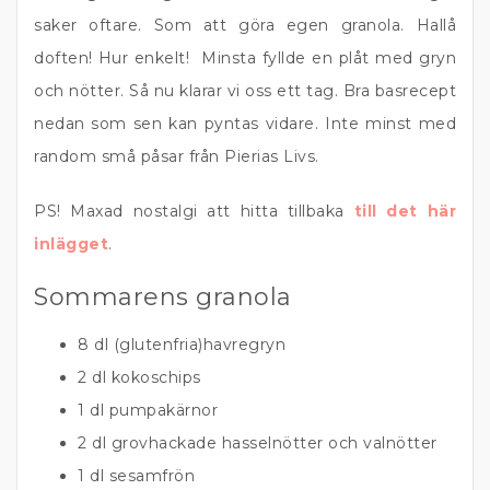
saker oftare. Som att göra egen granola. Hallå
doften! Hur enkelt! Minsta fyllde en plåt med gryn
och nötter. Så nu klarar vi oss ett tag. Bra basrecept
nedan som sen kan pyntas vidare. Inte minst med
random små påsar från Pierias Livs.
PS! Maxad nostalgi att hitta tillbaka
till det här
inlägget
.
Sommarens granola
8 dl (glutenfria)havregryn
2 dl kokoschips
1 dl pumpakärnor
2 dl grovhackade hasselnötter och valnötter
1 dl sesamfrön