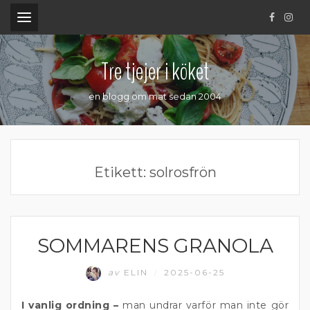
.
Tre tjejer i köket
en blogg om mat sedan 2004
Etikett:
solrosfrön
SOMMARENS GRANOLA
FRUKOST OCH MELLANMÅL
av
ELIN
2025-06-25
/
I vanlig ordning –
man undrar varför man inte gör