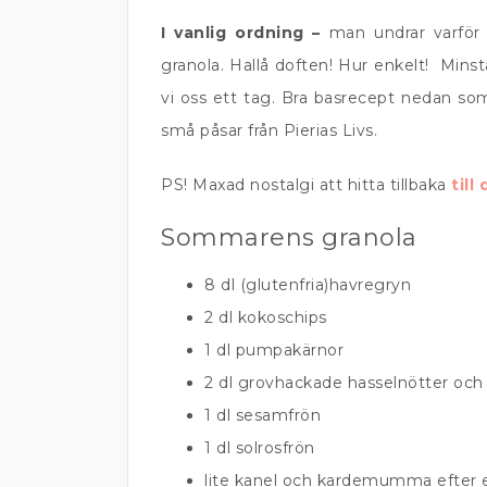
I vanlig ordning –
man undrar varför 
granola. Hallå doften! Hur enkelt! Minst
vi oss ett tag. Bra basrecept nedan s
små påsar från Pierias Livs.
PS! Maxad nostalgi att hitta tillbaka
till
Sommarens granola
8 dl (glutenfria)havregryn
2 dl kokoschips
1 dl pumpakärnor
2 dl grovhackade hasselnötter och 
1 dl sesamfrön
1 dl solrosfrön
lite kanel och kardemumma efter 