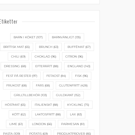
Etiketter
BARN I KÖKET
(107)
BARNVÄNLIGT
(135)
BRITTISK MAT
(65)
BRUNCH
(63)
BUFFÉMAT
(67)
CHILI
(69)
CHOKLAD
(96)
CITRON
(96)
DRESSING
(68)
EFTERRÄTT
(88)
ENGLAND
(143)
FEST PÅ RESTER
(97)
FETAOST
(84)
FISK
(96)
FRUKOST
(68)
FÄRS
(68)
GLUTENFRITT
(428)
GRILLTILLBEHÖR
(103)
GULDKANT
(152)
HÖSTMAT
(65)
ITALIENSKT
(88)
KYCKLING
(75)
KÖTT
(62)
LAKTOSFRITT
(88)
LAX
(83)
LIME
(61)
LONDON
(66)
PARMESAN
(81)
PASTA
(109)
POTATIS
(69)
PRODUKTPROVER
(85)