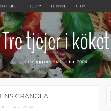
SKAFFERIET
RESOR
KLIPPBOK
ARKIV
Tre tjejer i köket
en blogg om mat sedan 2004
ENS GRANOLA
LIN
2025-06-25
/