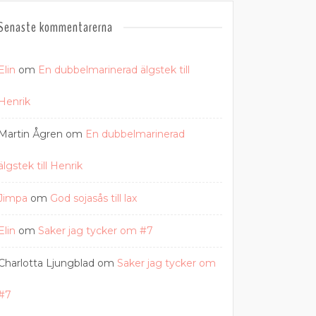
Senaste kommentarerna
Elin
om
En dubbelmarinerad älgstek till
Henrik
Martin Ågren
om
En dubbelmarinerad
älgstek till Henrik
Jimpa
om
God sojasås till lax
Elin
om
Saker jag tycker om #7
Charlotta Ljungblad
om
Saker jag tycker om
#7