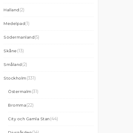
(2)
Halland
(1)
Medelpad
(5)
Södermanland
(13)
Skåne
(2)
Småland
(331)
Stockholm
(31)
Östermalm
(22)
Bromma
(44)
City och Gamla Stan
(14)
Djurgården