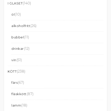
(140)
I GLASET
(10)
öl
(26)
alkoholfritt
(11)
bubbel
(12)
drinkar
(51)
vin
(238)
KÖTT
(67)
färs
(87)
fläskkött
(18)
lamm