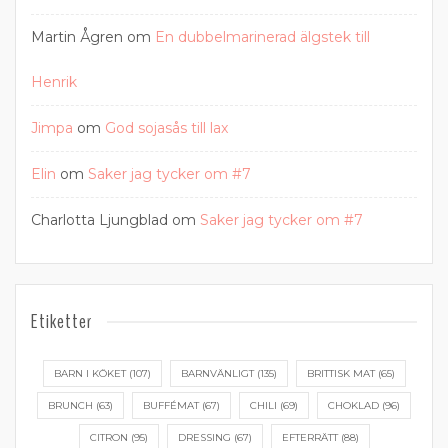
Martin Ågren
om
En dubbelmarinerad älgstek till
Henrik
Jimpa
om
God sojasås till lax
Elin
om
Saker jag tycker om #7
Charlotta Ljungblad
om
Saker jag tycker om #7
Etiketter
BARN I KÖKET
(107)
BARNVÄNLIGT
(135)
BRITTISK MAT
(65)
BRUNCH
(63)
BUFFÉMAT
(67)
CHILI
(69)
CHOKLAD
(96)
CITRON
(95)
DRESSING
(67)
EFTERRÄTT
(88)