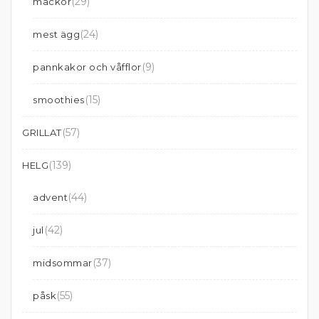
(29)
mackor
(24)
mest ägg
(9)
pannkakor och våfflor
(15)
smoothies
(57)
GRILLAT
(139)
HELG
(44)
advent
(42)
jul
(37)
midsommar
(55)
påsk