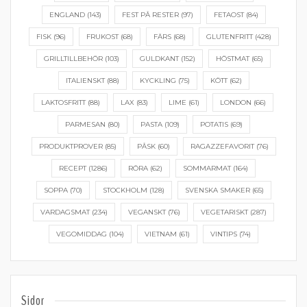
ENGLAND
(143)
FEST PÅ RESTER
(97)
FETAOST
(84)
FISK
(96)
FRUKOST
(68)
FÄRS
(68)
GLUTENFRITT
(428)
GRILLTILLBEHÖR
(103)
GULDKANT
(152)
HÖSTMAT
(65)
ITALIENSKT
(88)
KYCKLING
(75)
KÖTT
(62)
LAKTOSFRITT
(88)
LAX
(83)
LIME
(61)
LONDON
(66)
PARMESAN
(80)
PASTA
(109)
POTATIS
(69)
PRODUKTPROVER
(85)
PÅSK
(60)
RAGAZZEFAVORIT
(76)
RECEPT
(1286)
RÖRA
(62)
SOMMARMAT
(164)
SOPPA
(70)
STOCKHOLM
(128)
SVENSKA SMAKER
(65)
VARDAGSMAT
(234)
VEGANSKT
(76)
VEGETARISKT
(287)
VEGOMIDDAG
(104)
VIETNAM
(61)
VINTIPS
(74)
Sidor