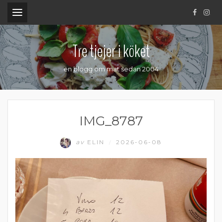
.
Tre tjejer i köket
en blogg om mat sedan 2004
IMG_8787
av
ELIN
2026-06-08
/