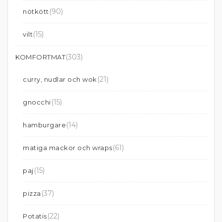
(90)
nötkött
(15)
vilt
(303)
KOMFORTMAT
(21)
curry, nudlar och wok
(15)
gnocchi
(14)
hamburgare
(61)
matiga mackor och wraps
(15)
paj
(37)
pizza
(22)
Potatis