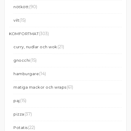
(90)
nötkött
(15)
vilt
(303)
KOMFORTMAT
(21)
curry, nudlar och wok
(15)
gnocchi
(14)
hamburgare
(61)
matiga mackor och wraps
(15)
paj
(37)
pizza
(22)
Potatis