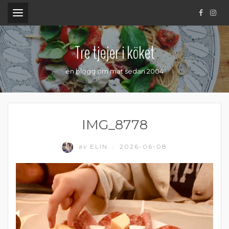
.
Tre tjejer i köket
en blogg om mat sedan 2004
IMG_8778
av
ELIN
2026-06-08
/