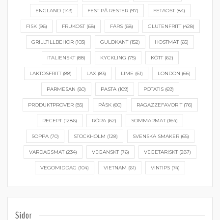
ENGLAND
(143)
FEST PÅ RESTER
(97)
FETAOST
(84)
FISK
(96)
FRUKOST
(68)
FÄRS
(68)
GLUTENFRITT
(428)
GRILLTILLBEHÖR
(103)
GULDKANT
(152)
HÖSTMAT
(65)
ITALIENSKT
(88)
KYCKLING
(75)
KÖTT
(62)
LAKTOSFRITT
(88)
LAX
(83)
LIME
(61)
LONDON
(66)
PARMESAN
(80)
PASTA
(109)
POTATIS
(69)
PRODUKTPROVER
(85)
PÅSK
(60)
RAGAZZEFAVORIT
(76)
RECEPT
(1286)
RÖRA
(62)
SOMMARMAT
(164)
SOPPA
(70)
STOCKHOLM
(128)
SVENSKA SMAKER
(65)
VARDAGSMAT
(234)
VEGANSKT
(76)
VEGETARISKT
(287)
VEGOMIDDAG
(104)
VIETNAM
(61)
VINTIPS
(74)
Sidor