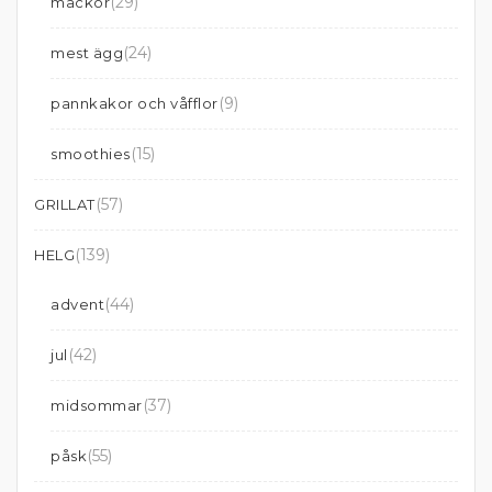
(29)
mackor
(24)
mest ägg
(9)
pannkakor och våfflor
(15)
smoothies
(57)
GRILLAT
(139)
HELG
(44)
advent
(42)
jul
(37)
midsommar
(55)
påsk