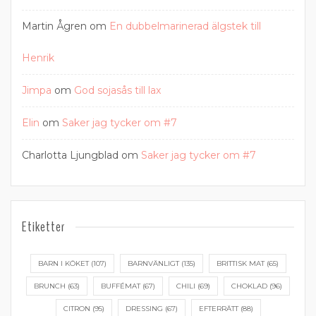
Martin Ågren
om
En dubbelmarinerad älgstek till
Henrik
Jimpa
om
God sojasås till lax
Elin
om
Saker jag tycker om #7
Charlotta Ljungblad
om
Saker jag tycker om #7
Etiketter
BARN I KÖKET
(107)
BARNVÄNLIGT
(135)
BRITTISK MAT
(65)
BRUNCH
(63)
BUFFÉMAT
(67)
CHILI
(69)
CHOKLAD
(96)
CITRON
(95)
DRESSING
(67)
EFTERRÄTT
(88)