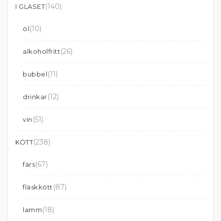
(140)
I GLASET
(10)
öl
(26)
alkoholfritt
(11)
bubbel
(12)
drinkar
(51)
vin
(238)
KÖTT
(67)
färs
(87)
fläskkött
(18)
lamm