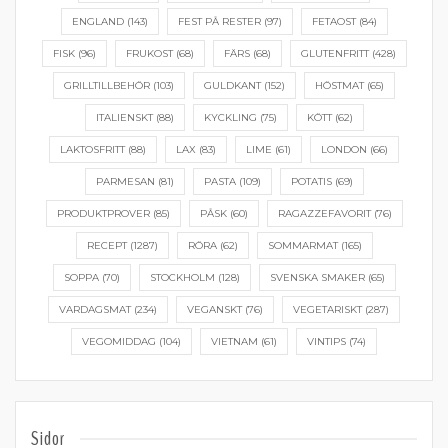
ENGLAND
(143)
FEST PÅ RESTER
(97)
FETAOST
(84)
FISK
(96)
FRUKOST
(68)
FÄRS
(68)
GLUTENFRITT
(428)
GRILLTILLBEHÖR
(103)
GULDKANT
(152)
HÖSTMAT
(65)
ITALIENSKT
(88)
KYCKLING
(75)
KÖTT
(62)
LAKTOSFRITT
(88)
LAX
(83)
LIME
(61)
LONDON
(66)
PARMESAN
(81)
PASTA
(109)
POTATIS
(69)
PRODUKTPROVER
(85)
PÅSK
(60)
RAGAZZEFAVORIT
(76)
RECEPT
(1287)
RÖRA
(62)
SOMMARMAT
(165)
SOPPA
(70)
STOCKHOLM
(128)
SVENSKA SMAKER
(65)
VARDAGSMAT
(234)
VEGANSKT
(76)
VEGETARISKT
(287)
VEGOMIDDAG
(104)
VIETNAM
(61)
VINTIPS
(74)
Sidor