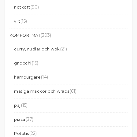
(90)
nötkött
(15)
vilt
(303)
KOMFORTMAT
(21)
curry, nudlar och wok
(15)
gnocchi
(14)
hamburgare
(61)
matiga mackor och wraps
(15)
paj
(37)
pizza
(22)
Potatis