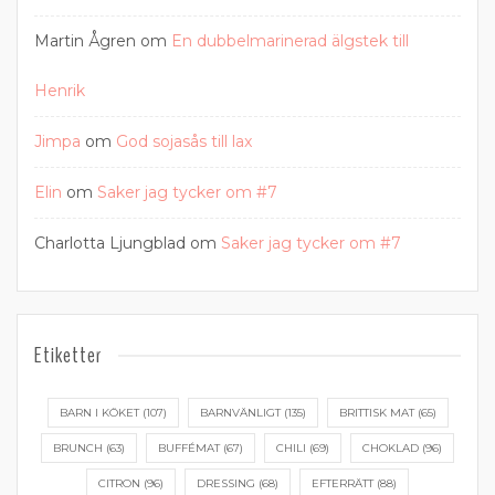
Martin Ågren
om
En dubbelmarinerad älgstek till
Henrik
Jimpa
om
God sojasås till lax
Elin
om
Saker jag tycker om #7
Charlotta Ljungblad
om
Saker jag tycker om #7
Etiketter
BARN I KÖKET
(107)
BARNVÄNLIGT
(135)
BRITTISK MAT
(65)
BRUNCH
(63)
BUFFÉMAT
(67)
CHILI
(69)
CHOKLAD
(96)
CITRON
(96)
DRESSING
(68)
EFTERRÄTT
(88)