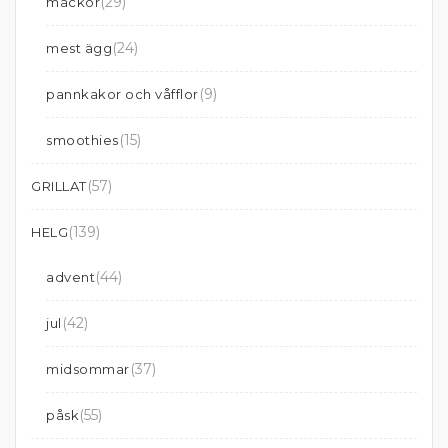
(29)
mackor
(24)
mest ägg
(9)
pannkakor och våfflor
(15)
smoothies
(57)
GRILLAT
(139)
HELG
(44)
advent
(42)
jul
(37)
midsommar
(55)
påsk