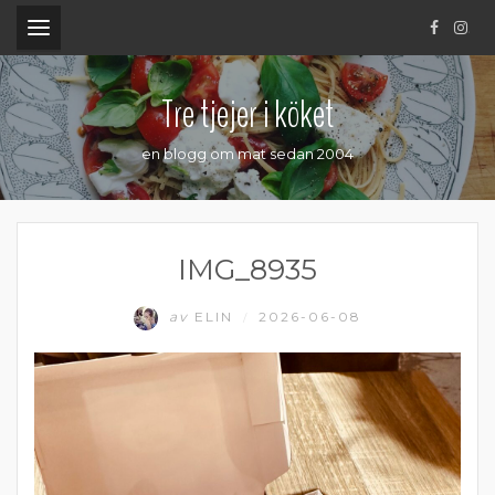
.
Tre tjejer i köket
en blogg om mat sedan 2004
IMG_8935
av
ELIN
2026-06-08
/