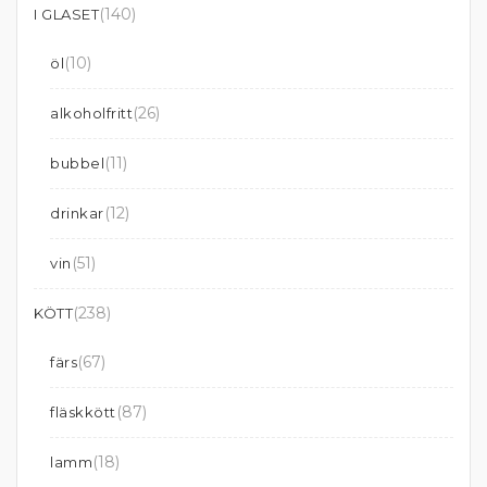
(140)
I GLASET
(10)
öl
(26)
alkoholfritt
(11)
bubbel
(12)
drinkar
(51)
vin
(238)
KÖTT
(67)
färs
(87)
fläskkött
(18)
lamm