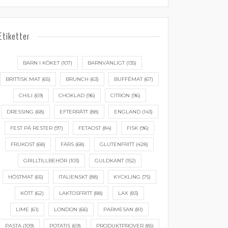
Etiketter
BARN I KÖKET
(107)
BARNVÄNLIGT
(135)
BRITTISK MAT
(65)
BRUNCH
(63)
BUFFÉMAT
(67)
CHILI
(69)
CHOKLAD
(96)
CITRON
(96)
DRESSING
(68)
EFTERRÄTT
(88)
ENGLAND
(143)
FEST PÅ RESTER
(97)
FETAOST
(84)
FISK
(96)
FRUKOST
(68)
FÄRS
(68)
GLUTENFRITT
(428)
GRILLTILLBEHÖR
(103)
GULDKANT
(152)
HÖSTMAT
(65)
ITALIENSKT
(88)
KYCKLING
(75)
KÖTT
(62)
LAKTOSFRITT
(88)
LAX
(83)
LIME
(61)
LONDON
(66)
PARMESAN
(81)
PASTA
(109)
POTATIS
(69)
PRODUKTPROVER
(85)