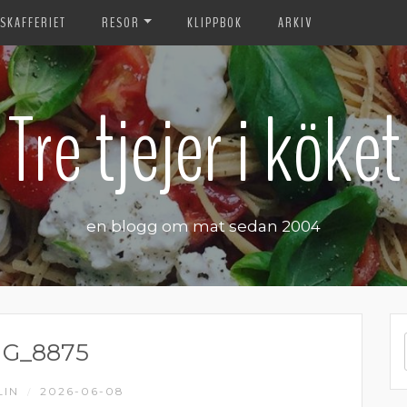
SKAFFERIET
RESOR
KLIPPBOK
ARKIV
Tre tjejer i köket
en blogg om mat sedan 2004
MG_8875
LIN
2026-06-08
/