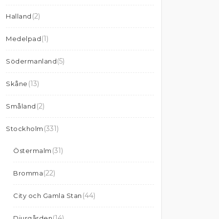
(2)
Halland
(1)
Medelpad
(5)
Södermanland
(13)
Skåne
(2)
Småland
(331)
Stockholm
(31)
Östermalm
(22)
Bromma
(44)
City och Gamla Stan
(14)
Djurgården