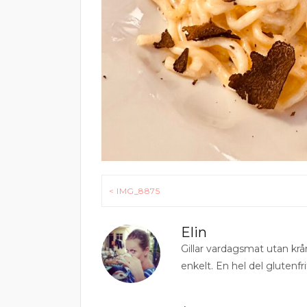
Inläggsnavigering
< IMG_8875
Elin
Gillar vardagsmat utan krå
enkelt. En hel del glutenfri