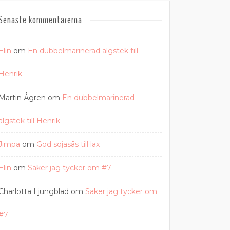
Senaste kommentarerna
Elin
om
En dubbelmarinerad älgstek till
Henrik
Martin Ågren
om
En dubbelmarinerad
älgstek till Henrik
Jimpa
om
God sojasås till lax
Elin
om
Saker jag tycker om #7
Charlotta Ljungblad
om
Saker jag tycker om
#7