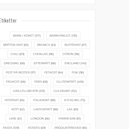
Etiketter
BARN I KÖKET
(107)
BARNVÄNLIGT
(135)
BRITTISK MAT
(65)
BRUNCH
(63)
BUFFÉMAT
(67)
CHILI
(69)
CHOKLAD
(96)
CITRON
(96)
DRESSING
(68)
EFTERRÄTT
(88)
ENGLAND
(143)
FEST PÅ RESTER
(97)
FETAOST
(84)
FISK
(96)
FRUKOST
(68)
FÄRS
(68)
GLUTENFRITT
(428)
GRILLTILLBEHÖR
(103)
GULDKANT
(152)
HÖSTMAT
(65)
ITALIENSKT
(88)
KYCKLING
(75)
KÖTT
(62)
LAKTOSFRITT
(88)
LAX
(83)
LIME
(61)
LONDON
(66)
PARMESAN
(81)
PASTA
(109)
POTATIS
(69)
PRODUKTPROVER
(85)