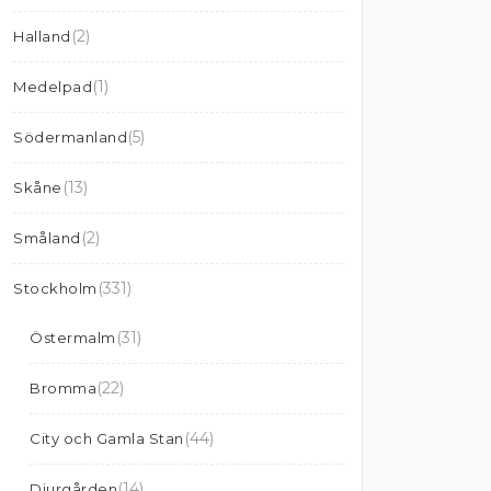
(2)
Halland
(1)
Medelpad
(5)
Södermanland
(13)
Skåne
(2)
Småland
(331)
Stockholm
(31)
Östermalm
(22)
Bromma
(44)
City och Gamla Stan
(14)
Djurgården