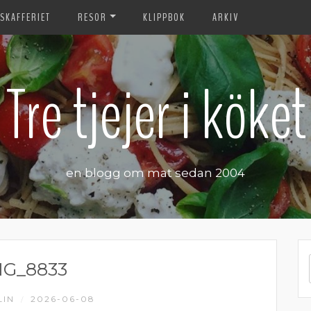
SKAFFERIET
RESOR
KLIPPBOK
ARKIV
Tre tjejer i köket
en blogg om mat sedan 2004
MG_8833
LIN
2026-06-08
/