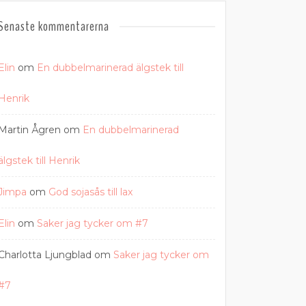
Senaste kommentarerna
Elin
om
En dubbelmarinerad älgstek till
Henrik
Martin Ågren
om
En dubbelmarinerad
älgstek till Henrik
Jimpa
om
God sojasås till lax
Elin
om
Saker jag tycker om #7
Charlotta Ljungblad
om
Saker jag tycker om
#7