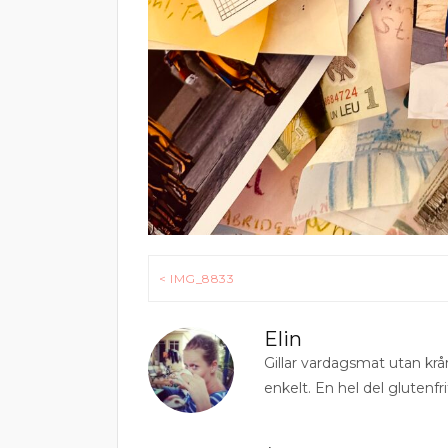
Inläggsnavigering
< IMG_8833
Elin
Gillar vardagsmat utan krå
enkelt. En hel del glutenfri