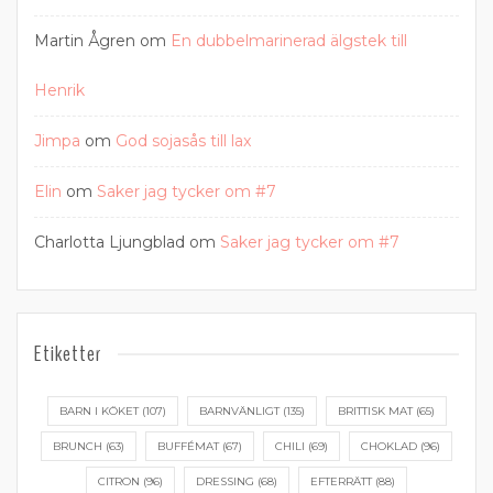
Martin Ågren
om
En dubbelmarinerad älgstek till
Henrik
Jimpa
om
God sojasås till lax
Elin
om
Saker jag tycker om #7
Charlotta Ljungblad
om
Saker jag tycker om #7
Etiketter
BARN I KÖKET
(107)
BARNVÄNLIGT
(135)
BRITTISK MAT
(65)
BRUNCH
(63)
BUFFÉMAT
(67)
CHILI
(69)
CHOKLAD
(96)
CITRON
(96)
DRESSING
(68)
EFTERRÄTT
(88)