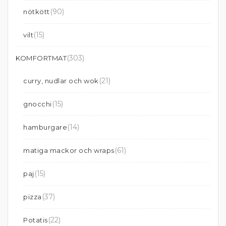
(90)
nötkött
(15)
vilt
(303)
KOMFORTMAT
(21)
curry, nudlar och wok
(15)
gnocchi
(14)
hamburgare
(61)
matiga mackor och wraps
(15)
paj
(37)
pizza
(22)
Potatis