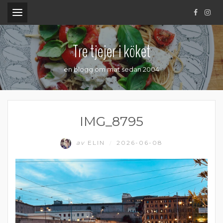
.
Tre tjejer i köket
en blogg om mat sedan 2004
IMG_8795
av
ELIN
2026-06-08
/