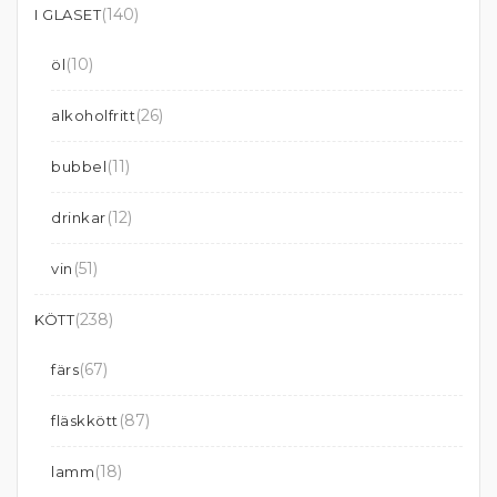
(140)
I GLASET
(10)
öl
(26)
alkoholfritt
(11)
bubbel
(12)
drinkar
(51)
vin
(238)
KÖTT
(67)
färs
(87)
fläskkött
(18)
lamm