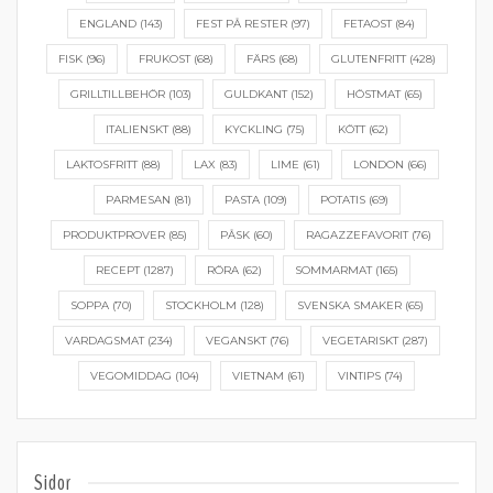
ENGLAND
(143)
FEST PÅ RESTER
(97)
FETAOST
(84)
FISK
(96)
FRUKOST
(68)
FÄRS
(68)
GLUTENFRITT
(428)
GRILLTILLBEHÖR
(103)
GULDKANT
(152)
HÖSTMAT
(65)
ITALIENSKT
(88)
KYCKLING
(75)
KÖTT
(62)
LAKTOSFRITT
(88)
LAX
(83)
LIME
(61)
LONDON
(66)
PARMESAN
(81)
PASTA
(109)
POTATIS
(69)
PRODUKTPROVER
(85)
PÅSK
(60)
RAGAZZEFAVORIT
(76)
RECEPT
(1287)
RÖRA
(62)
SOMMARMAT
(165)
SOPPA
(70)
STOCKHOLM
(128)
SVENSKA SMAKER
(65)
VARDAGSMAT
(234)
VEGANSKT
(76)
VEGETARISKT
(287)
VEGOMIDDAG
(104)
VIETNAM
(61)
VINTIPS
(74)
Sidor