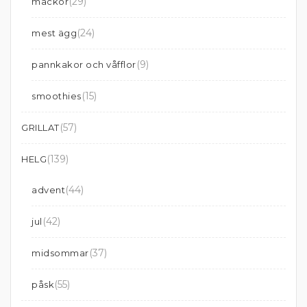
(29)
mackor
(24)
mest ägg
(9)
pannkakor och våfflor
(15)
smoothies
(57)
GRILLAT
(139)
HELG
(44)
advent
(42)
jul
(37)
midsommar
(55)
påsk