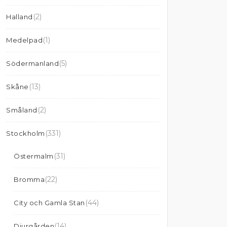
(2)
Halland
(1)
Medelpad
(5)
Södermanland
(13)
Skåne
(2)
Småland
(331)
Stockholm
(31)
Östermalm
(22)
Bromma
(44)
City och Gamla Stan
(14)
Djurgården