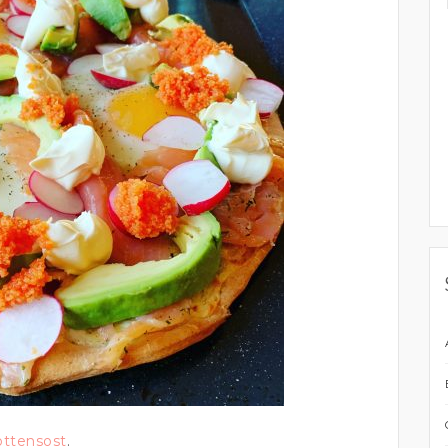
ottensost
.