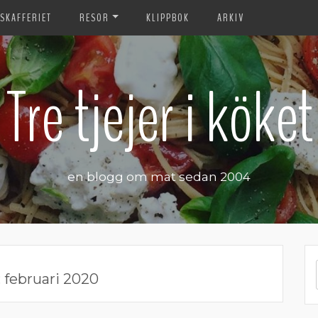
SKAFFERIET
RESOR
KLIPPBOK
ARKIV
Tre tjejer i köket
en blogg om mat sedan 2004
:
februari 2020