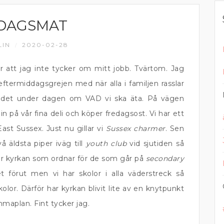
DAGSMAT
LIN
2020-02-28
/
ör att jag inte tycker om mitt jobb. Tvärtom. Jag
eftermiddagsgrejen med när alla i familjen rasslar
andet under dagen om VAD vi ska äta. På vägen
n på vår fina deli och köper fredagsost. Vi har ett
ast Sussex. Just nu gillar vi
Sussex charmer
. Sen
å äldsta piper iväg till
youth club
vid sjutiden så
är kyrkan som ordnar för de som går på
secondary
 förut men vi har skolor i alla väderstreck så
kolor. Därför har kyrkan blivit lite av en knytpunkt
maplan. Fint tycker jag.