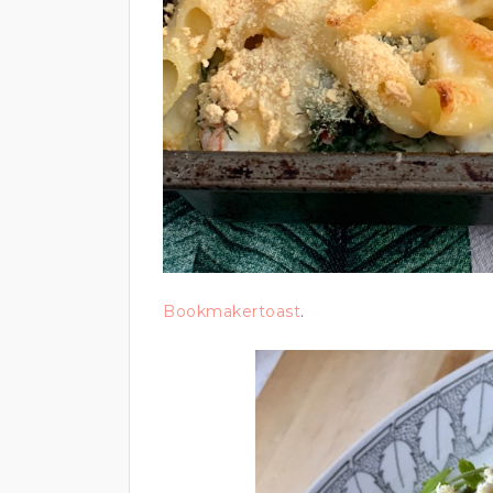
Bookmakertoast
.