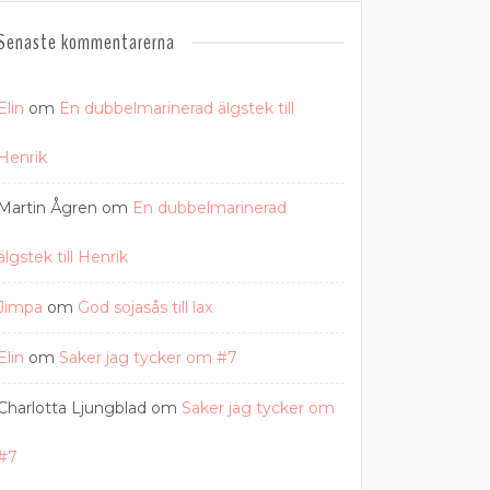
Senaste kommentarerna
Elin
om
En dubbelmarinerad älgstek till
Henrik
Martin Ågren
om
En dubbelmarinerad
älgstek till Henrik
Jimpa
om
God sojasås till lax
Elin
om
Saker jag tycker om #7
Charlotta Ljungblad
om
Saker jag tycker om
#7