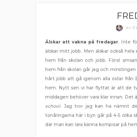
FRE
MATPRAT
av
E
Älskar att vakna på fredagar
. Inte f
älskar mitt jobb. Men älskar också hela 
hem från skolan och jobb. Först sms
hem från skolan går jag och minstingen i
hårt jobb att gå igenom alla ostar från E
hem. Nytt sen vi har flyttat är att de tv
middagen behöver vara klar innan. Det 
school.
Jag tror jag kan ha nämnt det
tonåringarna här i byn går på 4-5 olika s
där man kan lära känna kompisar på hem