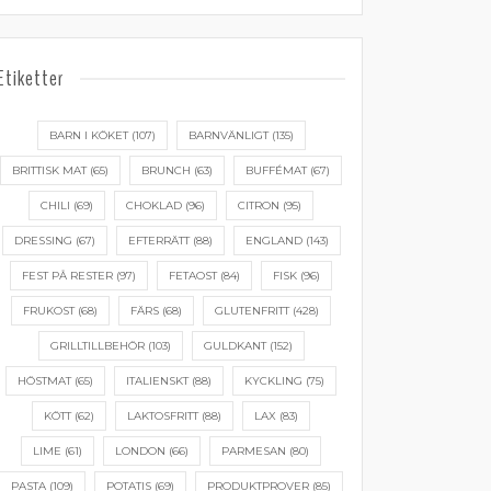
Etiketter
BARN I KÖKET
(107)
BARNVÄNLIGT
(135)
BRITTISK MAT
(65)
BRUNCH
(63)
BUFFÉMAT
(67)
CHILI
(69)
CHOKLAD
(96)
CITRON
(95)
DRESSING
(67)
EFTERRÄTT
(88)
ENGLAND
(143)
FEST PÅ RESTER
(97)
FETAOST
(84)
FISK
(96)
FRUKOST
(68)
FÄRS
(68)
GLUTENFRITT
(428)
GRILLTILLBEHÖR
(103)
GULDKANT
(152)
HÖSTMAT
(65)
ITALIENSKT
(88)
KYCKLING
(75)
KÖTT
(62)
LAKTOSFRITT
(88)
LAX
(83)
LIME
(61)
LONDON
(66)
PARMESAN
(80)
PASTA
(109)
POTATIS
(69)
PRODUKTPROVER
(85)