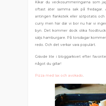
Kikar du veckosummeringarna som jag
oftast äter samma sak på fredagar. A
antingen flankstek eller sötpotatis och
curry men här där vi bor nu har vi ingen
byn. Det kommer dock olika foodtrucks
säljs hamburgare. På torsdagar kommer f
redo. Och det verkar vara populärt.
Grävde lite i bloggarkivet efter favo
något du gillar!
Pizza med lax och avokado
.