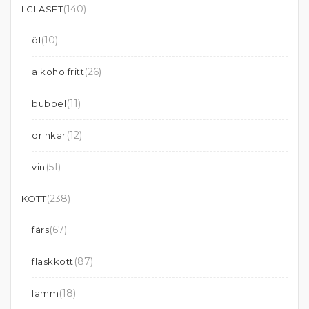
(140)
I GLASET
(10)
öl
(26)
alkoholfritt
(11)
bubbel
(12)
drinkar
(51)
vin
(238)
KÖTT
(67)
färs
(87)
fläskkött
(18)
lamm