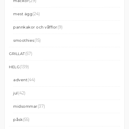
(29)
mackor
(24)
mest ägg
(9)
pannkakor och våfflor
(15)
smoothies
(57)
GRILLAT
(139)
HELG
(44)
advent
(42)
jul
(37)
midsommar
(55)
påsk