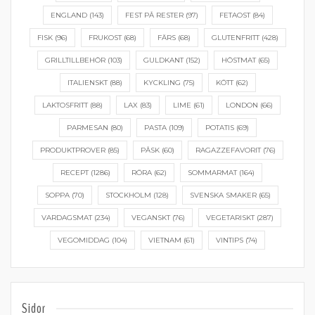
ENGLAND
(143)
FEST PÅ RESTER
(97)
FETAOST
(84)
FISK
(96)
FRUKOST
(68)
FÄRS
(68)
GLUTENFRITT
(428)
GRILLTILLBEHÖR
(103)
GULDKANT
(152)
HÖSTMAT
(65)
ITALIENSKT
(88)
KYCKLING
(75)
KÖTT
(62)
LAKTOSFRITT
(88)
LAX
(83)
LIME
(61)
LONDON
(66)
PARMESAN
(80)
PASTA
(109)
POTATIS
(69)
PRODUKTPROVER
(85)
PÅSK
(60)
RAGAZZEFAVORIT
(76)
RECEPT
(1286)
RÖRA
(62)
SOMMARMAT
(164)
SOPPA
(70)
STOCKHOLM
(128)
SVENSKA SMAKER
(65)
VARDAGSMAT
(234)
VEGANSKT
(76)
VEGETARISKT
(287)
VEGOMIDDAG
(104)
VIETNAM
(61)
VINTIPS
(74)
Sidor