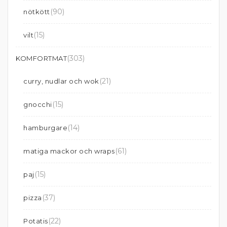
(90)
nötkött
(15)
vilt
(303)
KOMFORTMAT
(21)
curry, nudlar och wok
(15)
gnocchi
(14)
hamburgare
(61)
matiga mackor och wraps
(15)
paj
(37)
pizza
(22)
Potatis