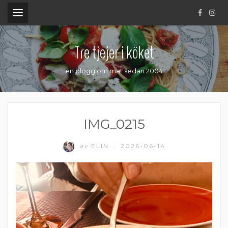
.
Tre tjejer i köket
en blogg om mat sedan 2004
IMG_0215
av
ELIN
2026-06-14
/