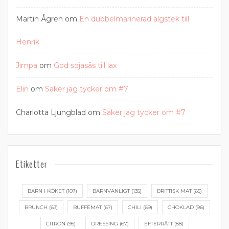
Martin Ågren
om
En dubbelmarinerad älgstek till
Henrik
Jimpa
om
God sojasås till lax
Elin
om
Saker jag tycker om #7
Charlotta Ljungblad
om
Saker jag tycker om #7
Etiketter
BARN I KÖKET
(107)
BARNVÄNLIGT
(135)
BRITTISK MAT
(65)
BRUNCH
(63)
BUFFÉMAT
(67)
CHILI
(69)
CHOKLAD
(96)
CITRON
(95)
DRESSING
(67)
EFTERRÄTT
(88)